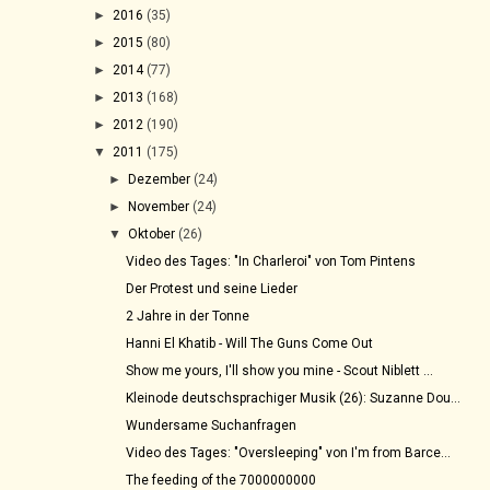
►
2016
(35)
►
2015
(80)
►
2014
(77)
►
2013
(168)
►
2012
(190)
▼
2011
(175)
►
Dezember
(24)
►
November
(24)
▼
Oktober
(26)
Video des Tages: "In Charleroi" von Tom Pintens
Der Protest und seine Lieder
2 Jahre in der Tonne
Hanni El Khatib - Will The Guns Come Out
Show me yours, I'll show you mine - Scout Niblett ...
Kleinode deutschsprachiger Musik (26): Suzanne Dou...
Wundersame Suchanfragen
Video des Tages: "Oversleeping" von I'm from Barce...
The feeding of the 7000000000