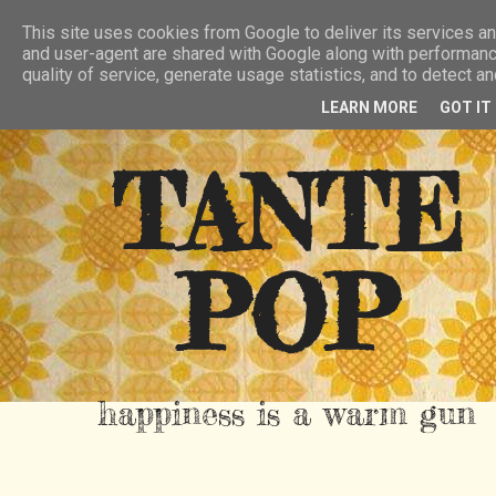
HIER
ÜBER TANTE POP
KONTAKT
This site uses cookies from Google to deliver its services and
and user-agent are shared with Google along with performanc
RSS FEED
quality of service, generate usage statistics, and to detect 
LEARN MORE
GOT IT
TANTE
POP
happiness is a warm gun