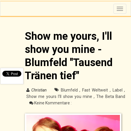
T
o
g
g
l
e
n
Show me yours, I'll
a
v
i
show you mine -
g
a
t
i
Blumfeld "Tausend
o
n
Tränen tief"
Christian
Blumfeld
,
Fast Weltweit
,
Label
,
Show me yours I'll show you mine
,
The Beta Band
Keine Kommentare :