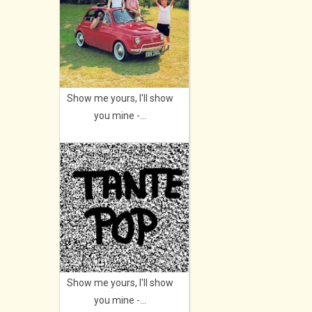
Show me yours, I'll show
you mine -...
Show me yours, I'll show
you mine -...