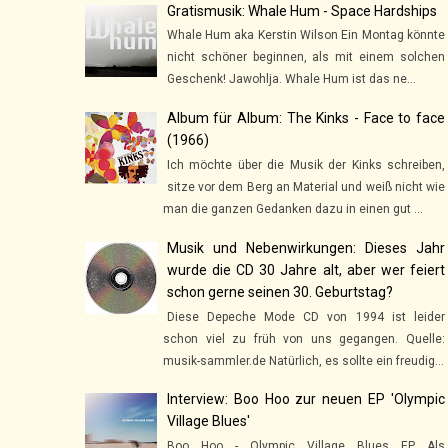
Gratismusik: Whale Hum - Space Hardships
Whale Hum aka Kerstin Wilson Ein Montag könnte
nicht schöner beginnen, als mit einem solchen
Geschenk! Jawohlja. Whale Hum ist das ne...
Album für Album: The Kinks - Face to face
(1966)
Ich möchte über die Musik der Kinks schreiben,
sitze vor dem Berg an Material und weiß nicht wie
man die ganzen Gedanken dazu in einen gut ...
Musik und Nebenwirkungen: Dieses Jahr
wurde die CD 30 Jahre alt, aber wer feiert
schon gerne seinen 30. Geburtstag?
Diese Depeche Mode CD von 1994 ist leider
schon viel zu früh von uns gegangen. Quelle:
musik-sammler.de Natürlich, es sollte ein freudig...
Interview: Boo Hoo zur neuen EP 'Olympic
Village Blues'
Boo Hoo - Olympic Village Blues EP Als