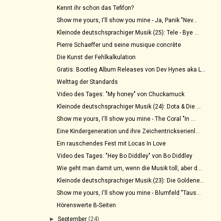
Kennt ihr schon das Tefifon?
Show me yours, I'll show you mine - Ja, Panik "Nev...
Kleinode deutschsprachiger Musik (25): Tele - Bye ...
Pierre Schaeffer und seine musique concrète
Die Kunst der Fehlkalkulation
Gratis: Bootleg Album Releases von Dev Hynes aka L...
Welttag der Standards
Video des Tages: "My honey" von Chuckamuck
Kleinode deutschsprachiger Musik (24): Dota & Die ...
Show me yours, I'll show you mine - The Coral "In ...
Eine Kindergeneration und ihre Zeichentrickserienl...
Ein rauschendes Fest mit Locas In Love
Video des Tages: "Hey Bo Diddley" von Bo Diddley
Wie geht man damit um, wenn die Musik toll, aber d...
Kleinode deutschsprachiger Musik (23): Die Goldene...
Show me yours, I'll show you mine - Blumfeld "Taus...
Hörenswerte B-Seiten
►
September
(24)