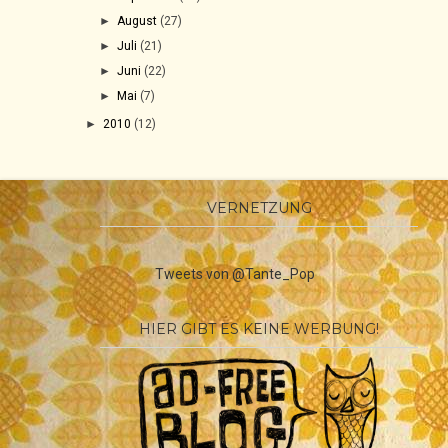
►
August
(27)
►
Juli
(21)
►
Juni
(22)
►
Mai
(7)
►
2010
(12)
VERNETZUNG
Tweets von @Tante_Pop
HIER GIBT ES KEINE WERBUNG!