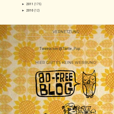
►
2011
(175)
►
2010
(12)
VERNETZUNG
Tweets von @Tante_Pop
HIER GIBT ES KEINE WERBUNG!