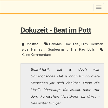
T
o
g
g
l
e
n
Dokuzeit - Beat im Pott
a
v
i
g
a
Christian
Dakotas
,
Dokuzeit
,
Film
,
German
t
i
Blue Flames
,
Sunbeams
,
The Rag Dolls
o
n
Keine Kommentare :
Beat-Musik, dat is doch wat
Unmöglisches. Dat is doch für normale
Menschen jar nich denkbar. Dann die
Musik, überhaupt die Musik, dann mit
dem komischen Verstärker da drin...
-
Besorgter Bürger