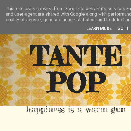
HIER
ÜBER TANTE POP
KONTAKT
This site uses cookies from Google to deliver its services and
and user-agent are shared with Google along with performanc
RSS FEED
quality of service, generate usage statistics, and to detect 
LEARN MORE
GOT I
TANTE
POP
happiness is a warm gun