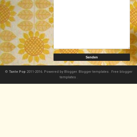
©
Tante Pop
2011-2016. Powered by
Blogger.
Blogger templates
.
Free blogger
templates
.