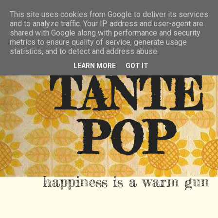
HIER
ÜBER TANTE POP
KONTAKT
This site uses cookies from Google to deliver its services
and to analyze traffic. Your IP address and user-agent are
RSS FEED
shared with Google along with performance and security
metrics to ensure quality of service, generate usage
statistics, and to detect and address abuse.
LEARN MORE
GOT IT
TANTE
POP
happiness is a warm gun