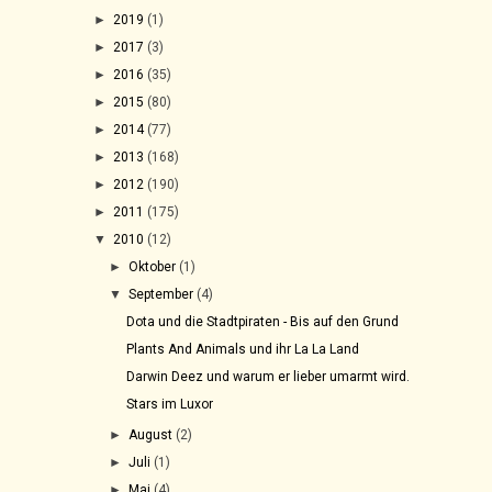
►
2019
(1)
►
2017
(3)
►
2016
(35)
►
2015
(80)
►
2014
(77)
►
2013
(168)
►
2012
(190)
►
2011
(175)
▼
2010
(12)
►
Oktober
(1)
▼
September
(4)
Dota und die Stadtpiraten - Bis auf den Grund
Plants And Animals und ihr La La Land
Darwin Deez und warum er lieber umarmt wird.
Stars im Luxor
►
August
(2)
►
Juli
(1)
►
Mai
(4)