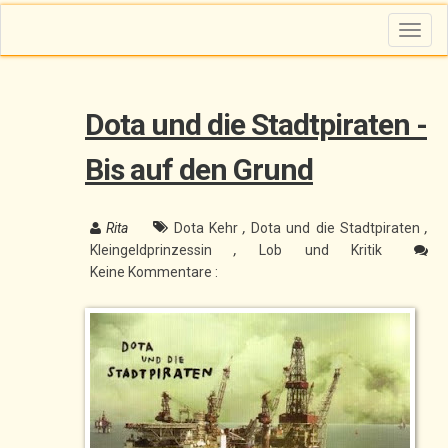
T
o
g
g
l
e
n
Dota und die Stadtpiraten -
a
v
i
g
Bis auf den Grund
a
t
i
o
n
Rita
Dota Kehr
,
Dota und die Stadtpiraten
,
Kleingeldprinzessin
,
Lob und Kritik
Keine Kommentare :