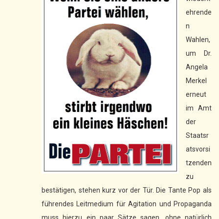
ehrende
n
Wahlen,
um Dr.
Angela
Merkel
erneut
im Amt
der
Staatsr
atsvorsi
tzenden
zu
bestätigen, stehen kurz vor der Tür. Die Tante Pop als
führendes Leitmedium für Agitation und Propaganda
muss hierzu ein paar Sätze sagen, ohne natürlich