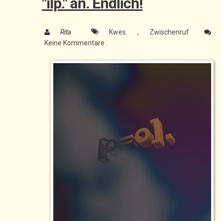
"ilp." an. Endlich!
Rita
Kwes.
,
Zwischenruf
Keine Kommentare :