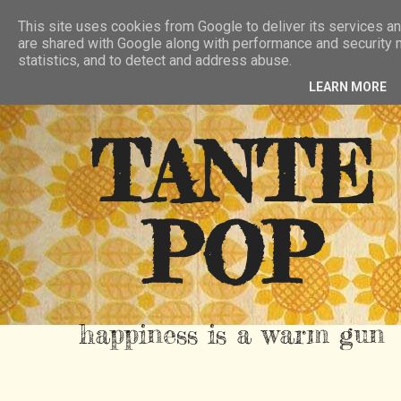
HIER
ÜBER TANTE POP
KONTAKT
This site uses cookies from Google to deliver its services an
are shared with Google along with performance and security m
RSS FEED
statistics, and to detect and address abuse.
LEARN MORE
TANTE
POP
happiness is a warm gun