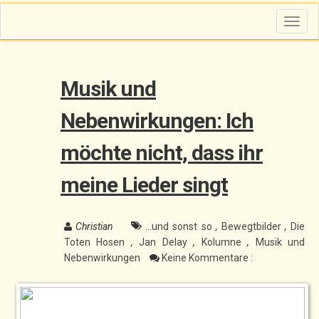
T
o
g
g
l
e
n
Musik und
a
v
i
g
Nebenwirkungen: Ich
a
t
i
möchte nicht, dass ihr
o
n
meine Lieder singt
Christian
...und sonst so
,
Bewegtbilder
,
Die
Toten Hosen
,
Jan Delay
,
Kolumne
,
Musik und
Nebenwirkungen
Keine Kommentare :