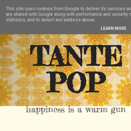
HIER
ÜBER TANTE POP
KONTAKT
This site uses cookies from Google to deliver its services an
are shared with Google along with performance and security m
RSS FEED
statistics, and to detect and address abuse.
LEARN MORE
TANTE
POP
happiness is a warm gun