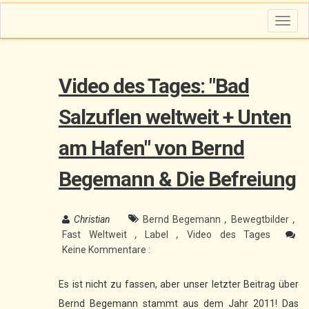
T
o
g
g
l
e
n
Video des Tages: "Bad
a
v
i
g
Salzuflen weltweit + Unten
a
t
i
am Hafen" von Bernd
o
n
Begemann & Die Befreiung
Christian
Bernd Begemann
,
Bewegtbilder
,
Fast Weltweit
,
Label
,
Video des Tages
Keine Kommentare :
Es ist nicht zu fassen, aber unser letzter Beitrag über
Bernd Begemann stammt aus dem Jahr 2011! Das