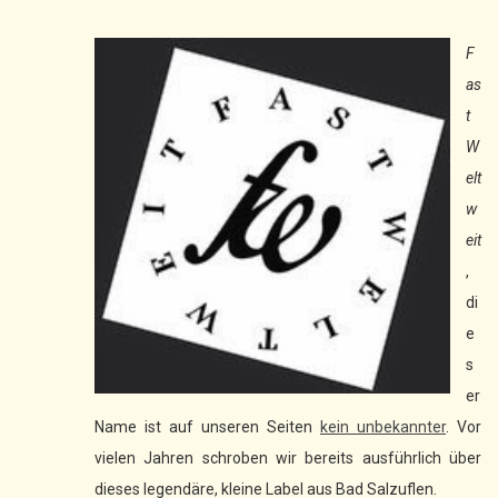
F
as
t
W
elt
w
eit
,
di
e
s
er
Name ist auf unseren Seiten
kein unbekannter
. Vor
vielen Jahren schroben wir bereits ausführlich über
dieses legendäre, kleine Label aus Bad Salzuflen.