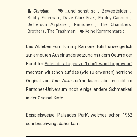
Christian
...und sonst so
,
Bewegtbilder
,
Bobby Freeman
,
Dave Clark Five
,
Freddy Cannon
,
Jefferson Airplane
,
Ramones
,
The Chambers
Brothers
,
The Trashmen
Keine Kommentare :
Das Ableben von Tommy Ramone führt unweigerlich
zur erneuten Auseinandersetzung mit dem Oeuvre der
Band. Im
Video des Tages zu 'I don't want to grow up'
machten wir schon auf das (wie zu erwarten) herrliche
Original von
Tom Waits
aufmerksam, aber es gibt im
Ramones-Universum noch einige andere Schmankerl
in der Original-Kiste.
Beispielsweise 'Palisades Park', welches schon 1962
sehr beschwingt daher kam: