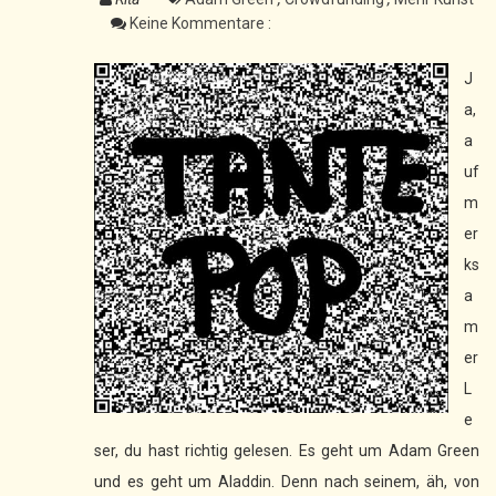
Keine Kommentare :
J
a,
a
uf
m
er
ks
a
m
er
L
e
ser, du hast richtig gelesen. Es geht um Adam Green
und es geht um Aladdin. Denn nach seinem, äh, von