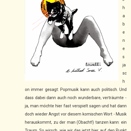
h
a
b
e
n
e
s
ja
sc
h
on immer gesagt: Popmusik kann auch politisch. Und
dass dabei dann auch noch wunderbare, verträumte -
ja, man möchte hier fast verspielt sagen und hat dann
doch wieder Angst vor diesem komischen Wort - Musik
herauskommt, zu der man (Obacht!) tanzen kann: ein
Traum. So wirsch, wie wir das jetzt hier auf den Punkt