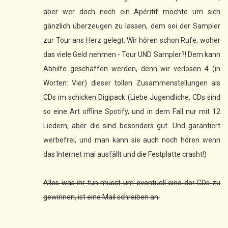
aber wer doch noch ein Apéritif möchte um sich
gänzlich überzeugen zu lassen, dem sei der Sampler
zur Tour ans Herz gelegt. Wir hören schon Rufe, woher
das viele Geld nehmen - Tour UND Sampler?! Dem kann
Abhilfe geschaffen werden, denn wir verlosen 4 (in
Worten: Vier) dieser tollen Zusammenstellungen als
CDs im schicken Digipack (Liebe Jugendliche, CDs sind
so eine Art offline Spotify, und in dem Fall nur mit 12
Liedern, aber die sind besonders gut. Und garantiert
werbefrei, und man kann sie auch noch hören wenn
das Internet mal ausfällt und die Festplatte crasht!)
Alles was ihr tun müsst um eventuell eine der CDs zu
gewinnen, ist eine Mail schreiben an: