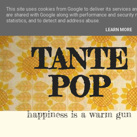
HIER
ÜBER TANTE POP
KONTAKT
This site uses cookies from Google to deliver its services an
are shared with Google along with performance and security m
RSS FEED
statistics, and to detect and address abuse.
LEARN MORE
TANTE
POP
happiness is a warm gun