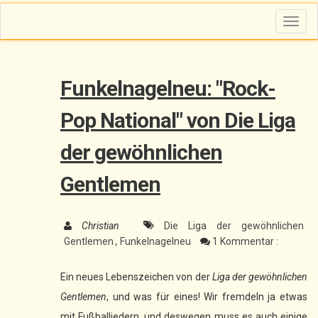
T
o
g
g
l
e
n
Funkelnagelneu: "Rock-
a
v
i
g
Pop National" von Die Liga
a
t
i
der gewöhnlichen
o
n
Gentlemen
Christian
Die Liga der gewöhnlichen
Gentlemen
,
Funkelnagelneu
1 Kommentar :
Ein neues Lebenszeichen von der
Liga der gewöhnlichen
Gentlemen
, und was für eines! Wir fremdeln ja etwas
mit Fußballiedern, und deswegen muss es auch einige