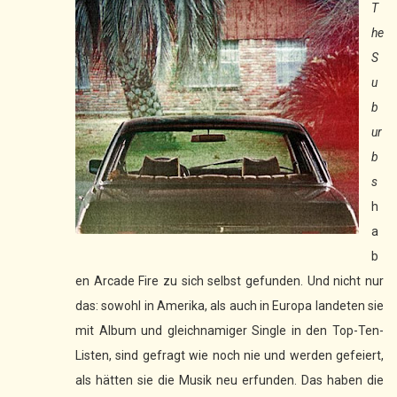
T
he
S
u
b
ur
b
s
h
a
b
en Arcade Fire zu sich selbst gefunden. Und nicht nur
das: sowohl in Amerika, als auch in Europa landeten sie
mit Album und gleichnamiger Single in den Top-Ten-
Listen, sind gefragt wie noch nie und werden gefeiert,
als hätten sie die Musik neu erfunden. Das haben die