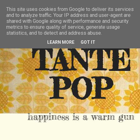
HIER
ÜBER TANTE POP
KONTAKT
This site uses cookies from Google to deliver its services
and to analyze traffic. Your IP address and user-agent are
RSS FEED
shared with Google along with performance and security
metrics to ensure quality of service, generate usage
statistics, and to detect and address abuse.
LEARN MORE
GOT IT
TANTE
POP
happiness is a warm gun