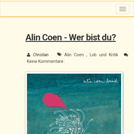
T
o
g
g
l
e
n
Alin Coen - Wer bist du?
a
v
i
g
a
Christian
Alin Coen
,
Lob und Kritik
t
i
Keine Kommentare :
o
n