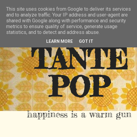
HIER
ÜBER TANTE POP
KONTAKT
This site uses cookies from Google to deliver its services
and to analyze traffic. Your IP address and user-agent are
RSS FEED
shared with Google along with performance and security
metrics to ensure quality of service, generate usage
statistics, and to detect and address abuse.
LEARN MORE
GOT IT
TANTE
POP
happiness is a warm gun