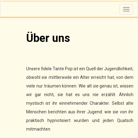
T
o
g
g
l
e
n
Über uns
a
v
i
g
a
t
i
o
Unsere fidele Tante Pop ist ein Quell der Jugendlichkeit,
n
obwohl sie mittlerweile ein Alter erreicht hat, von dem
viele nur träumen können. Wie alt sie genau ist, wissen
wir gar nicht, sie hat es uns nie erzählt. Ähnlich
mystisch ist ihr einnehmender Charakter. Selbst alte
Menschen berichten aus ihrer Jugend: wie sie von ihr
praktisch hypnotisiert wurden und jeden Quatsch
mitmachten.