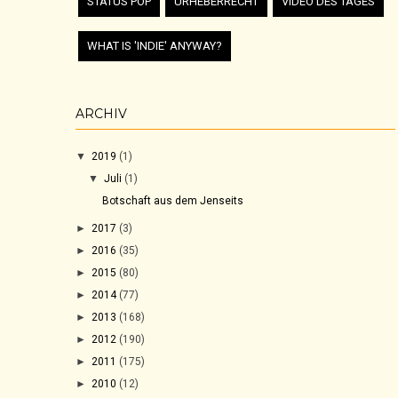
STATUS POP
URHEBERRECHT
VIDEO DES TAGES
WHAT IS 'INDIE' ANYWAY?
ARCHIV
▼
2019
(1)
▼
Juli
(1)
Botschaft aus dem Jenseits
►
2017
(3)
►
2016
(35)
►
2015
(80)
►
2014
(77)
►
2013
(168)
►
2012
(190)
►
2011
(175)
►
2010
(12)