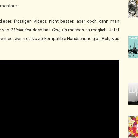
mentare :
dieses frostigen Videos nicht besser, aber doch kann man
e von
2 Unlimited
doch hat.
Ging Ga
machen es möglich. Jetzt
m Schnee, wenn es klavierkompatible Handschuhe gibt. Ach, was