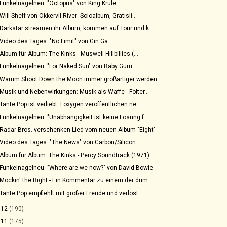
Funkelnagelneu: "Octopus" von King Krule
Will Sheff von Okkervil River: Soloalbum, Gratisli...
Darkstar streamen ihr Album, kommen auf Tour und k...
Video des Tages: "No Limit" von Gin Ga
Album für Album: The Kinks - Muswell Hillbillies (...
Funkelnagelneu: "For Naked Sun" von Baby Guru
Warum Shoot Down the Moon immer großartiger werden...
Musik und Nebenwirkungen: Musik als Waffe - Folter...
Tante Pop ist verliebt: Foxygen veröffentlichen ne...
Funkelnagelneu: "Unabhängigkeit ist keine Lösung f...
Radar Bros. verschenken Lied vom neuen Album "Eight"
Video des Tages: "The News" von Carbon/Silicon
Album für Album: The Kinks - Percy Soundtrack (1971)
Funkelnagelneu: "Where are we now?" von David Bowie
Mockin' the Right - Ein Kommentar zu einem der düm...
Tante Pop empfiehlt mit großer Freude und verlost:...
012
(190)
011
(175)