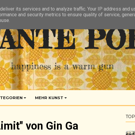
eliver its services and to analyze traffic. Your IP address and 
ormance and security metrics to ensure quality of service, gene
buse.
ANTE PO
happiness is a warm gun
TEGORIEN
MEHR KUNST
TOP
imit" von Gin Ga