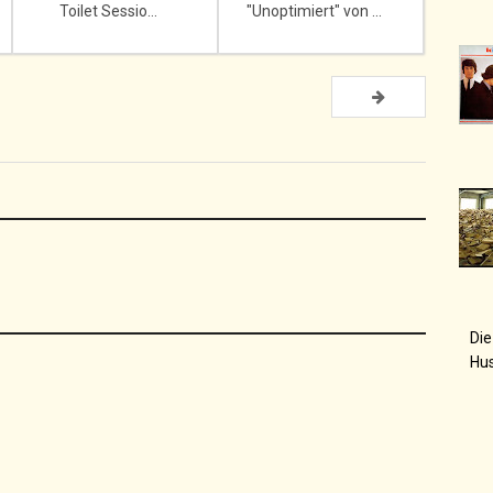
Toilet Sessio...
"Unoptimiert" von ...
Die
Hu