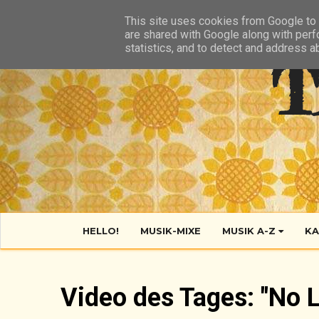
HIER
ÜBER TANTE POP
KONTAKT
RSS FEED
This site uses cookies from Google to d
are shared with Google along with perf
statistics, and to detect and address a
T
HELLO!
MUSIK-MIXE
MUSIK A-Z
KA
Video des Tages: "No L