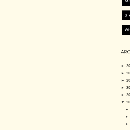
SO
ST
WH
ARC
►
2
►
2
►
2
►
2
►
2
▼
2