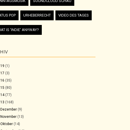
NNTAGSMUSIK
SOUNDCLOUD SCHAU
ATUS POP
URHEBERRECHT
VIDEO DES TAGES
AT IS 'INDIE' ANYWAY?
HIV
019
(1)
017
(3)
016
(35)
015
(80)
014
(77)
013
(168)
►
Dezember
(9)
►
November
(13)
►
Oktober
(14)