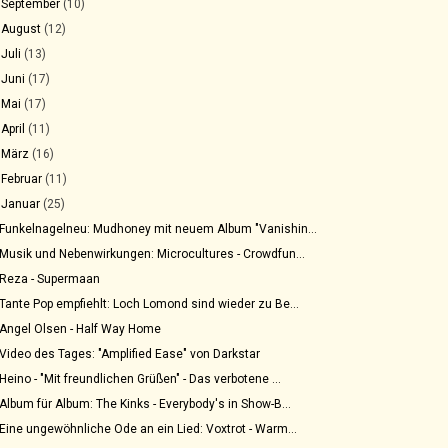
►
September
(10)
►
August
(12)
►
Juli
(13)
►
Juni
(17)
►
Mai
(17)
►
April
(11)
►
März
(16)
►
Februar
(11)
▼
Januar
(25)
Funkelnagelneu: Mudhoney mit neuem Album "Vanishin...
Musik und Nebenwirkungen: Microcultures - Crowdfun...
Reza - Supermaan
Tante Pop empfiehlt: Loch Lomond sind wieder zu Be...
Angel Olsen - Half Way Home
Video des Tages: "Amplified Ease" von Darkstar
Heino - "Mit freundlichen Grüßen" - Das verbotene ...
Album für Album: The Kinks - Everybody's in Show-B...
Eine ungewöhnliche Ode an ein Lied: Voxtrot - Warm...