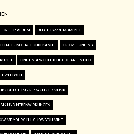
IEN
BUM FÜR ALBUM
BEDEUTSAME MOMENTE
ILLIANT UND FAST UNBEKANNT
CROWDFUNDING
KUZEIT
EINE UNGEWÖHNLICHE ODE AN EIN LIED
ST WELTWEIT
EINODE DEUTSCHSPRACHIGER MUSIK
SIK UND NEBENWIRKUNGEN
OW ME YOURS I'LL SHOW YOU MINE