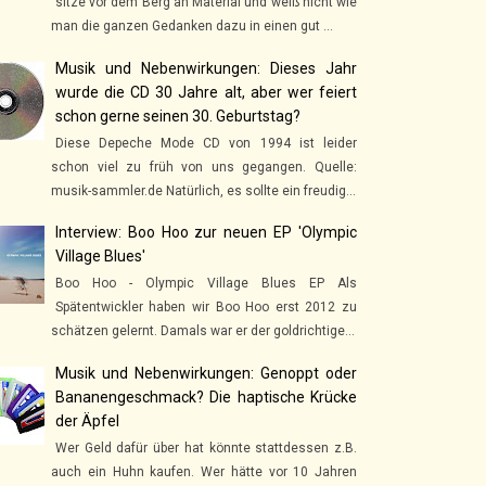
sitze vor dem Berg an Material und weiß nicht wie
man die ganzen Gedanken dazu in einen gut ...
Musik und Nebenwirkungen: Dieses Jahr
wurde die CD 30 Jahre alt, aber wer feiert
schon gerne seinen 30. Geburtstag?
Diese Depeche Mode CD von 1994 ist leider
schon viel zu früh von uns gegangen. Quelle:
musik-sammler.de Natürlich, es sollte ein freudig...
Interview: Boo Hoo zur neuen EP 'Olympic
Village Blues'
Boo Hoo - Olympic Village Blues EP Als
Spätentwickler haben wir Boo Hoo erst 2012 zu
schätzen gelernt. Damals war er der goldrichtige...
Musik und Nebenwirkungen: Genoppt oder
Bananengeschmack? Die haptische Krücke
der Äpfel
Wer Geld dafür über hat könnte stattdessen z.B.
auch ein Huhn kaufen. Wer hätte vor 10 Jahren