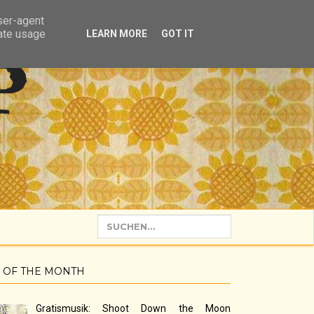
user-agent
rate usage
LEARN MORE
GOT IT
P
 OF THE MONTH
Gratismusik: Shoot Down the Moon