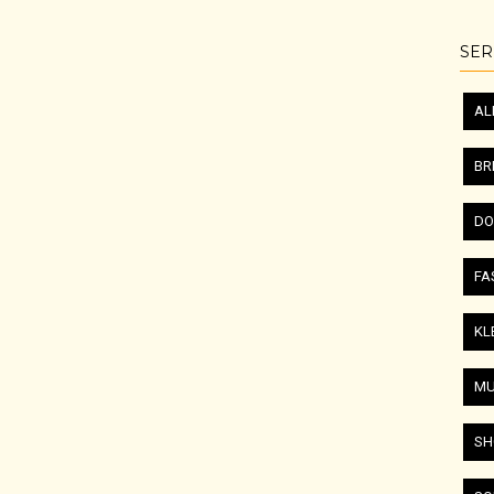
SER
AL
BR
DO
FA
KL
MU
SH