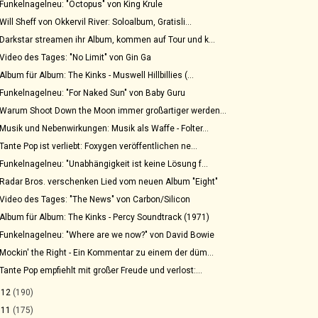
Funkelnagelneu: "Octopus" von King Krule
Will Sheff von Okkervil River: Soloalbum, Gratisli...
Darkstar streamen ihr Album, kommen auf Tour und k...
Video des Tages: "No Limit" von Gin Ga
Album für Album: The Kinks - Muswell Hillbillies (...
Funkelnagelneu: "For Naked Sun" von Baby Guru
Warum Shoot Down the Moon immer großartiger werden...
Musik und Nebenwirkungen: Musik als Waffe - Folter...
Tante Pop ist verliebt: Foxygen veröffentlichen ne...
Funkelnagelneu: "Unabhängigkeit ist keine Lösung f...
Radar Bros. verschenken Lied vom neuen Album "Eight"
Video des Tages: "The News" von Carbon/Silicon
Album für Album: The Kinks - Percy Soundtrack (1971)
Funkelnagelneu: "Where are we now?" von David Bowie
Mockin' the Right - Ein Kommentar zu einem der düm...
Tante Pop empfiehlt mit großer Freude und verlost:...
012
(190)
011
(175)