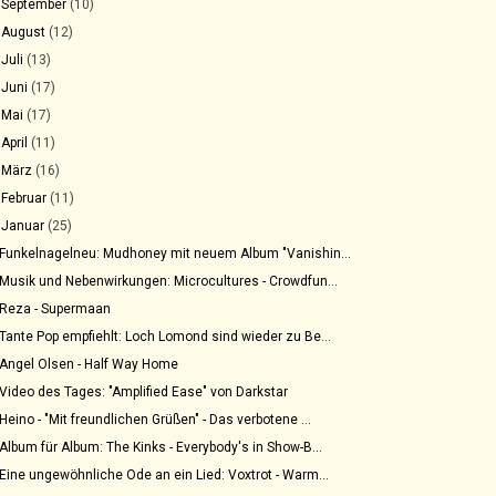
►
September
(10)
►
August
(12)
►
Juli
(13)
►
Juni
(17)
►
Mai
(17)
►
April
(11)
►
März
(16)
►
Februar
(11)
▼
Januar
(25)
Funkelnagelneu: Mudhoney mit neuem Album "Vanishin...
Musik und Nebenwirkungen: Microcultures - Crowdfun...
Reza - Supermaan
Tante Pop empfiehlt: Loch Lomond sind wieder zu Be...
Angel Olsen - Half Way Home
Video des Tages: "Amplified Ease" von Darkstar
Heino - "Mit freundlichen Grüßen" - Das verbotene ...
Album für Album: The Kinks - Everybody's in Show-B...
Eine ungewöhnliche Ode an ein Lied: Voxtrot - Warm...