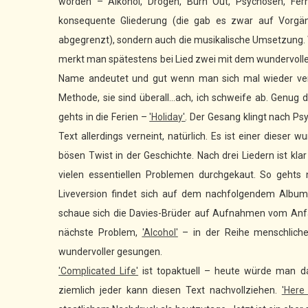
worden – Alkohol, Drogen, Burn Out, Psychosen, Fernw
konsequente Gliederung (die gab es zwar auf Vorgän
abgegrenzt), sondern auch die musikalische Umsetzung. W
merkt man spätestens bei Lied zwei mit dem wundervolle
Name andeutet und gut wenn man sich mal wieder verf
Methode, sie sind überall...ach, ich schweife ab. Genug d
gehts in die Ferien –
'Holiday'
. Der Gesang klingt nach P
Text allerdings verneint, natürlich. Es ist einer dieser 
bösen Twist in der Geschichte. Nach drei Liedern ist kl
vielen essentiellen Problemen durchgekaut. So gehts n
Liveversion findet sich auf dem nachfolgendem Album
schaue sich die Davies-Brüder auf Aufnahmen vom Anfang
nächste Problem,
'Alcohol'
– in der Reihe menschliche
wundervoller gesungen.
'Complicated Life'
ist topaktuell – heute würde man d
ziemlich jeder kann diesen Text nachvollziehen.
'Here