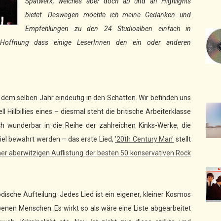
Spätwerk, welches aber doch ab und an Highlights
bietet. Deswegen möchte ich meine Gedanken und
Empfehlungen zu den 24 Studioalben einfach in
er Hoffnung dass einige LeserInnen den ein oder anderen
dem selben Jahr eindeutig in den Schatten. Wir befinden uns
Hillbillies eines – diesmal steht die britische Arbeiterklasse
h wunderbar in die Reihe der zahlreichen Kinks-Werke, die
iel bewahrt werden – das erste Lied,
'20th Century Man'
stellt
iner aberwitzigen Auflistung der besten 50 konservativen Rock
ische Aufteilung. Jedes Lied ist ein eigener, kleiner Kosmos
enen Menschen. Es wirkt so als wäre eine Liste abgearbeitet