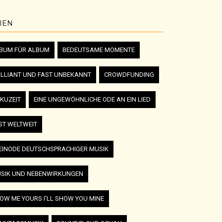
IEN
BUM FÜR ALBUM
BEDEUTSAME MOMENTE
ILLIANT UND FAST UNBEKANNT
CROWDFUNDING
KUZEIT
EINE UNGEWÖHNLICHE ODE AN EIN LIED
ST WELTWEIT
EINODE DEUTSCHSPRACHIGER MUSIK
SIK UND NEBENWIRKUNGEN
OW ME YOURS I'LL SHOW YOU MINE