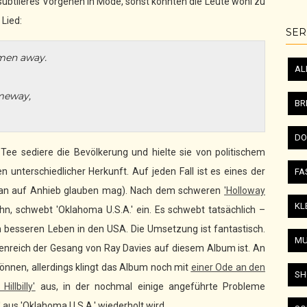
 subtileres Vorgehen in Mode, sonst könnten die Leute wohl zu
Lied:
SER
men away.
AL
omeway,
BR
DO
Tee sediere die Bevölkerung und hielte sie von politischem
 unterschiedlicher Herkunft. Auf jeden Fall ist es eines der
FA
man auf Anhieb glauben mag). Nach dem schweren
'Holloway
KL
ahn, schwebt 'Oklahoma U.S.A.' ein. Es schwebt tatsächlich –
besseren Leben in den USA. Die Umsetzung ist fantastisch.
MU
ttenreich der Gesang von Ray Davies auf diesem Album ist. An
önnen, allerdings klingt das Album noch mit
einer Ode an den
SH
Hillbilly'
aus, in der nochmal einige angeführte Probleme
 aus 'Oklahoma U.S.A.' wiederholt wird.