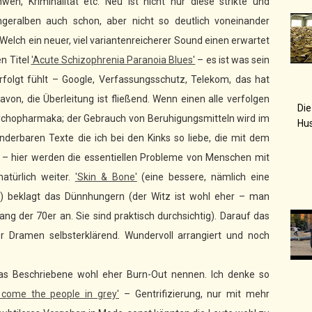
eh, Kriminalität etc. Neu ist nicht nur diese strikte und
geralben auch schon, aber nicht so deutlich voneinander
elch ein neuer, viel variantenreicherer Sound einen erwartet
n Titel
'Acute Schizophrenia Paranoia Blues'
– es ist was sein
olgt fühlt – Google, Verfassungsschutz, Telekom, das hat
avon, die Überleitung ist fließend. Wenn einen alle verfolgen
Die
sychopharmaka; der Gebrauch von Beruhigungsmitteln wird im
Hu
wunderbaren Texte die ich bei den Kinks so liebe, die mit dem
ar – hier werden die essentiellen Probleme von Menschen mit
atürlich weiter.
'Skin & Bone'
(eine bessere, nämlich eine
) beklagt das Dünnhungern (der Witz ist wohl eher – man
 der 70er an. Sie sind praktisch durchsichtig). Darauf das
r Dramen selbsterklärend. Wundervoll arrangiert und noch
as Beschriebene wohl eher Burn-Out nennen. Ich denke so
 come the people in grey'
– Gentrifizierung, nur mit mehr