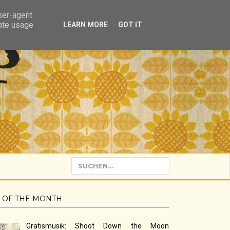
user-agent
rate usage
LEARN MORE
GOT IT
P
 OF THE MONTH
Gratismusik: Shoot Down the Moon