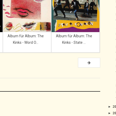
Album für Album: The
Album für Album: The
Kinks - Word O...
Kinks - State ...
►
2
►
2