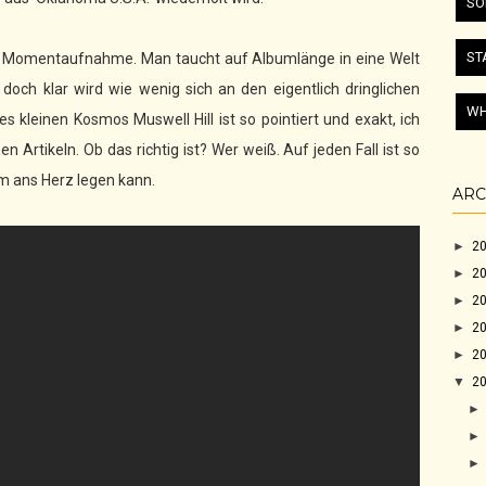
SO
ST
ne Momentaufnahme. Man taucht auf Albumlänge in eine Welt
 doch klar wird wie wenig sich an den eigentlich dringlichen
WH
kleinen Kosmos Muswell Hill ist so pointiert und exakt, ich
rtikeln. Ob das richtig ist? Wer weiß. Auf jeden Fall ist so
em ans Herz legen kann.
ARC
►
2
►
2
►
2
►
2
►
2
▼
2