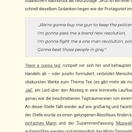
staatlichem Nachdruck als heutzutage. Jetzt ist ein eher
schnell dieselben Gedanken hegen wie der Protagonist im 
„We're gonna buy me gun to keep the police
I'm gonna pass me a brand new resolution,
I'm gonna fight me a one man revolution, s
Gonna beat those people in grey“
'Have a cuppa tea'
rumpelt vor sich hin und behauptet 
Handeln ab – oder positiv formuliert, verbindet Menschen
obskursten Werke zum Thema Tee (es gibt mehr als 
Jail'
, ein Lied über den Abstieg in eine kriminelle Laufb
genau wie die beschriebenen Tagträumereien von einem 
An dieser Stelle fällt wieder auf wie großartig und face
der Stelle würde es einen gelungenen Abschluss finden k
einfachen Mann
und der Zusammenfassung
'Muswell 
aufgegriffen werden und letztendlich das Motiv 'Fernweh'