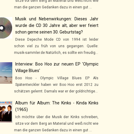
sitze vor dem Berg an Material und weiß nicht wie
man die ganzen Gedanken dazu in einen gut ...
Musik und Nebenwirkungen: Dieses Jahr
wurde die CD 30 Jahre alt, aber wer feiert
schon gerne seinen 30. Geburtstag?
Diese Depeche Mode CD von 1994 ist leider
schon viel zu früh von uns gegangen. Quelle:
musik-sammler.de Natürlich, es sollte ein freudig...
Interview: Boo Hoo zur neuen EP 'Olympic
Village Blues'
Boo Hoo - Olympic Village Blues EP Als
Spätentwickler haben wir Boo Hoo erst 2012 zu
schätzen gelernt. Damals war er der goldrichtige...
Album für Album: The Kinks - Kinda Kinks
(1965)
Ich möchte über die Musik der Kinks schreiben,
sitze vor dem Berg an Material und weiß nicht wie
man die ganzen Gedanken dazu in einen gut ...