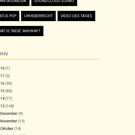
NNTAGSMUSIK
SOUNDCLOUD SCHAU
ATUS POP
URHEBERRECHT
VIDEO DES TAGES
AT IS 'INDIE' ANYWAY?
HIV
019
(1)
017
(3)
016
(35)
015
(80)
014
(77)
013
(168)
►
Dezember
(9)
►
November
(13)
►
Oktober
(14)