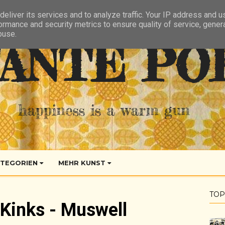
eliver its services and to analyze traffic. Your IP address and 
ormance and security metrics to ensure quality of service, gene
buse.
ANTE PO
happiness is a warm gun
TEGORIEN
MEHR KUNST
TOP
Kinks - Muswell