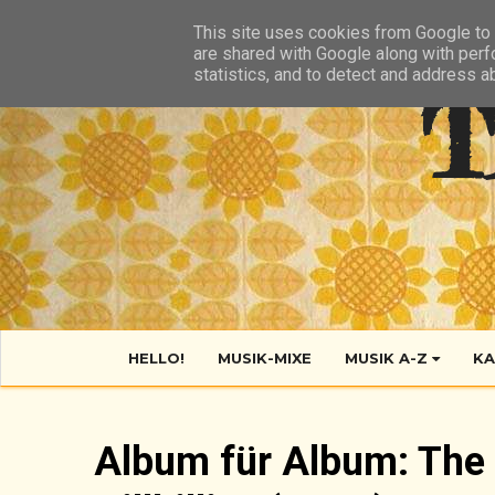
HIER
ÜBER TANTE POP
KONTAKT
RSS FEED
This site uses cookies from Google to d
are shared with Google along with perf
statistics, and to detect and address a
T
HELLO!
MUSIK-MIXE
MUSIK A-Z
KA
Album für Album: The 