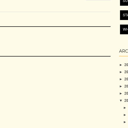
SO
ST
WH
ARC
►
2
►
2
►
2
►
2
►
2
▼
2