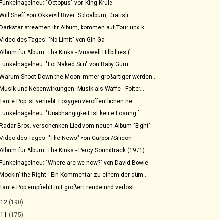
Funkelnagelneu: "Octopus" von King Krule
Will Sheff von Okkervil River: Soloalbum, Gratisli...
Darkstar streamen ihr Album, kommen auf Tour und k...
Video des Tages: "No Limit" von Gin Ga
Album für Album: The Kinks - Muswell Hillbillies (...
Funkelnagelneu: "For Naked Sun" von Baby Guru
Warum Shoot Down the Moon immer großartiger werden...
Musik und Nebenwirkungen: Musik als Waffe - Folter...
Tante Pop ist verliebt: Foxygen veröffentlichen ne...
Funkelnagelneu: "Unabhängigkeit ist keine Lösung f...
Radar Bros. verschenken Lied vom neuen Album "Eight"
Video des Tages: "The News" von Carbon/Silicon
Album für Album: The Kinks - Percy Soundtrack (1971)
Funkelnagelneu: "Where are we now?" von David Bowie
Mockin' the Right - Ein Kommentar zu einem der düm...
Tante Pop empfiehlt mit großer Freude und verlost:...
012
(190)
011
(175)