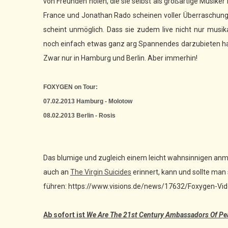
von Freunden holen, die sie selbst als großartige Musik
France und Jonathan Rado scheinen voller Überraschunge
scheint unmöglich. Dass sie zudem live nicht nur musik
noch einfach etwas ganz arg Spannendes darzubieten ha
Zwar nur in Hamburg und Berlin. Aber immerhin!
FOXYGEN on Tour:
07.02.2013 Hamburg - Molotow
08.02.2013 Berlin - Rosis
Das blumige und zugleich einem leicht wahnsinnigen an
auch an
The Virgin Suicides
erinnert, kann und sollte man
führen: https://www.visions.de/news/17632/Foxygen-Vi
Ab sofort ist
We Are The 21st Century Ambassadors Of P