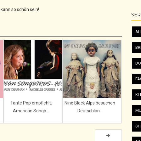
e kann so schön sein!
SER
AL
BR
DO
FA
KL
Tante Pop empfiehlt:
Nine Black Alps besuchen
MU
American Songb...
Deutschlan...
SH