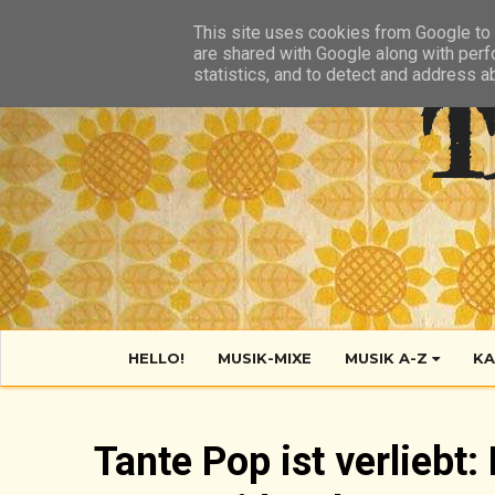
HIER
ÜBER TANTE POP
KONTAKT
RSS FEED
This site uses cookies from Google to d
are shared with Google along with perf
statistics, and to detect and address a
T
HELLO!
MUSIK-MIXE
MUSIK A-Z
KA
Tante Pop ist verliebt