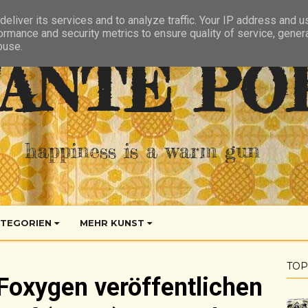
eliver its services and to analyze traffic. Your IP address and 
ormance and security metrics to ensure quality of service, gene
buse.
ANTE PO
happiness is a warm gun
TEGORIEN
MEHR KUNST
TOP
: Foxygen veröffentlichen