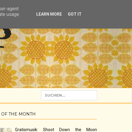
user-agent
rate usage
LEARN MORE
GOT IT
P
 OF THE MONTH
Gratismusik: Shoot Down the Moon