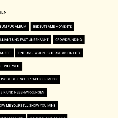
IEN
BUM FÜR ALBUM
BEDEUTSAME MOMENTE
ILLIANT UND FAST UNBEKANNT
CROWDFUNDING
KUZEIT
EINE UNGEWÖHNLICHE ODE AN EIN LIED
ST WELTWEIT
EINODE DEUTSCHSPRACHIGER MUSIK
SIK UND NEBENWIRKUNGEN
OW ME YOURS I'LL SHOW YOU MINE