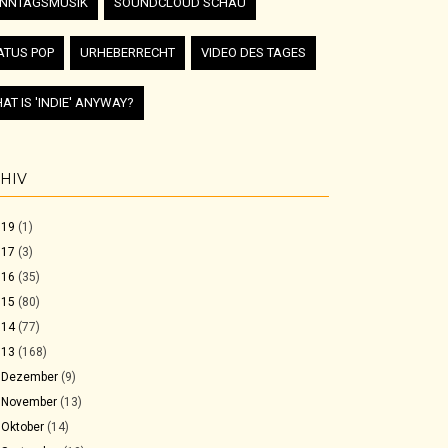
NNTAGSMUSIK
SOUNDCLOUD SCHAU
ATUS POP
URHEBERRECHT
VIDEO DES TAGES
AT IS 'INDIE' ANYWAY?
HIV
019
(1)
017
(3)
016
(35)
015
(80)
014
(77)
013
(168)
►
Dezember
(9)
►
November
(13)
►
Oktober
(14)