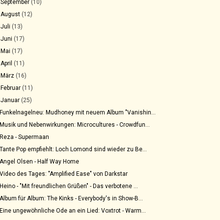
►
September
(10)
►
August
(12)
►
Juli
(13)
►
Juni
(17)
►
Mai
(17)
►
April
(11)
►
März
(16)
►
Februar
(11)
▼
Januar
(25)
Funkelnagelneu: Mudhoney mit neuem Album "Vanishin...
Musik und Nebenwirkungen: Microcultures - Crowdfun...
Reza - Supermaan
Tante Pop empfiehlt: Loch Lomond sind wieder zu Be...
Angel Olsen - Half Way Home
Video des Tages: "Amplified Ease" von Darkstar
Heino - "Mit freundlichen Grüßen" - Das verbotene ...
Album für Album: The Kinks - Everybody's in Show-B...
Eine ungewöhnliche Ode an ein Lied: Voxtrot - Warm...