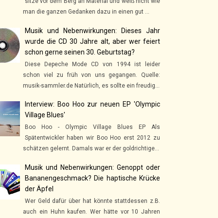
sitze vor dem Berg an Material und weiß nicht wie
man die ganzen Gedanken dazu in einen gut ...
Musik und Nebenwirkungen: Dieses Jahr
wurde die CD 30 Jahre alt, aber wer feiert
schon gerne seinen 30. Geburtstag?
Diese Depeche Mode CD von 1994 ist leider
schon viel zu früh von uns gegangen. Quelle:
musik-sammler.de Natürlich, es sollte ein freudig...
Interview: Boo Hoo zur neuen EP 'Olympic
Village Blues'
Boo Hoo - Olympic Village Blues EP Als
Spätentwickler haben wir Boo Hoo erst 2012 zu
schätzen gelernt. Damals war er der goldrichtige...
Musik und Nebenwirkungen: Genoppt oder
Bananengeschmack? Die haptische Krücke
der Äpfel
Wer Geld dafür über hat könnte stattdessen z.B.
auch ein Huhn kaufen. Wer hätte vor 10 Jahren