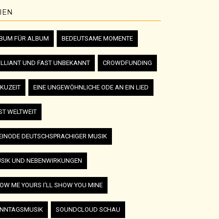
IEN
BUM FÜR ALBUM
BEDEUTSAME MOMENTE
ILLIANT UND FAST UNBEKANNT
CROWDFUNDING
KUZEIT
EINE UNGEWÖHNLICHE ODE AN EIN LIED
ST WELTWEIT
EINODE DEUTSCHSPRACHIGER MUSIK
SIK UND NEBENWIRKUNGEN
OW ME YOURS I'LL SHOW YOU MINE
NNTAGSMUSIK
SOUNDCLOUD SCHAU