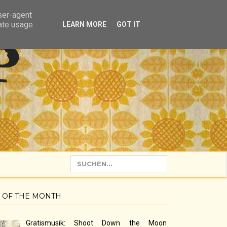
user-agent
rate usage
LEARN MORE
GOT IT
P
 OF THE MONTH
Gratismusik: Shoot Down the Moon