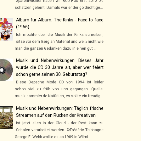
Spätentwickler haben wir Boo Hoo erst 2012 zu
schätzen gelernt. Damals war er der goldrichtige...
Album für Album: The Kinks - Face to face
(1966)
Ich möchte über die Musik der Kinks schreiben,
sitze vor dem Berg an Material und weiß nicht wie
man die ganzen Gedanken dazu in einen gut ...
Musik und Nebenwirkungen: Dieses Jahr
wurde die CD 30 Jahre alt, aber wer feiert
schon gerne seinen 30. Geburtstag?
Diese Depeche Mode CD von 1994 ist leider
schon viel zu früh von uns gegangen. Quelle:
musik-sammler.de Natürlich, es sollte ein freudig...
Musik und Nebenwirkungen: Täglich frische
Streamen auf den Rücken der Kreativen
Ist jetzt alles in der Cloud - der Rest kann zu
Schalen verarbeitet werden. ©Frédéric Thiphagne
George E. Webb wollte es ab 1909 in Wilmi...