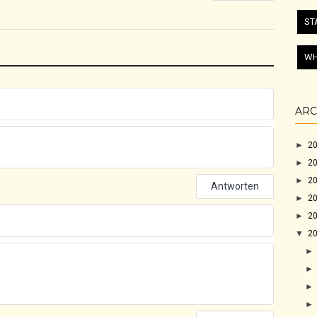
ST
WH
ARC
►
2
►
2
►
2
Antworten
►
2
►
2
▼
2