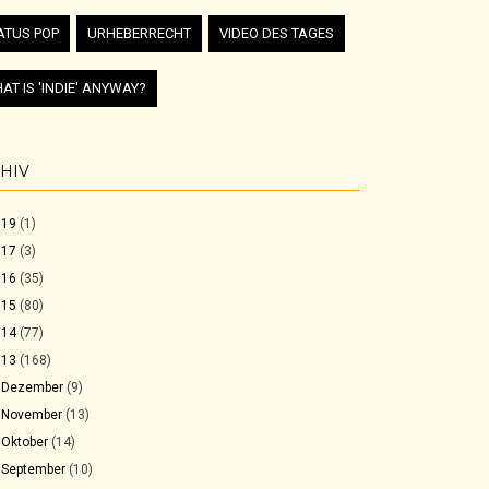
ATUS POP
URHEBERRECHT
VIDEO DES TAGES
AT IS 'INDIE' ANYWAY?
HIV
019
(1)
017
(3)
016
(35)
015
(80)
014
(77)
013
(168)
►
Dezember
(9)
►
November
(13)
►
Oktober
(14)
►
September
(10)