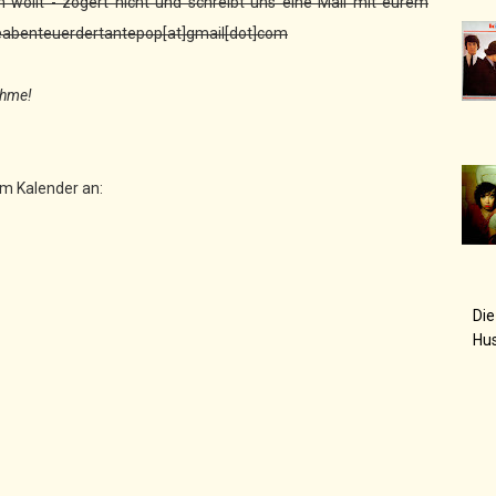
wollt - zögert nicht und schreibt uns eine Mail mit eurem
eabenteuerdertantepop[at]gmail[dot]com
ahme!
im Kalender an:
Die
Hu