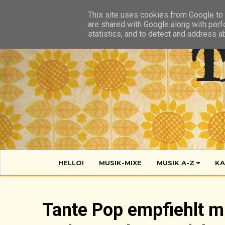
HIER
ÜBER TANTE POP
KONTAKT
RSS FEED
This site uses cookies from Google to d
are shared with Google along with perf
statistics, and to detect and address a
T
HELLO!
MUSIK-MIXE
MUSIK A-Z
KA
Tante Pop empfiehlt m