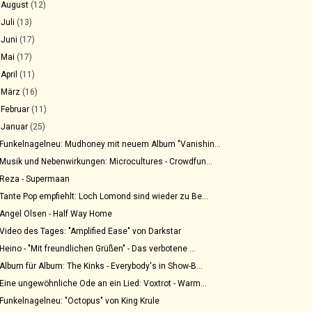
►
August
(12)
►
Juli
(13)
►
Juni
(17)
►
Mai
(17)
►
April
(11)
►
März
(16)
►
Februar
(11)
▼
Januar
(25)
Funkelnagelneu: Mudhoney mit neuem Album "Vanishin...
Musik und Nebenwirkungen: Microcultures - Crowdfun...
Reza - Supermaan
Tante Pop empfiehlt: Loch Lomond sind wieder zu Be...
Angel Olsen - Half Way Home
Video des Tages: "Amplified Ease" von Darkstar
Heino - "Mit freundlichen Grüßen" - Das verbotene ...
Album für Album: The Kinks - Everybody's in Show-B...
Eine ungewöhnliche Ode an ein Lied: Voxtrot - Warm...
Funkelnagelneu: "Octopus" von King Krule