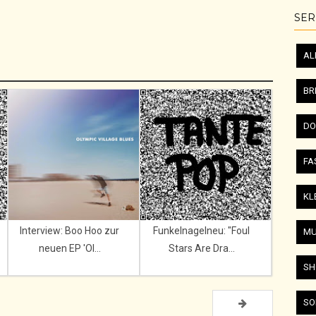
SER
AL
BR
DO
FA
KL
Interview: Boo Hoo zur
Funkelnagelneu: "Foul
MU
neuen EP 'Ol...
Stars Are Dra...
SH
SO