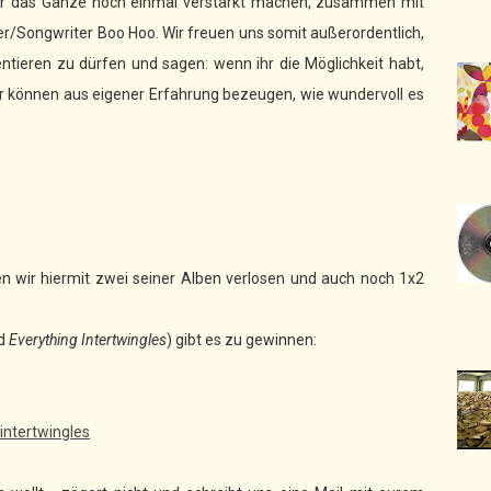
d er das Ganze noch einmal verstärkt machen, zusammen mit
r/Songwriter Boo Hoo. Wir freuen uns somit außerordentlich,
ntieren zu dürfen und sagen: wenn ihr die Möglichkeit habt,
r können aus eigener Erfahrung bezeugen, wie wundervoll es
en wir hiermit zwei seiner Alben verlosen und auch noch 1x2
nd
Everything Intertwingles
) gibt es zu gewinnen:
ntertwingles