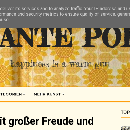
eliver its services and to analyze traffic. Your IP address and 
ormance and security metrics to ensure quality of service, gene
buse.
ANTE PO
happiness is a warm gun
TEGORIEN
MEHR KUNST
TOP
it großer Freude und