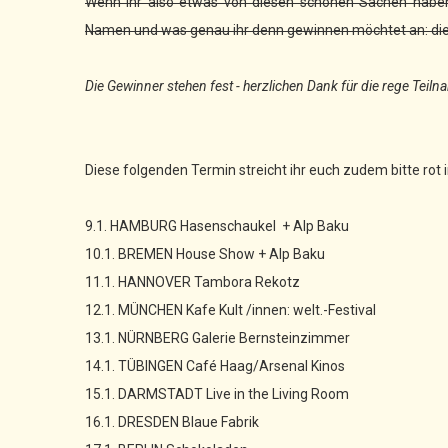
Wenn ihr also etwas von diesen schönen Sachen haben 
Namen und was genau ihr denn gewinnen möchtet an: di
Die Gewinner stehen fest - herzlichen Dank für die rege Teiln
Diese folgenden Termin streicht ihr euch zudem bitte rot 
9.1. HAMBURG Hasenschaukel + Alp Baku
10.1. BREMEN House Show + Alp Baku
11.1. HANNOVER Tambora Rekotz
12.1. MÜNCHEN Kafe Kult /innen: welt.-Festival
13.1. NÜRNBERG Galerie Bernsteinzimmer
14.1. TÜBINGEN Café Haag/Arsenal Kinos
15.1. DARMSTADT Live in the Living Room
16.1. DRESDEN Blaue Fabrik