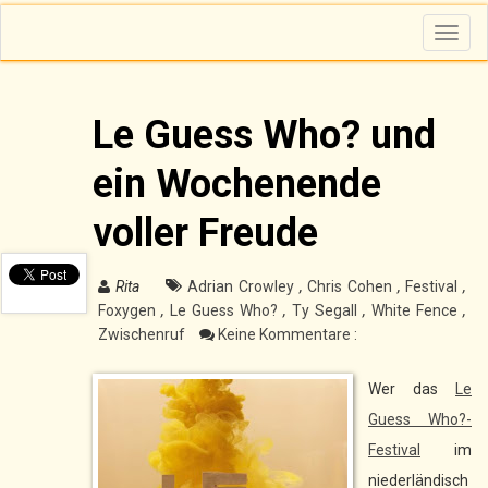
T
o
g
g
l
e
n
Le Guess Who? und
a
v
i
ein Wochenende
g
a
t
i
voller Freude
o
n
Rita
Adrian Crowley
,
Chris Cohen
,
Festival
,
Foxygen
,
Le Guess Who?
,
Ty Segall
,
White Fence
,
Zwischenruf
Keine Kommentare :
Wer das
Le
Guess Who?-
Festival
im
niederländisch