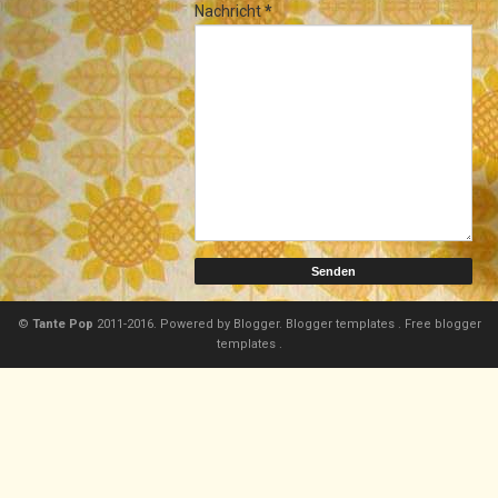
Nachricht
*
©
Tante Pop
2011-2016. Powered by
Blogger.
Blogger templates
.
Free blogger
templates
.