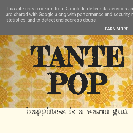
HIER
ÜBER TANTE POP
KONTAKT
This site uses cookies from Google to deliver its services an
are shared with Google along with performance and security m
RSS FEED
statistics, and to detect and address abuse.
LEARN MORE
TANTE
POP
happiness is a warm gun