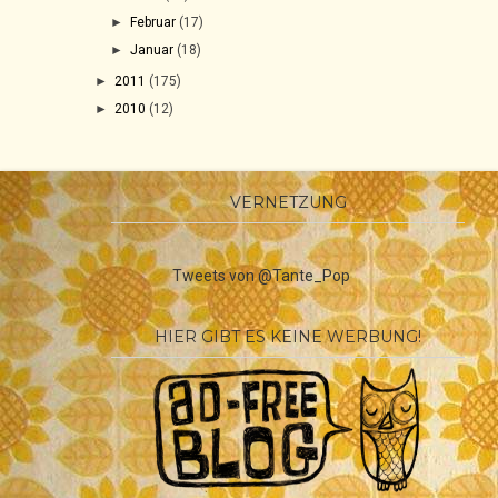
►
Februar
(17)
►
Januar
(18)
►
2011
(175)
►
2010
(12)
VERNETZUNG
Tweets von @Tante_Pop
HIER GIBT ES KEINE WERBUNG!