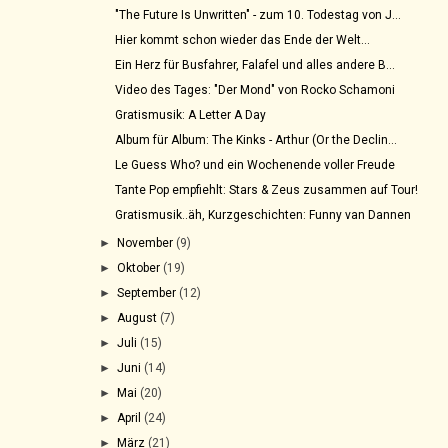
"The Future Is Unwritten" - zum 10. Todestag von J...
Hier kommt schon wieder das Ende der Welt...
Ein Herz für Busfahrer, Falafel und alles andere B...
Video des Tages: "Der Mond" von Rocko Schamoni
Gratismusik: A Letter A Day
Album für Album: The Kinks - Arthur (Or the Declin...
Le Guess Who? und ein Wochenende voller Freude
Tante Pop empfiehlt: Stars & Zeus zusammen auf Tour!
Gratismusik..äh, Kurzgeschichten: Funny van Dannen
►
November
(9)
►
Oktober
(19)
►
September
(12)
►
August
(7)
►
Juli
(15)
►
Juni
(14)
►
Mai
(20)
►
April
(24)
►
März
(21)