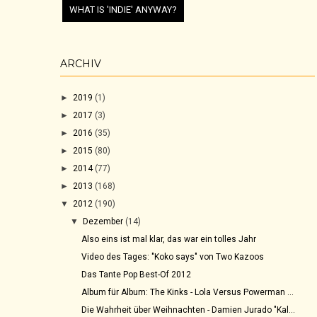
WHAT IS 'INDIE' ANYWAY?
ARCHIV
►
2019
(1)
►
2017
(3)
►
2016
(35)
►
2015
(80)
►
2014
(77)
►
2013
(168)
▼
2012
(190)
▼
Dezember
(14)
Also eins ist mal klar, das war ein tolles Jahr
Video des Tages: "Koko says" von Two Kazoos
Das Tante Pop Best-Of 2012
Album für Album: The Kinks - Lola Versus Powerman ...
Die Wahrheit über Weihnachten - Damien Jurado "Kal...