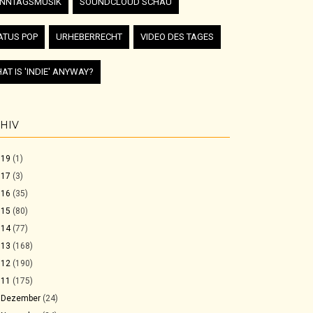
NNTAGSMUSIK
SOUNDCLOUD SCHAU
ATUS POP
URHEBERRECHT
VIDEO DES TAGES
AT IS 'INDIE' ANYWAY?
HIV
019
(1)
017
(3)
016
(35)
015
(80)
014
(77)
013
(168)
012
(190)
011
(175)
►
Dezember
(24)