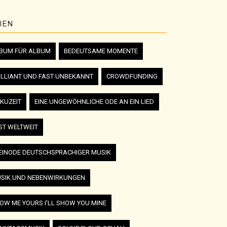
IEN
BUM FÜR ALBUM
BEDEUTSAME MOMENTE
ILLIANT UND FAST UNBEKANNT
CROWDFUNDING
KUZEIT
EINE UNGEWÖHNLICHE ODE AN EIN LIED
ST WELTWEIT
EINODE DEUTSCHSPRACHIGER MUSIK
SIK UND NEBENWIRKUNGEN
OW ME YOURS I'LL SHOW YOU MINE