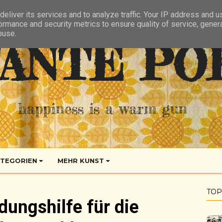
eliver its services and to analyze traffic. Your IP address and 
ormance and security metrics to ensure quality of service, gene
buse.
ANTE PO
happiness is a warm gun
TEGORIEN
MEHR KUNST
TOP
ungshilfe für die