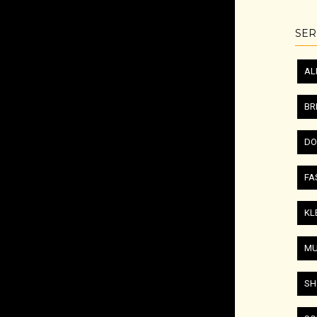
SER
AL
BR
DO
FA
KL
MU
SH