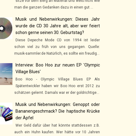
sitze vor dem Berg an Material und weiß nicht wie
man die ganzen Gedanken dazu in einen gut ...
Musik und Nebenwirkungen: Dieses Jahr
wurde die CD 30 Jahre alt, aber wer feiert
schon gerne seinen 30. Geburtstag?
Diese Depeche Mode CD von 1994 ist leider
schon viel zu früh von uns gegangen. Quelle:
musik-sammler.de Natürlich, es sollte ein freudig...
Interview: Boo Hoo zur neuen EP 'Olympic
Village Blues'
Boo Hoo - Olympic Village Blues EP Als
Spätentwickler haben wir Boo Hoo erst 2012 zu
schätzen gelernt. Damals war er der goldrichtige...
Musik und Nebenwirkungen: Genoppt oder
Bananengeschmack? Die haptische Krücke
der Äpfel
Wer Geld dafür über hat könnte stattdessen z.B.
auch ein Huhn kaufen. Wer hätte vor 10 Jahren