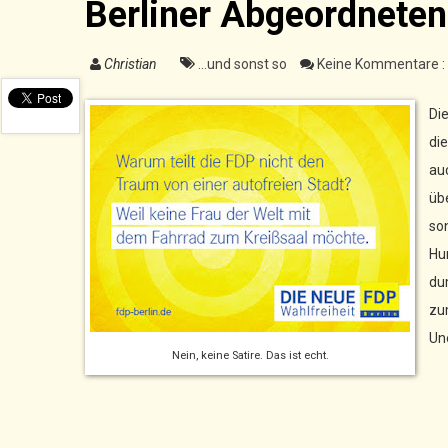
Berliner Abgeordnete
Christian
...und sonst so
Keine Kommentare :
Die
di
au
üb
so
Hu
du
zu
Un
Nein, keine Satire. Das ist echt.