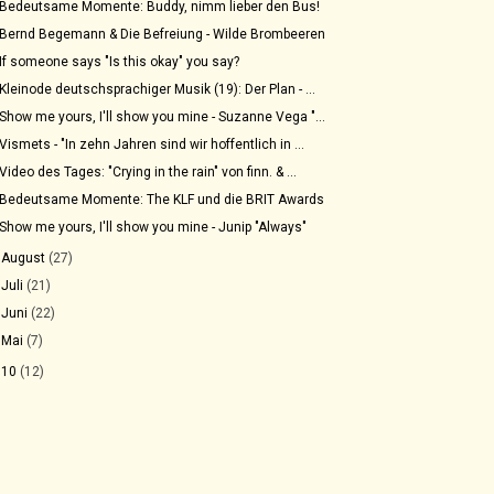
Bedeutsame Momente: Buddy, nimm lieber den Bus!
Bernd Begemann & Die Befreiung - Wilde Brombeeren
If someone says "Is this okay" you say?
Kleinode deutschsprachiger Musik (19): Der Plan - ...
Show me yours, I'll show you mine - Suzanne Vega "...
Vismets - "In zehn Jahren sind wir hoffentlich in ...
Video des Tages: "Crying in the rain" von finn. & ...
Bedeutsame Momente: The KLF und die BRIT Awards
Show me yours, I'll show you mine - Junip "Always"
►
August
(27)
►
Juli
(21)
►
Juni
(22)
►
Mai
(7)
010
(12)