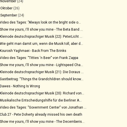
►
November
(24)
►
Oktober
(26)
▼
September
(24)
Video des Tages: "Always look on the bright side o...
Show me yours, I'll show you mine - The Beta Band ...
Kleinode deutschsprachiger Musik (22): PeterLicht ...
Wie geht man damit um, wenn die Musik toll, aber d...
Kourosh Yaghmaei - Back From The Brinks
Video des Tages: "Titties 'n Beer" von Frank Zappa
Show me yours, I'll show you mine - Lightspeed Cha...
Kleinode deutschsprachiger Musik (21): Die Doraus ...
Gastbeitrag: "Things the Grandchildren should know...
Dawes - Nothing Is Wrong
Kleinode deutschsprachiger Musik (20): Richard von...
Musikalische Entscheidungshilfe für die Berliner A...
Video des Tages: "Government Center" von Jonathan ...
Club 27 - Pete Doherty already missed his own death
Show me yours, I'll show you mine - The Decemberis...