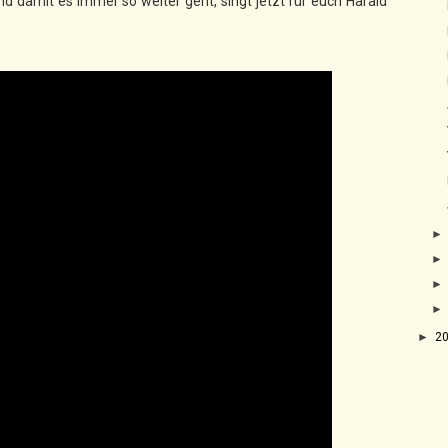
Und damit es immer so weiter geht, singt jetzt für euch Harald
►
2