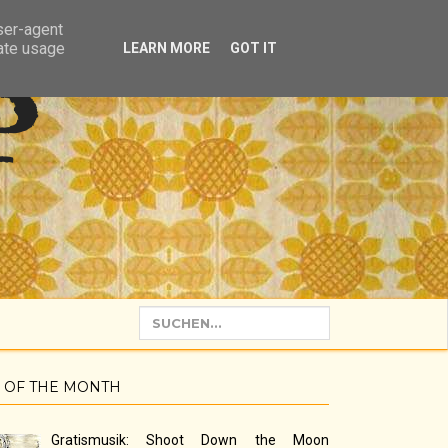
user-agent
rate usage
LEARN MORE
GOT IT
P
 OF THE MONTH
Gratismusik: Shoot Down the Moon