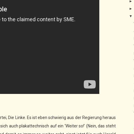
tei, Die Linke. Es ist eben schwierig aus der Regierung heraus
h auch plakattechnisch auf ein 'Weiter so!' (Nein, das steht