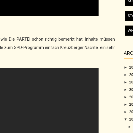
SO
ST
WH
wie Die PARTEI schon richtig bemerkt hat, Inhalte müssen
hle zum SPD-Programm einfach Kreuzberger Nächte. ein sehr
ARC
►
2
►
2
►
2
►
2
►
2
►
2
►
2
▼
2