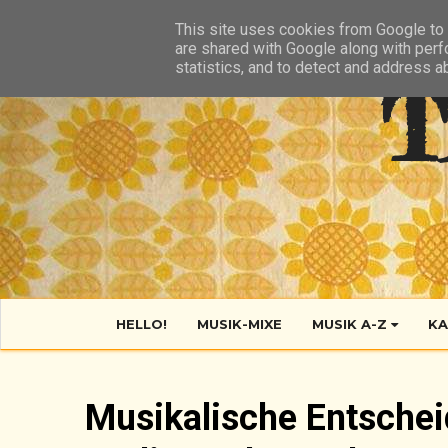
HIER
ÜBER TANTE POP
KONTAKT
RSS FEED
This site uses cookies from Google to d
are shared with Google along with perf
statistics, and to detect and address a
T
HELLO!
MUSIK-MIXE
MUSIK A-Z
KA
Musikalische Entscheid