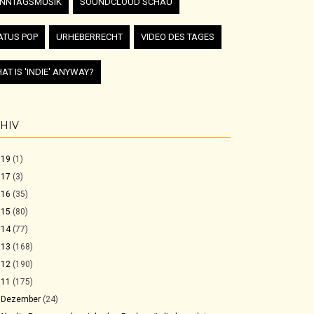
NNTAGSMUSIK
SOUNDCLOUD SCHAU
ATUS POP
URHEBERRECHT
VIDEO DES TAGES
AT IS 'INDIE' ANYWAY?
HIV
019
(1)
017
(3)
016
(35)
015
(80)
014
(77)
013
(168)
012
(190)
011
(175)
▼
Dezember
(24)