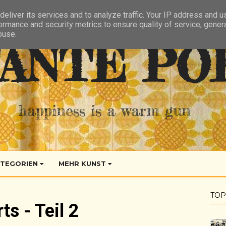
eliver its services and to analyze traffic. Your IP address and 
ormance and security metrics to ensure quality of service, gene
buse.
ANTE PO
happiness is a warm gun
TEGORIEN
MEHR KUNST
TOP
s - Teil 2