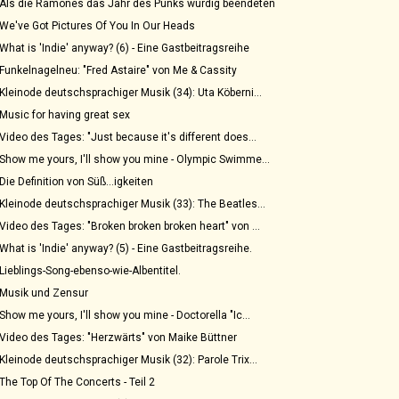
Als die Ramones das Jahr des Punks würdig beendeten
We've Got Pictures Of You In Our Heads
What is 'Indie' anyway? (6) - Eine Gastbeitragsreihe
Funkelnagelneu: "Fred Astaire" von Me & Cassity
Kleinode deutschsprachiger Musik (34): Uta Köberni...
Music for having great sex
Video des Tages: "Just because it's different does...
Show me yours, I'll show you mine - Olympic Swimme...
Die Definition von Süß...igkeiten
Kleinode deutschsprachiger Musik (33): The Beatles...
Video des Tages: "Broken broken broken heart" von ...
What is 'Indie' anyway? (5) - Eine Gastbeitragsreihe.
Lieblings-Song-ebenso-wie-Albentitel.
Musik und Zensur
Show me yours, I'll show you mine - Doctorella "Ic...
Video des Tages: "Herzwärts" von Maike Büttner
Kleinode deutschsprachiger Musik (32): Parole Trix...
The Top Of The Concerts - Teil 2