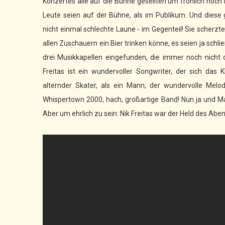
Konzertes alle auf die Bühne gesellten um fröhlich noch
Leute seien auf der Bühne, als im Publikum. Und diese
nicht einmal schlechte Laune - im Gegenteil! Sie scher
allen Zuschauern ein Bier trinken könne, es seien ja schli
drei Musikkapellen eingefunden, die immer noch nicht d
Freitas ist ein wundervoller Songwriter, der sich das 
alternder Skater, als ein Mann, der wundervolle Melo
Whispertown 2000, hach, großartige Band! Nun ja und Ma
Aber um ehrlich zu sein: Nik Freitas war der Held des Abe