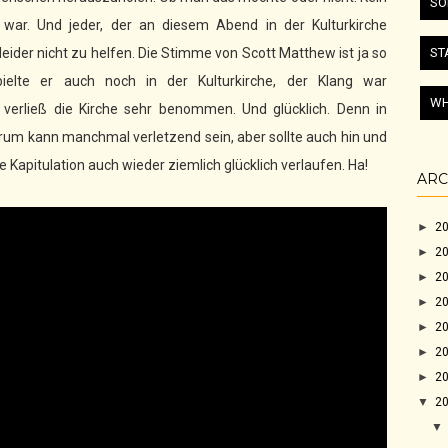
SO
 war. Und jeder, der an diesem Abend in der Kulturkirche
ST
 leider nicht zu helfen. Die Stimme von Scott Matthew ist ja so
ielte er auch noch in der Kulturkirche, der Klang war
WH
 verließ die Kirche sehr benommen. Und glücklich. Denn in
erum kann manchmal verletzend sein, aber sollte auch hin und
apitulation auch wieder ziemlich glücklich verlaufen. Ha!
ARC
►
2
►
2
►
2
►
2
►
2
►
2
►
2
▼
2