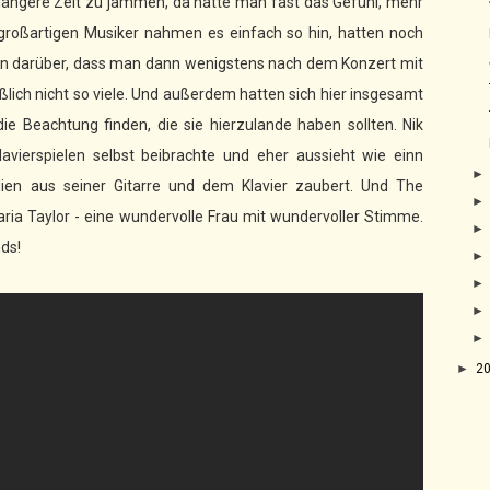
 längere Zeit zu jammen, da hatte man fast das Gefühl, mehr
 großartigen Musiker nahmen es einfach so hin, hatten noch
zten darüber, dass man dann wenigstens nach dem Konzert mit
eßlich nicht so viele. Und außerdem hatten sich hier insgesamt
ie Beachtung finden, die sie hierzulande haben sollten. Nik
Klavierspielen selbst beibrachte und eher aussieht wie einn
dien aus seiner Gitarre und dem Klavier zaubert. Und The
ria Taylor - eine wundervolle Frau mit wundervoller Stimme.
nds!
►
2