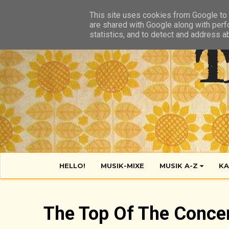
HIER
ÜBER TANTE POP
KONTAKT
RSS FEED
This site uses cookies from Google to d
are shared with Google along with perf
statistics, and to detect and address a
T
HELLO!
MUSIK-MIXE
MUSIK A-Z
KA
The Top Of The Concert