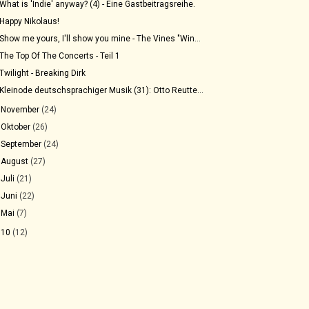
What is 'Indie' anyway? (4) - Eine Gastbeitragsreihe.
Happy Nikolaus!
Show me yours, I'll show you mine - The Vines "Win...
The Top Of The Concerts - Teil 1
Twilight - Breaking Dirk
Kleinode deutschsprachiger Musik (31): Otto Reutte...
►
November
(24)
►
Oktober
(26)
►
September
(24)
►
August
(27)
►
Juli
(21)
►
Juni
(22)
►
Mai
(7)
010
(12)