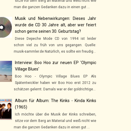
sitze vor dem Berg an Material und weiß nicht wie
man die ganzen Gedanken dazu in einen gut ...
Musik und Nebenwirkungen: Dieses Jahr
wurde die CD 30 Jahre alt, aber wer feiert
schon gerne seinen 30. Geburtstag?
Diese Depeche Mode CD von 1994 ist leider
schon viel zu früh von uns gegangen. Quelle:
musik-sammler.de Natürlich, es sollte ein freudig...
Interview: Boo Hoo zur neuen EP 'Olympic
Village Blues'
Boo Hoo - Olympic Village Blues EP Als
Spätentwickler haben wir Boo Hoo erst 2012 zu
schätzen gelernt. Damals war er der goldrichtige...
Album für Album: The Kinks - Kinda Kinks
(1965)
Ich möchte über die Musik der Kinks schreiben,
sitze vor dem Berg an Material und weiß nicht wie
man die ganzen Gedanken dazu in einen gut ...