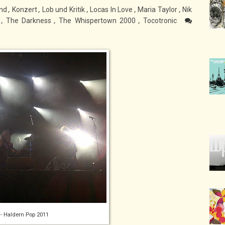
und
,
Konzert
,
Lob und Kritik
,
Locas In Love
,
Maria Taylor
,
Nik
s
,
The Darkness
,
The Whispertown 2000
,
Tocotronic
 - Haldern Pop 2011