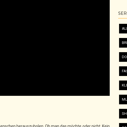
SER
AL
BR
DO
FA
KL
MU
SH
 Menschen herauszuholen. Ob man das möchte oder nicht. Kein