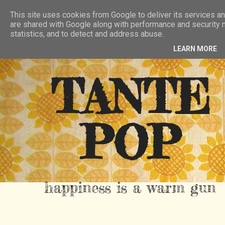
HIER
ÜBER TANTE POP
KONTAKT
This site uses cookies from Google to deliver its services an
are shared with Google along with performance and security m
RSS FEED
statistics, and to detect and address abuse.
LEARN MORE
TANTE
POP
happiness is a warm gun