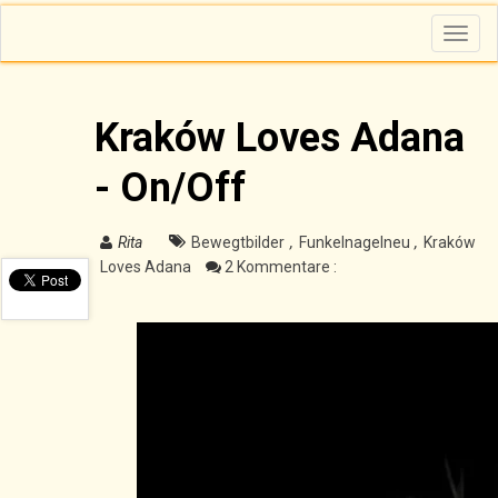
T
o
g
g
l
e
n
Kraków Loves Adana
a
v
i
- On/Off
g
a
t
i
o
Rita
Bewegtbilder
,
Funkelnagelneu
,
Kraków
n
Loves Adana
2 Kommentare :