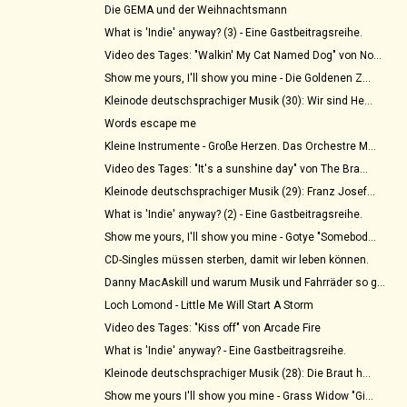
Die GEMA und der Weihnachtsmann
What is 'Indie' anyway? (3) - Eine Gastbeitragsreihe.
Video des Tages: "Walkin' My Cat Named Dog" von No...
Show me yours, I'll show you mine - Die Goldenen Z...
Kleinode deutschsprachiger Musik (30): Wir sind He...
Words escape me
Kleine Instrumente - Große Herzen. Das Orchestre M...
Video des Tages: "It's a sunshine day" von The Bra...
Kleinode deutschsprachiger Musik (29): Franz Josef...
What is 'Indie' anyway? (2) - Eine Gastbeitragsreihe.
Show me yours, I'll show you mine - Gotye "Somebod...
CD-Singles müssen sterben, damit wir leben können.
Danny MacAskill und warum Musik und Fahrräder so g...
Loch Lomond - Little Me Will Start A Storm
Video des Tages: "Kiss off" von Arcade Fire
What is 'Indie' anyway? - Eine Gastbeitragsreihe.
Kleinode deutschsprachiger Musik (28): Die Braut h...
Show me yours I'll show you mine - Grass Widow "Gi...