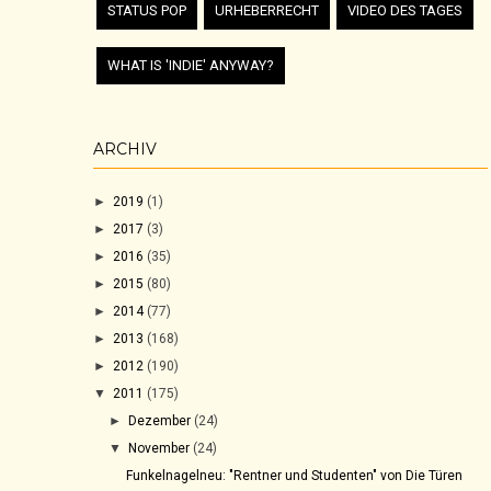
STATUS POP
URHEBERRECHT
VIDEO DES TAGES
WHAT IS 'INDIE' ANYWAY?
ARCHIV
►
2019
(1)
►
2017
(3)
►
2016
(35)
►
2015
(80)
►
2014
(77)
►
2013
(168)
►
2012
(190)
▼
2011
(175)
►
Dezember
(24)
▼
November
(24)
Funkelnagelneu: "Rentner und Studenten" von Die Türen