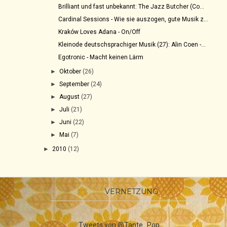
Brilliant und fast unbekannt: The Jazz Butcher (Co...
Cardinal Sessions - Wie sie auszogen, gute Musik z...
Kraków Loves Adana - On/Off
Kleinode deutschsprachiger Musik (27): Alin Coen -...
Egotronic - Macht keinen Lärm
►
Oktober
(26)
►
September
(24)
►
August
(27)
►
Juli
(21)
►
Juni
(22)
►
Mai
(7)
►
2010
(12)
VERNETZUNG
Tweets von @Tante_Pop