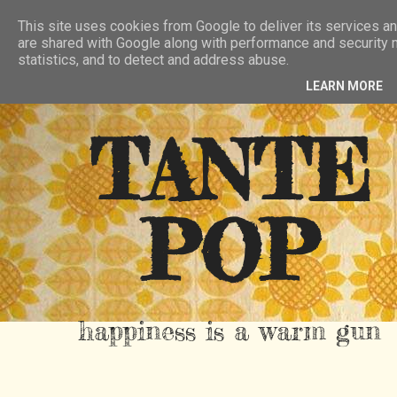
HIER
ÜBER TANTE POP
KONTAKT
This site uses cookies from Google to deliver its services an
are shared with Google along with performance and security m
RSS FEED
statistics, and to detect and address abuse.
LEARN MORE
TANTE
POP
happiness is a warm gun