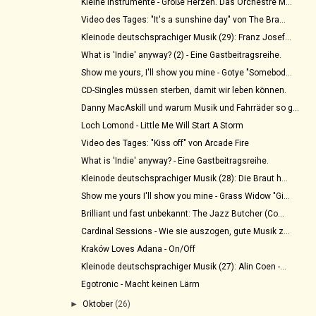
Kleine Instrumente - Große Herzen. Das Orchestre M...
Video des Tages: "It's a sunshine day" von The Bra...
Kleinode deutschsprachiger Musik (29): Franz Josef...
What is 'Indie' anyway? (2) - Eine Gastbeitragsreihe.
Show me yours, I'll show you mine - Gotye "Somebod...
CD-Singles müssen sterben, damit wir leben können.
Danny MacAskill und warum Musik und Fahrräder so g...
Loch Lomond - Little Me Will Start A Storm
Video des Tages: "Kiss off" von Arcade Fire
What is 'Indie' anyway? - Eine Gastbeitragsreihe.
Kleinode deutschsprachiger Musik (28): Die Braut h...
Show me yours I'll show you mine - Grass Widow "Gi...
Brilliant und fast unbekannt: The Jazz Butcher (Co...
Cardinal Sessions - Wie sie auszogen, gute Musik z...
Kraków Loves Adana - On/Off
Kleinode deutschsprachiger Musik (27): Alin Coen -...
Egotronic - Macht keinen Lärm
►
Oktober
(26)