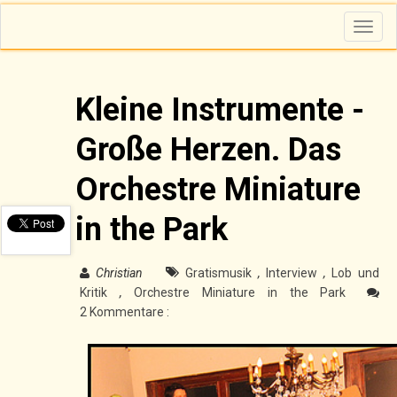
T
o
g
g
l
e
n
Kleine Instrumente -
a
v
i
Große Herzen. Das
g
a
t
i
Orchestre Miniature
o
n
in the Park
Christian
Gratismusik
,
Interview
,
Lob und
Kritik
,
Orchestre Miniature in the Park
2 Kommentare :