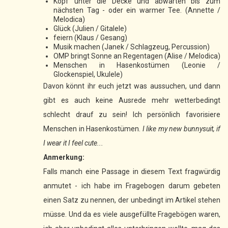
Kopf unter die Decke und abwarten bis zum
nächsten Tag - oder ein warmer Tee. (Annette /
Melodica)
Glück (Julien / Gitalele)
feiern (Klaus / Gesang)
Musik machen (Janek / Schlagzeug, Percussion)
OMP bringt Sonne an Regentagen (Alise / Melodica)
Menschen in Hasenkostümen (Leonie /
Glockenspiel, Ukulele)
Davon könnt ihr euch jetzt was aussuchen, und dann
gibt es auch keine Ausrede mehr wetterbedingt
schlecht drauf zu sein! Ich persönlich favorisiere
Menschen in Hasenkostümen.
I like my new bunnysuit, if
I wear it I feel cute...
Anmerkung:
Falls manch eine Passage in diesem Text fragwürdig
anmutet - ich habe im Fragebogen darum gebeten
einen Satz zu nennen, der unbedingt im Artikel stehen
müsse. Und da es viele ausgefüllte Fragebögen waren,