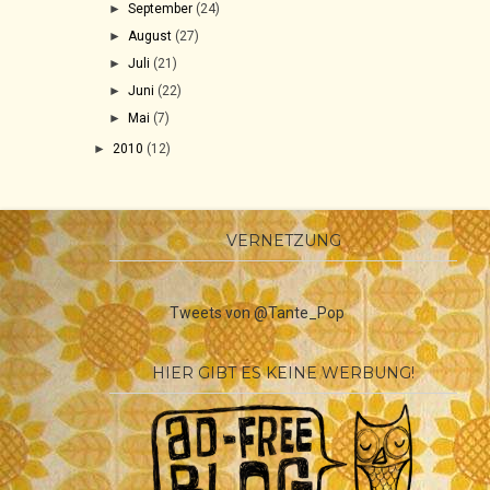
►
September
(24)
►
August
(27)
►
Juli
(21)
►
Juni
(22)
►
Mai
(7)
►
2010
(12)
VERNETZUNG
Tweets von @Tante_Pop
HIER GIBT ES KEINE WERBUNG!