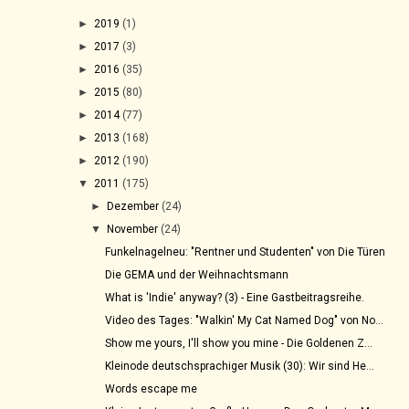
►
2019
(1)
►
2017
(3)
►
2016
(35)
►
2015
(80)
►
2014
(77)
►
2013
(168)
►
2012
(190)
▼
2011
(175)
►
Dezember
(24)
▼
November
(24)
Funkelnagelneu: "Rentner und Studenten" von Die Türen
Die GEMA und der Weihnachtsmann
What is 'Indie' anyway? (3) - Eine Gastbeitragsreihe.
Video des Tages: "Walkin' My Cat Named Dog" von No...
Show me yours, I'll show you mine - Die Goldenen Z...
Kleinode deutschsprachiger Musik (30): Wir sind He...
Words escape me