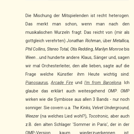
Die Mischung der Mitspielenden ist recht heterogen.
Das merkt man schon, wenn man nach den
musikalischen Wurzeln fragt. Das reicht von (mir als
gottgleich verehrten)
Jonathan Richman
, über
Metallica,
Phil Collins, Stereo Total, Otis Redding, Marilyn Monroe
bis
Ween
....und hunderte andere. Klaus, Sänger und, sagen
wir mal Orchesterleiter, den alle lieben, sagte auf die
Frage welche Künstler ihm Heute wichtig sind:
Pianosaurus
,
Arcade Fire
und
I'm from Barcelona
. Ich
glaube das erklärt auch weitesgehend
OMP
.
OMP
wirken wie die Symbiose aus allen 3 Bands - nur noch
sonniger. Sie covern u.a.
The Kinks, Velvet Underground,
Weezer
(na welches Lied wohl?),
Tocotronic,
aber auch
z.B. den alten Schlager 'Sommer in Paris', der in der
OMP-Version kaum wiederzuerkennen ist.