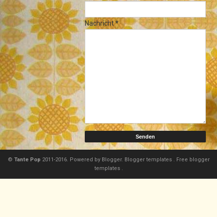
Nachricht
*
©
Tante Pop
2011-2016. Powered by
Blogger.
Blogger templates
.
Free blogger
templates
.