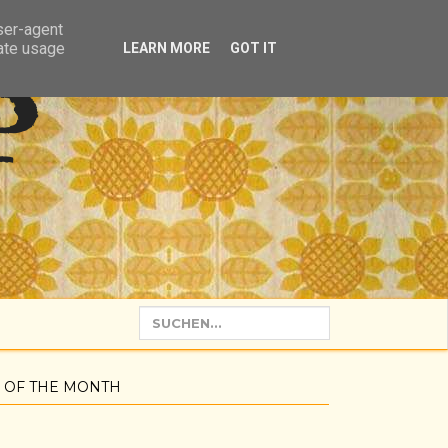
user-agent
rate usage
LEARN MORE
GOT IT
P
 OF THE MONTH