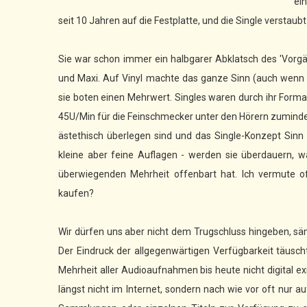
ei
seit 10 Jahren auf die Festplatte, und die Single verstaubt
Sie war schon immer ein halbgarer Abklatsch des 'Vorgäng
und Maxi. Auf Vinyl machte das ganze Sinn (auch wenn d
sie boten einen Mehrwert. Singles waren durch ihr Format
45U/Min für die Feinschmecker unter den Hörern zumindest
ästethisch überlegen sind und das Single-Konzept Sin
kleine aber feine Auflagen - werden sie überdauern, wä
überwiegenden Mehrheit offenbart hat. Ich vermute oft
kaufen?
Wir dürfen uns aber nicht dem Trugschluss hingeben, sä
Der Eindruck der allgegenwärtigen Verfügbarkeit täuscht 
Mehrheit aller Audioaufnahmen bis heute nicht digital exi
längst nicht im Internet, sondern nach wie vor oft nur au