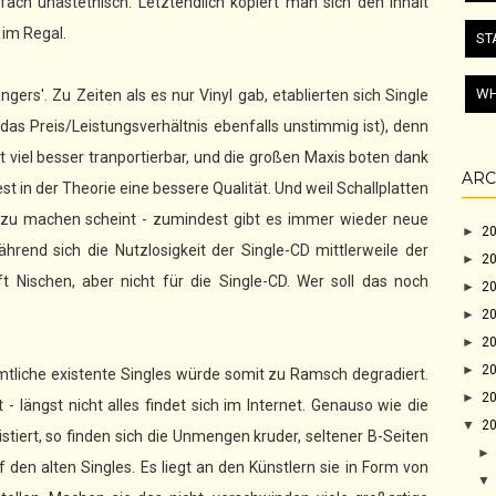
nfach unästethisch. Letztendlich kopiert man sich den Inhalt
 im Regal.
ST
WH
ers'. Zu Zeiten als es nur Vinyl gab, etablierten sich Single
as Preis/Leistungsverhältnis ebenfalls unstimmig ist), denn
 viel besser tranportierbar, und die großen Maxis boten dank
ARC
 in der Theorie eine bessere Qualität. Und weil Schallplatten
n zu machen scheint - zumindest gibt es immer wieder neue
►
2
hrend sich die Nutzlosigkeit der Single-CD mittlerweile der
►
2
 Nischen, aber nicht für die Single-CD. Wer soll das noch
►
2
►
2
►
2
►
2
mtliche existente Singles würde somit zu Ramsch degradiert.
►
2
- längst nicht alles findet sich im Internet. Genauso wie die
▼
2
stiert, so finden sich die Unmengen kruder, seltener B-Seiten
f den alten Singles. Es liegt an den Künstlern sie in Form von