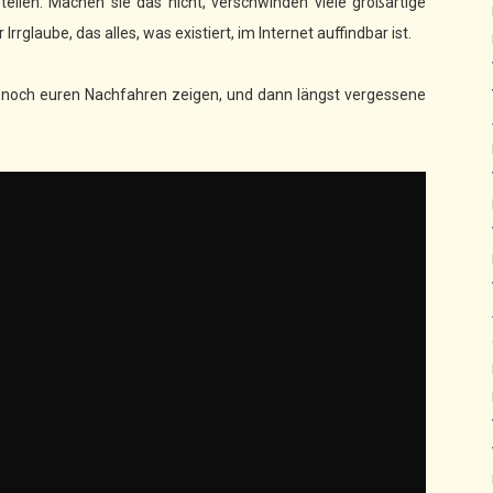
llen. Machen sie das nicht, verschwinden viele großartige
Irrglaube, das alles, was existiert, im Internet auffindbar ist.
hr noch euren Nachfahren zeigen, und dann längst vergessene