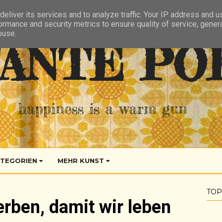
eliver its services and to analyze traffic. Your IP address and 
ormance and security metrics to ensure quality of service, gene
buse.
ANTE PO
happiness is a warm gun
TEGORIEN
MEHR KUNST
TOP
rben, damit wir leben