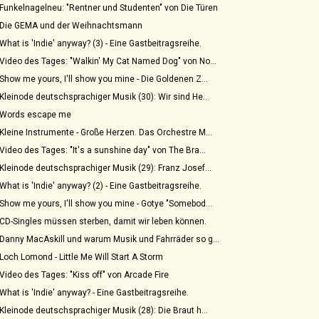
Funkelnagelneu: "Rentner und Studenten" von Die Türen
Die GEMA und der Weihnachtsmann
What is 'Indie' anyway? (3) - Eine Gastbeitragsreihe.
Video des Tages: "Walkin' My Cat Named Dog" von No...
Show me yours, I'll show you mine - Die Goldenen Z...
Kleinode deutschsprachiger Musik (30): Wir sind He...
Words escape me
Kleine Instrumente - Große Herzen. Das Orchestre M...
Video des Tages: "It's a sunshine day" von The Bra...
Kleinode deutschsprachiger Musik (29): Franz Josef...
What is 'Indie' anyway? (2) - Eine Gastbeitragsreihe.
Show me yours, I'll show you mine - Gotye "Somebod...
CD-Singles müssen sterben, damit wir leben können.
Danny MacAskill und warum Musik und Fahrräder so g...
Loch Lomond - Little Me Will Start A Storm
Video des Tages: "Kiss off" von Arcade Fire
What is 'Indie' anyway? - Eine Gastbeitragsreihe.
Kleinode deutschsprachiger Musik (28): Die Braut h...