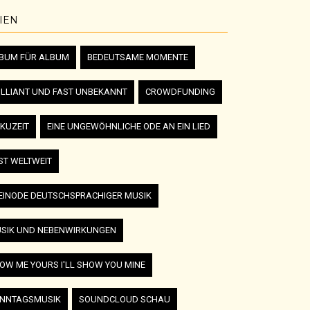
IEN
BUM FÜR ALBUM
BEDEUTSAME MOMENTE
ILLIANT UND FAST UNBEKANNT
CROWDFUNDING
KUZEIT
EINE UNGEWÖHNLICHE ODE AN EIN LIED
ST WELTWEIT
EINODE DEUTSCHSPRACHIGER MUSIK
SIK UND NEBENWIRKUNGEN
OW ME YOURS I'LL SHOW YOU MINE
NNTAGSMUSIK
SOUNDCLOUD SCHAU