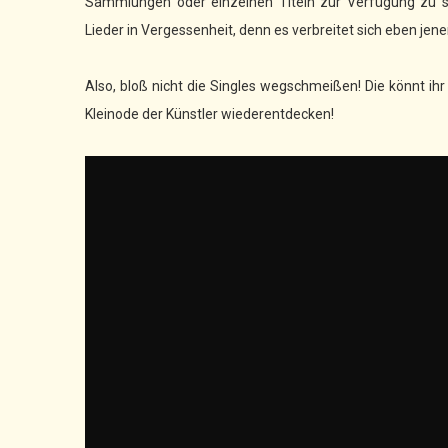
Sammlungen oder einzelnen Titeln zur Verfügung zu ste
Lieder in Vergessenheit, denn es verbreitet sich eben jener 
Also, bloß nicht die Singles wegschmeißen! Die könnt i
Kleinode der Künstler wiederentdecken!