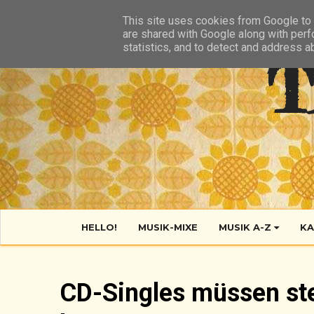
HIER
ÜBER TANTE POP
KONTAKT
RSS FEED
This site uses cookies from Google to d
are shared with Google along with perf
statistics, and to detect and address a
T
HELLO!
MUSIK-MIXE
MUSIK A-Z
KA
CD-Singles müssen ste