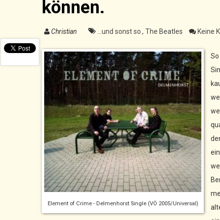
können.
Christian
...und sonst so
,
The Beatles
Keine 
So
Si
ka
we
we
qu
de
ei
we
Be
me
Element of Crime - Delmenhorst Single (VÖ 2005/Universal)
alt