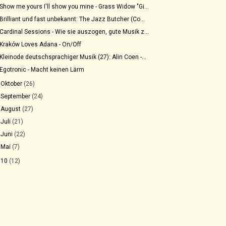
Show me yours I'll show you mine - Grass Widow "Gi...
Brilliant und fast unbekannt: The Jazz Butcher (Co...
Cardinal Sessions - Wie sie auszogen, gute Musik z...
Kraków Loves Adana - On/Off
Kleinode deutschsprachiger Musik (27): Alin Coen -...
Egotronic - Macht keinen Lärm
►
Oktober
(26)
►
September
(24)
►
August
(27)
►
Juli
(21)
►
Juni
(22)
►
Mai
(7)
010
(12)