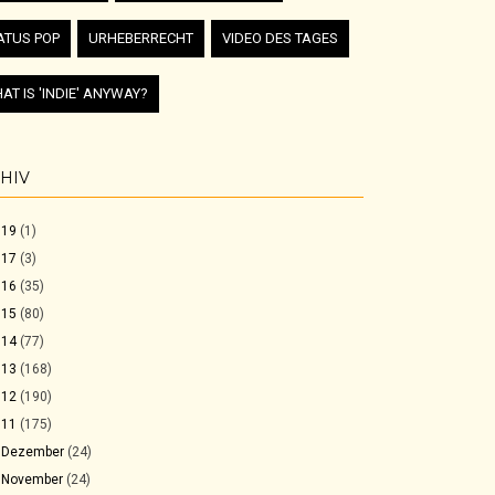
ATUS POP
URHEBERRECHT
VIDEO DES TAGES
AT IS 'INDIE' ANYWAY?
HIV
019
(1)
017
(3)
016
(35)
015
(80)
014
(77)
013
(168)
012
(190)
011
(175)
►
Dezember
(24)
▼
November
(24)