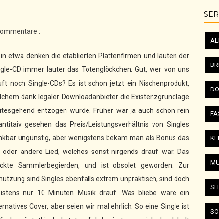
SER
Kommentare :
AL
 in etwa denken die etablierten Plattenfirmen und läuten der
BR
ngle-CD immer lauter das Totenglöckchen. Gut, wer von uns
uft noch Single-CDs? Es ist schon jetzt ein Nischenprodukt,
DO
lchem dank legaler Downloadanbieter die Existenzgrundlage
itesgehend entzogen wurde. Früher war ja auch schon rein
FA
antitaiv gesehen das Preis/Leistungsverhältnis von Singles
nkbar ungünstig, aber wenigstens bekam man als Bonus das
KL
n oder andere Lied, welches sonst nirgends drauf war. Das
MU
ckte Sammlerbegierden, und ist obsolet geworden. Zur
nutzung sind Singles ebenfalls extrem unpraktisch, sind doch
SH
istens nur 10 Minuten Musik drauf. Was bliebe wäre ein
ernatives Cover, aber seien wir mal ehrlich. So eine Single ist
SO