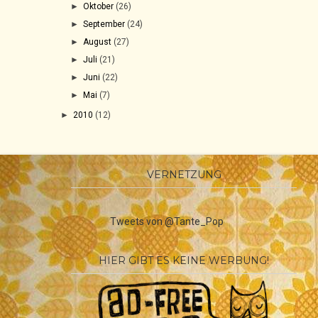
►
Oktober
(26)
►
September
(24)
►
August
(27)
►
Juli
(21)
►
Juni
(22)
►
Mai
(7)
►
2010
(12)
VERNETZUNG
Tweets von @Tante_Pop
HIER GIBT ES KEINE WERBUNG!