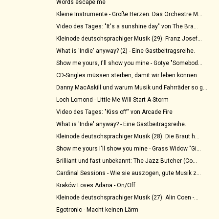
Words escape me
Kleine Instrumente - Große Herzen. Das Orchestre M...
Video des Tages: "It's a sunshine day" von The Bra...
Kleinode deutschsprachiger Musik (29): Franz Josef...
What is 'Indie' anyway? (2) - Eine Gastbeitragsreihe.
Show me yours, I'll show you mine - Gotye "Somebod...
CD-Singles müssen sterben, damit wir leben können.
Danny MacAskill und warum Musik und Fahrräder so g...
Loch Lomond - Little Me Will Start A Storm
Video des Tages: "Kiss off" von Arcade Fire
What is 'Indie' anyway? - Eine Gastbeitragsreihe.
Kleinode deutschsprachiger Musik (28): Die Braut h...
Show me yours I'll show you mine - Grass Widow "Gi...
Brilliant und fast unbekannt: The Jazz Butcher (Co...
Cardinal Sessions - Wie sie auszogen, gute Musik z...
Kraków Loves Adana - On/Off
Kleinode deutschsprachiger Musik (27): Alin Coen -...
Egotronic - Macht keinen Lärm