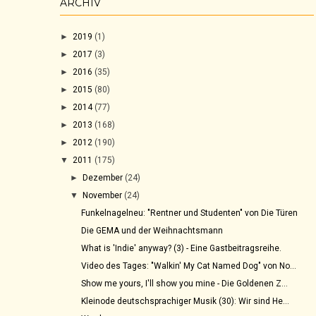
ARCHIV
►
2019
(1)
►
2017
(3)
►
2016
(35)
►
2015
(80)
►
2014
(77)
►
2013
(168)
►
2012
(190)
▼
2011
(175)
►
Dezember
(24)
▼
November
(24)
Funkelnagelneu: "Rentner und Studenten" von Die Türen
Die GEMA und der Weihnachtsmann
What is 'Indie' anyway? (3) - Eine Gastbeitragsreihe.
Video des Tages: "Walkin' My Cat Named Dog" von No...
Show me yours, I'll show you mine - Die Goldenen Z...
Kleinode deutschsprachiger Musik (30): Wir sind He...