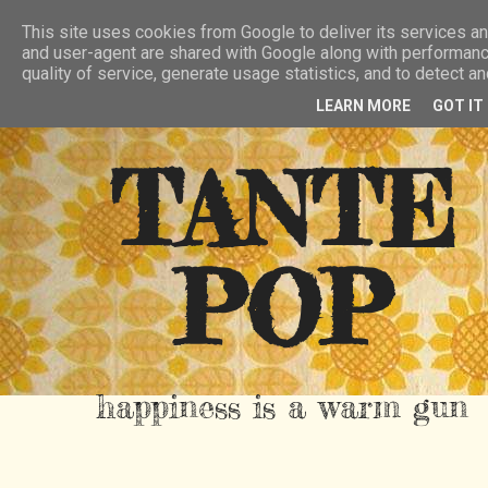
HIER
ÜBER TANTE POP
KONTAKT
This site uses cookies from Google to deliver its services and
and user-agent are shared with Google along with performanc
RSS FEED
quality of service, generate usage statistics, and to detect 
LEARN MORE
GOT IT
TANTE
POP
happiness is a warm gun