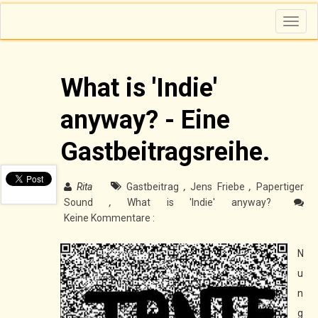
T
o
g
g
l
e
n
What is 'Indie'
a
v
i
anyway? - Eine
g
a
t
i
Gastbeitragsreihe.
o
n
Rita
Gastbeitrag
,
Jens Friebe
,
Papertiger
Sound
,
What is 'Indie' anyway?
Keine Kommentare :
N
u
n
g