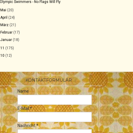
Olympic Swimmers - No Flags Will Fly
►
Mai
(20)
►
April
(24)
►
März
(21)
►
Februar
(17)
►
Januar
(18)
011
(175)
010
(12)
KONTAKTFORMULAR
Name
E-Mail
*
Nachricht
*