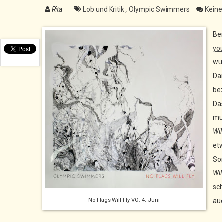
Rita
Lob und Kritik
,
Olympic Swimmers
Kein
Be
yo
wu
Da
be
Da
mu
Wil
et
So
Wil
sch
No Flags Will Fly VÖ: 4. Juni
au