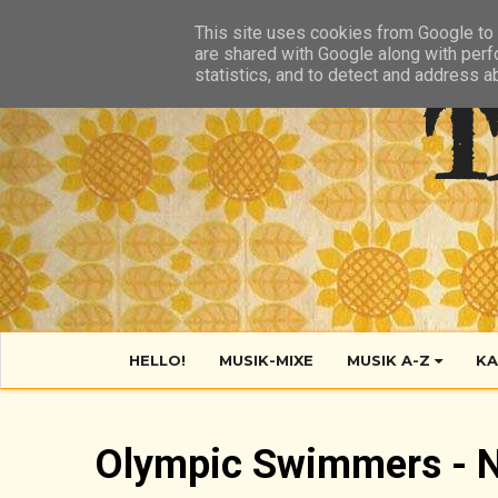
HIER
ÜBER TANTE POP
KONTAKT
RSS FEED
This site uses cookies from Google to d
are shared with Google along with perf
statistics, and to detect and address a
T
HELLO!
MUSIK-MIXE
MUSIK A-Z
KA
Olympic Swimmers - No