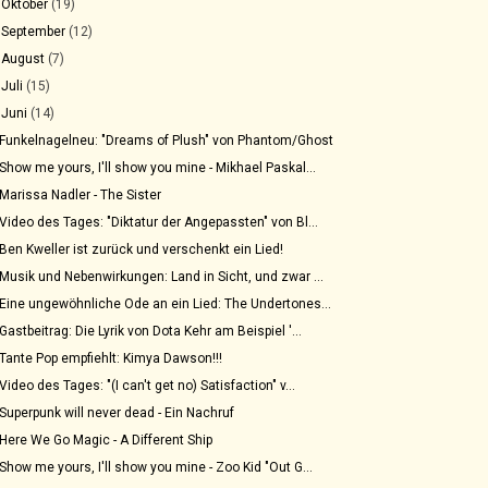
►
Oktober
(19)
►
September
(12)
►
August
(7)
►
Juli
(15)
▼
Juni
(14)
Funkelnagelneu: "Dreams of Plush" von Phantom/Ghost
Show me yours, I'll show you mine - Mikhael Paskal...
Marissa Nadler - The Sister
Video des Tages: "Diktatur der Angepassten" von Bl...
Ben Kweller ist zurück und verschenkt ein Lied!
Musik und Nebenwirkungen: Land in Sicht, und zwar ...
Eine ungewöhnliche Ode an ein Lied: The Undertones...
Gastbeitrag: Die Lyrik von Dota Kehr am Beispiel '...
Tante Pop empfiehlt: Kimya Dawson!!!
Video des Tages: "(I can't get no) Satisfaction" v...
Superpunk will never dead - Ein Nachruf
Here We Go Magic - A Different Ship
Show me yours, I'll show you mine - Zoo Kid "Out G...