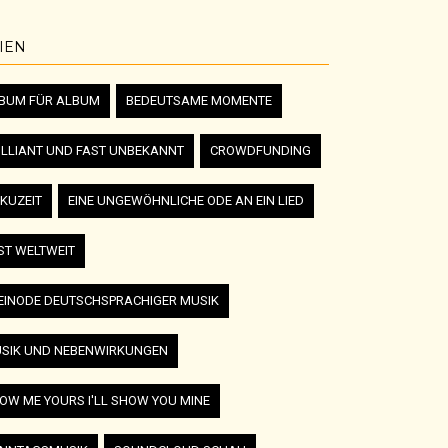
IEN
BUM FÜR ALBUM
BEDEUTSAME MOMENTE
ILLIANT UND FAST UNBEKANNT
CROWDFUNDING
KUZEIT
EINE UNGEWÖHNLICHE ODE AN EIN LIED
ST WELTWEIT
EINODE DEUTSCHSPRACHIGER MUSIK
SIK UND NEBENWIRKUNGEN
OW ME YOURS I'LL SHOW YOU MINE