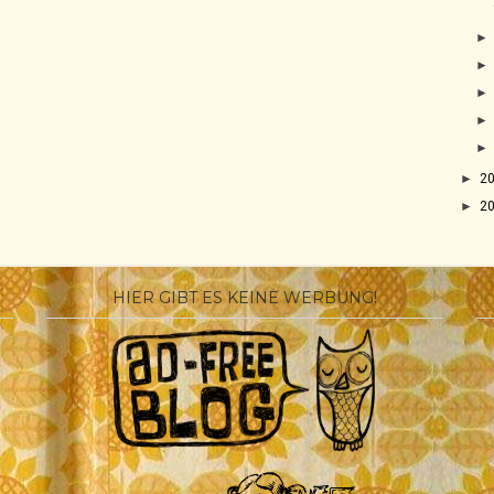
►
2
►
2
HIER GIBT ES KEINE WERBUNG!