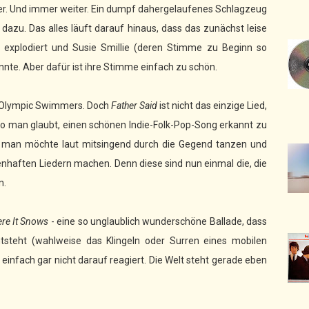
ter. Und immer weiter. Ein dumpf dahergelaufenes Schlagzeug
dazu. Das alles läuft darauf hinaus, dass das zunächst leise
 explodiert und Susie Smillie (deren Stimme zu Beginn so
nnte. Aber dafür ist ihre Stimme einfach zu schön.
er Olympic Swimmers. Doch
Father Said
ist nicht das einzige Lied,
 man glaubt, einen schönen Indie-Folk-Pop-Song erkannt zu
d man möchte laut mitsingend durch die Gegend tanzen und
nhaften Liedern machen. Denn diese sind nun einmal die, die
n.
re It Snows
- eine so unglaublich wunderschöne Ballade, dass
tsteht (wahlweise das Klingeln oder Surren eines mobilen
einfach gar nicht darauf reagiert. Die Welt steht gerade eben