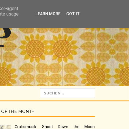
user-agent
rate usage
LEARN MORE
GOT IT
P
 OF THE MONTH
Gratismusik: Shoot Down the Moon