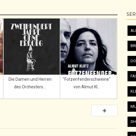
SER
AL
BR
DO
FA
Die Damen und Herren
"Fotzenfenderschweine"
des Orchesters...
von Almut Kl...
KL
MU
SH