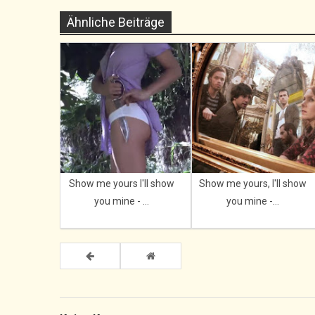
Ähnliche Beiträge
Show me yours I'll show
Show me yours, I'll show
you mine - ...
you mine -...