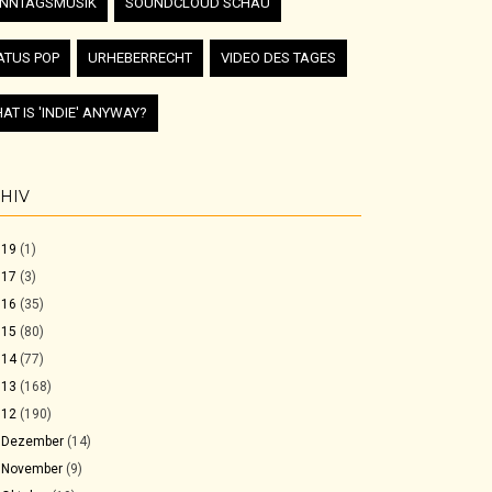
NNTAGSMUSIK
SOUNDCLOUD SCHAU
ATUS POP
URHEBERRECHT
VIDEO DES TAGES
AT IS 'INDIE' ANYWAY?
HIV
019
(1)
017
(3)
016
(35)
015
(80)
014
(77)
013
(168)
012
(190)
►
Dezember
(14)
►
November
(9)