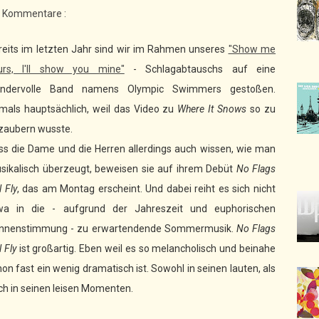
e Kommentare :
reits im letzten Jahr sind wir im Rahmen unseres
"Show me
urs, I'll show you mine"
- Schlagabtauschs auf eine
ndervolle Band namens Olympic Swimmers gestoßen.
mals hauptsächlich, weil das Video zu
Where It Snows
so zu
zaubern wusste.
ss die Dame und die Herren allerdings auch wissen, wie man
sikalisch überzeugt, beweisen sie auf ihrem Debüt
No Flags
l Fly
, das am Montag erscheint. Und dabei reiht es sich nicht
wa in die - aufgrund der Jahreszeit und euphorischen
nnenstimmung - zu erwartendende Sommermusik.
No Flags
l Fly
ist großartig. Eben weil es so melancholisch und beinahe
on fast ein wenig dramatisch ist. Sowohl in seinen lauten, als
ch in seinen leisen Momenten.