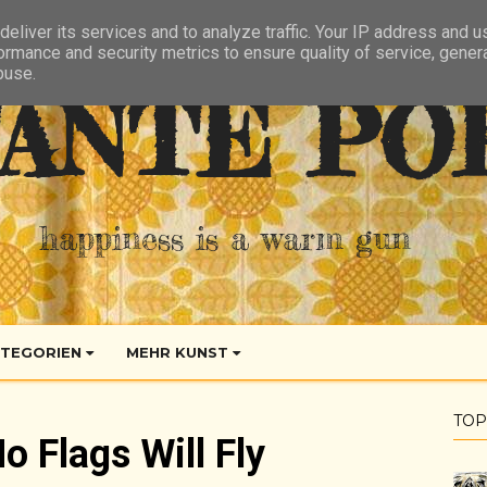
eliver its services and to analyze traffic. Your IP address and 
ormance and security metrics to ensure quality of service, gene
buse.
ANTE PO
happiness is a warm gun
TEGORIEN
MEHR KUNST
TOP
 Flags Will Fly