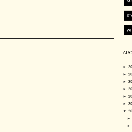
SO
ST
WH
ARC
►
2
►
2
►
2
►
2
►
2
►
2
▼
2