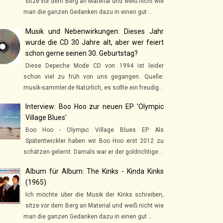
sitze vor dem Berg an Material und weiß nicht wie
man die ganzen Gedanken dazu in einen gut ...
Musik und Nebenwirkungen: Dieses Jahr
wurde die CD 30 Jahre alt, aber wer feiert
schon gerne seinen 30. Geburtstag?
Diese Depeche Mode CD von 1994 ist leider
schon viel zu früh von uns gegangen. Quelle:
musik-sammler.de Natürlich, es sollte ein freudig...
Interview: Boo Hoo zur neuen EP 'Olympic
Village Blues'
Boo Hoo - Olympic Village Blues EP Als
Spätentwickler haben wir Boo Hoo erst 2012 zu
schätzen gelernt. Damals war er der goldrichtige...
Album für Album: The Kinks - Kinda Kinks
(1965)
Ich möchte über die Musik der Kinks schreiben,
sitze vor dem Berg an Material und weiß nicht wie
man die ganzen Gedanken dazu in einen gut ...