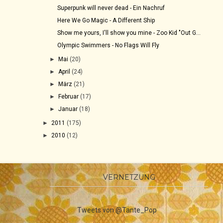
Superpunk will never dead - Ein Nachruf
Here We Go Magic - A Different Ship
Show me yours, I'll show you mine - Zoo Kid "Out G...
Olympic Swimmers - No Flags Will Fly
►
Mai
(20)
►
April
(24)
►
März
(21)
►
Februar
(17)
►
Januar
(18)
►
2011
(175)
►
2010
(12)
VERNETZUNG
Tweets von @Tante_Pop