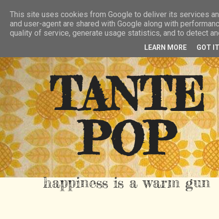
HIER
ÜBER TANTE POP
KONTAKT
This site uses cookies from Google to deliver its services and
and user-agent are shared with Google along with performanc
RSS FEED
quality of service, generate usage statistics, and to detect 
LEARN MORE
GOT I
TANTE
POP
happiness is a warm gun