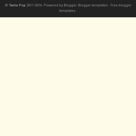
©
Tante Pop
2011-2016. Powered by
Blogger.
Blogger templates
.
Free blogger
templates
.