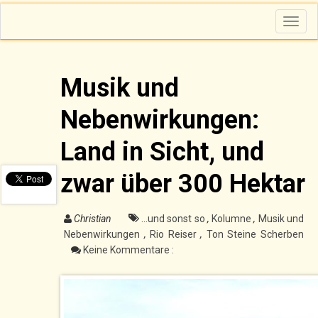
T
o
g
g
l
e
n
Musik und
a
v
i
Nebenwirkungen:
g
a
t
i
Land in Sicht, und
o
n
zwar über 300 Hektar
Christian
...und sonst so
,
Kolumne
,
Musik und
Nebenwirkungen
,
Rio Reiser
,
Ton Steine Scherben
Keine Kommentare :