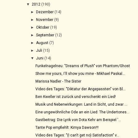
▼
2012
(190)
►
Dezember
(14)
►
November
(9)
►
Oktober
(19)
►
September
(12)
►
August
(7)
►
Juli
(15)
▼
Juni
(14)
Funkelnagelneu: "Dreams of Plush" von Phantom/Ghost
Show me yours, I'll show you mine - Mikhael Paskal...
Marissa Nadler - The Sister
Video des Tages: "Diktatur der Angepassten" von Bl...
Ben Kweller ist zurück und verschenkt ein Lied!
Musik und Nebenwirkungen: Land in Sicht, und zwar ...
Eine ungewöhnliche Ode an ein Lied: The Undertones...
Gastbeitrag: Die Lyrik von Dota Kehr am Beispiel '...
Tante Pop empfiehlt: Kimya Dawson!!!
Video des Tages: "(I can't get no) Satisfaction" v...