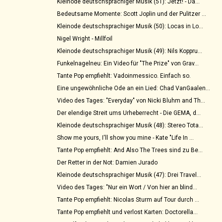
Kleinode deutschsprachiger Musik (51): Jetzt! - Da...
Bedeutsame Momente: Scott Joplin und der Pulitzer ...
Kleinode deutschsprachiger Musik (50): Locas in Lo...
Nigel Wright - Millfoil
Kleinode deutschsprachiger Musik (49): Nils Koppru...
Funkelnagelneu: Ein Video für "The Prize" von Grav...
Tante Pop empfiehlt: Vadoinmessico. Einfach so.
Eine ungewöhnliche Ode an ein Lied: Chad VanGaalen...
Video des Tages: "Everyday" von Nicki Bluhm and Th...
Der elendige Streit ums Urheberrecht - Die GEMA, d...
Kleinode deutschsprachiger Musik (48): Stereo Tota...
Show me yours, I'll show you mine - Kate "Life In ...
Tante Pop empfiehlt: And Also The Trees sind zu Be...
Der Retter in der Not: Damien Jurado
Kleinode deutschsprachiger Musik (47): Drei Travel...
Video des Tages: "Nur ein Wort / Von hier an blind...
Tante Pop empfiehlt: Nicolas Sturm auf Tour durch ...
Tante Pop empfiehlt und verlost Karten: Doctorella...