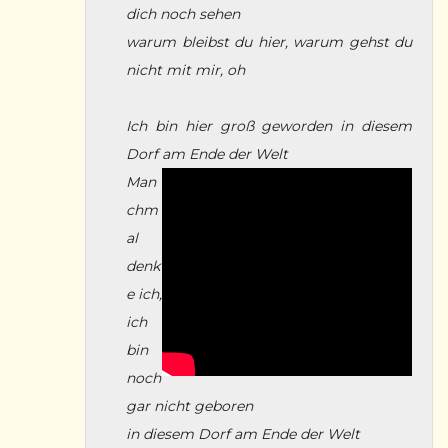
dich noch sehen
warum bleibst du hier, warum gehst du
nicht mit mir, oh
Ich bin hier groß geworden in diesem
Dorf am Ende der Welt
Man
chm
al
denk
e ich,
ich
bin
noch
gar nicht geboren
in diesem Dorf am Ende der Welt