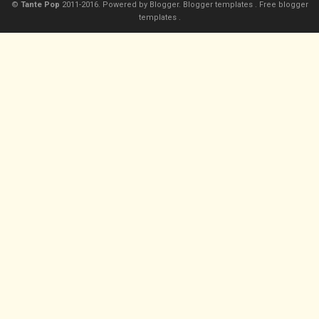
©
Tante Pop
2011-2016. Powered by
Blogger.
Blogger templates
.
Free blogger
templates
.