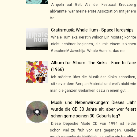
Ampeln auf Gelb Als der Festsaal Kreuzberg
abbrannte, war meine erste Assoziation mit jenem
Ve...
Gratismusik: Whale Hum - Space Hardships
Whale Hum aka Kerstin Wilson Ein Montag könnte
nicht schöner beginnen, als mit einem solchen
Geschenk! Jawohlja. Whale Hum ist das ne...
Album für Album: The Kinks - Face to face
(1966)
Ich möchte über die Musik der Kinks schreiben,
sitze vor dem Berg an Material und weiß nicht wie
man die ganzen Gedanken dazu in einen gut ...
Musik und Nebenwirkungen: Dieses Jahr
wurde die CD 30 Jahre alt, aber wer feiert
schon gerne seinen 30. Geburtstag?
Diese Depeche Mode CD von 1994 ist leider
schon viel zu früh von uns gegangen. Quelle:
musik-sammler.de Natürlich, es sollte ein freudig...