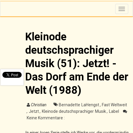
T
o
g
g
l
e
n
Kleinode
a
v
i
deutschsprachiger
g
a
t
i
Musik (51): Jetzt! -
o
n
Das Dorf am Ende der
Welt (1988)
Christian
Bernadette LaHengst
,
Fast Weltweit
,
Jetzt
,
Kleinode deutschsprachiger Musik
,
Label
Keine Kommentare :
In einer losen Serie stelle ich Werke vor, die vordergründig