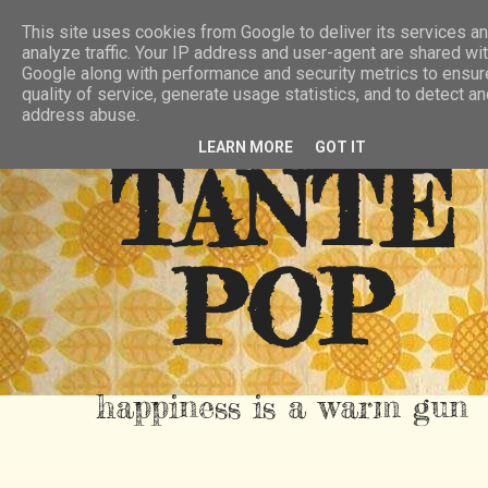
HIER
ÜBER TANTE POP
KONTAKT
This site uses cookies from Google to deliver its services an
analyze traffic. Your IP address and user-agent are shared wi
RSS FEED
Google along with performance and security metrics to ensur
quality of service, generate usage statistics, and to detect a
address abuse.
LEARN MORE
GOT IT
TANTE
POP
happiness is a warm gun