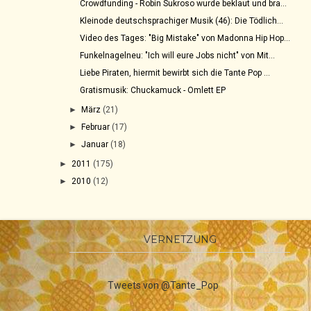
Crowdfunding - Robin Sukroso wurde beklaut und bra...
Kleinode deutschsprachiger Musik (46): Die Tödlich...
Video des Tages: "Big Mistake" von Madonna Hip Hop...
Funkelnagelneu: "Ich will eure Jobs nicht" von Mit...
Liebe Piraten, hiermit bewirbt sich die Tante Pop ...
Gratismusik: Chuckamuck - Omlett EP
►
März
(21)
►
Februar
(17)
►
Januar
(18)
►
2011
(175)
►
2010
(12)
VERNETZUNG
Tweets von @Tante_Pop