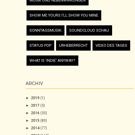
MUSIK UND NEBENWIRKUNGEN
SHOW ME YOURS I'LL SHOW YOU MINE
SONNTAGSMUSIK
SOUNDCLOUD SCHAU
STATUS POP
URHEBERRECHT
VIDEO DES TAGES
WHAT IS 'INDIE' ANYWAY?
ARCHIV
►
2019
(1)
►
2017
(3)
►
2016
(35)
►
2015
(80)
►
2014
(77)