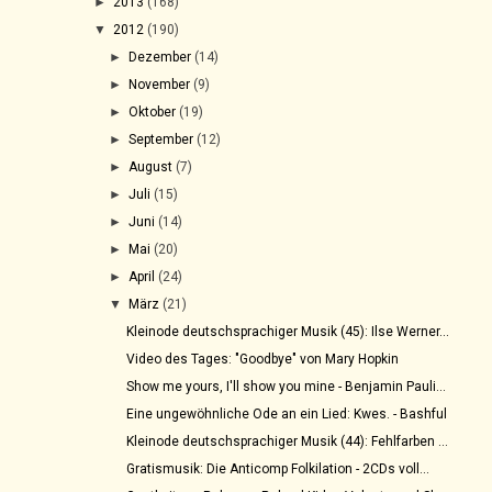
►
2013
(168)
▼
2012
(190)
►
Dezember
(14)
►
November
(9)
►
Oktober
(19)
►
September
(12)
►
August
(7)
►
Juli
(15)
►
Juni
(14)
►
Mai
(20)
►
April
(24)
▼
März
(21)
Kleinode deutschsprachiger Musik (45): Ilse Werner...
Video des Tages: "Goodbye" von Mary Hopkin
Show me yours, I'll show you mine - Benjamin Pauli...
Eine ungewöhnliche Ode an ein Lied: Kwes. - Bashful
Kleinode deutschsprachiger Musik (44): Fehlfarben ...
Gratismusik: Die Anticomp Folkilation - 2CDs voll...