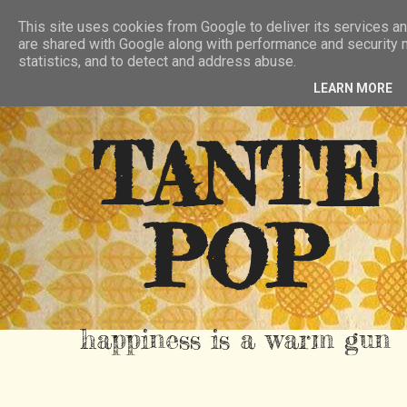
HIER
ÜBER TANTE POP
KONTAKT
This site uses cookies from Google to deliver its services an
are shared with Google along with performance and security m
RSS FEED
statistics, and to detect and address abuse.
LEARN MORE
TANTE
POP
happiness is a warm gun