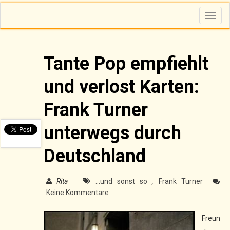
T
o
g
g
l
e
n
Tante Pop empfiehlt
a
v
i
und verlost Karten:
g
a
t
i
Frank Turner
o
n
unterwegs durch
Deutschland
Rita
...und sonst so
,
Frank Turner
Keine Kommentare :
Freun