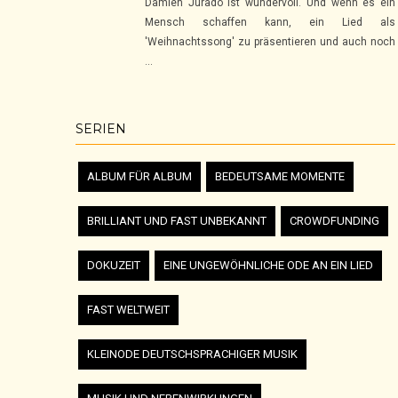
Damien Jurado ist wundervoll. Und wenn es ein
Mensch schaffen kann, ein Lied als
'Weihnachtssong' zu präsentieren und auch noch
...
SERIEN
ALBUM FÜR ALBUM
BEDEUTSAME MOMENTE
BRILLIANT UND FAST UNBEKANNT
CROWDFUNDING
DOKUZEIT
EINE UNGEWÖHNLICHE ODE AN EIN LIED
FAST WELTWEIT
KLEINODE DEUTSCHSPRACHIGER MUSIK