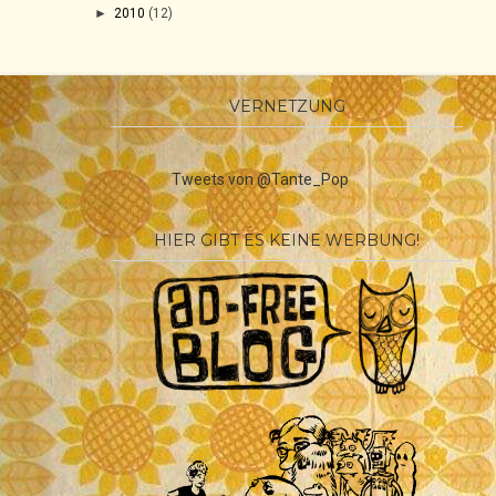
►
2010
(12)
VERNETZUNG
Tweets von @Tante_Pop
HIER GIBT ES KEINE WERBUNG!