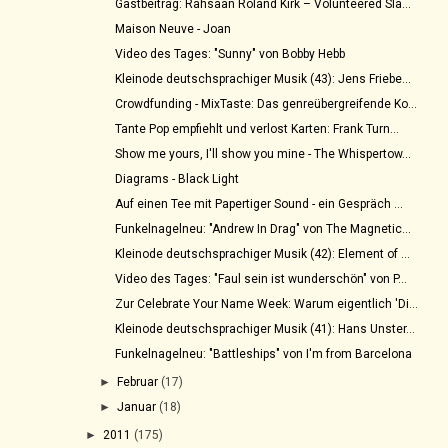
Gastbeitrag: Rahsaan Roland Kirk – Volunteered Sla...
Maison Neuve - Joan
Video des Tages: "Sunny" von Bobby Hebb
Kleinode deutschsprachiger Musik (43): Jens Friebe...
Crowdfunding - MixTaste: Das genreübergreifende Ko...
Tante Pop empfiehlt und verlost Karten: Frank Turn...
Show me yours, I'll show you mine - The Whispertow...
Diagrams - Black Light
Auf einen Tee mit Papertiger Sound - ein Gespräch ...
Funkelnagelneu: "Andrew In Drag" von The Magnetic...
Kleinode deutschsprachiger Musik (42): Element of ...
Video des Tages: "Faul sein ist wunderschön" von P...
Zur Celebrate Your Name Week: Warum eigentlich 'Di...
Kleinode deutschsprachiger Musik (41): Hans Unster...
Funkelnagelneu: "Battleships" von I'm from Barcelona
►
Februar
(17)
►
Januar
(18)
►
2011
(175)