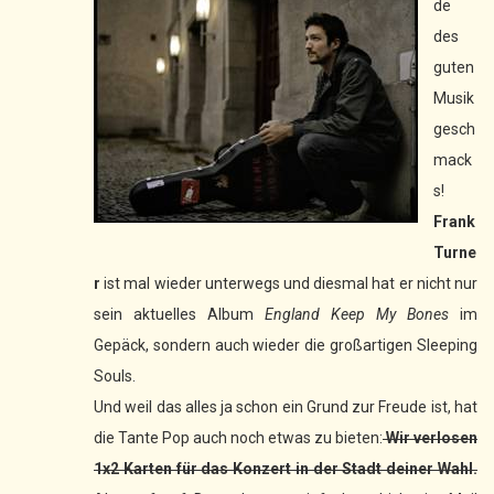
de
des
guten
Musik
gesch
mack
s!
Frank
Turne
r
ist mal wieder unterwegs und diesmal hat er nicht nur
sein aktuelles Album
England Keep My Bones
im
Gepäck, sondern auch wieder die großartigen Sleeping
Souls.
Und weil das alles ja schon ein Grund zur Freude ist, hat
die Tante Pop auch noch etwas zu bieten:
Wir verlosen
1x2 Karten für das Konzert in der Stadt deiner Wahl.