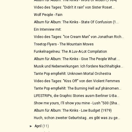
Video des Tages: "Didn't it rain" von Sister Roset...
Wolf People - Fain
Album für Album: The Kinks - State Of Confusion (1...
Ein Interview mit:
Video des Tages: "Ice Cream Man" von Jonathan Rich...
Treetop Flyers - The Mountain Moves
Funkelnagelneu: The A Luv-A-Lot Compilation
Album für Album: The Kinks - Give The People What ...
Musik und Nebenwirkungen: Ich fordere Nachhaltigke...
Tante Pop empfiehlt: Unknown Mortal Orchestra
Video des Tages: "Kiss Off" von den Violent Femmes
Tante Pop empfiehlt: The Burning Hell auf phänomen...
LIFESTRIPs, die Graphic Stories ausm Berliner U-Ba...
Show me yours, I'll show you mine - Lush "500 (Sha...
Album für Album: The Kinks - Low Budget (1979)
Huch, schon zweiter Geburtstag...es gibt was zu ge...
►
April
(11)