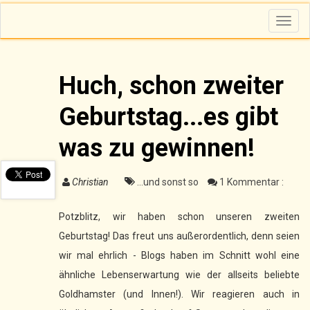
T
o
g
g
l
e
n
Huch, schon zweiter
a
v
i
Geburtstag...es gibt
g
a
t
i
was zu gewinnen!
o
n
Christian
...und sonst so
1 Kommentar :
Potzblitz, wir haben schon unseren zweiten
Geburtstag! Das freut uns außerordentlich, denn seien
wir mal ehrlich - Blogs haben im Schnitt wohl eine
ähnliche Lebenserwartung wie der allseits beliebte
Goldhamster (und Innen!). Wir reagieren auch in