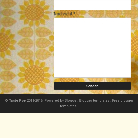
Nachricht
*
©
Tante Pop
2011-2016. Powered by
Blogger.
Blogger templates
.
Free blogger
templates
.