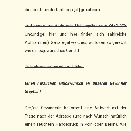
dieabenteuerdertantepop [at] gmail.com
und nenne uns darin sein Lieblingslied vom OMP (für
Unkundige:
hier
und
hier
finden sich zahlreiche
Aufnahmen). Ganz egal welches, wir losen so gerecht
wie ein bajuwarisches Gericht.
Teilnahmeschluss ist am 8. Mai.
Einen herzlichen Glückwunsch an unseren Gewinner
Stephan!
Der/die GewinnerIn bekommt eine Antwort mit der
Frage nach der Adresse (und nach Wunsch natürlich
einen feuchten Händedruck in Köln oder Berlin). Alle