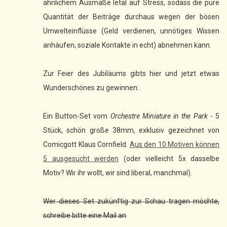
ähnlichem Ausmaße letal auf Stress, sodass die pure
Quantität der Beiträge durchaus wegen der bösen
Umwelteinflüsse (Geld verdienen, unnötiges Wissen
anhäufen, soziale Kontakte in echt) abnehmen kann.
Zur Feier des Jubiläums gibts hier und jetzt etwas
Wunderschönes zu gewinnen:
Ein Button-Set vom
Orchestre Miniature in the Park
- 5
Stück, schön große 38mm, exklusiv gezeichnet von
Comicgott Klaus Cornfield.
Aus den 10 Motiven können
5 ausgesucht werden
(oder vielleicht 5x dasselbe
Motiv? Wir ihr wollt, wir sind liberal, manchmal).
Wer dieses Set zukünftig zur Schau tragen möchte,
schreibe bitte eine Mail an