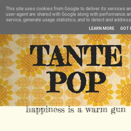
HIER
ÜBER TANTE POP
KONTAKT
This site uses cookies from Google to deliver its services and
user-agent are shared with Google along with performance and
RSS FEED
service, generate usage statistics, and to detect and addres
LEARN MORE
GOT 
TANTE
POP
happiness is a warm gun