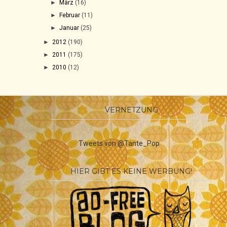
►
März
(16)
►
Februar
(11)
►
Januar
(25)
►
2012
(190)
►
2011
(175)
►
2010
(12)
VERNETZUNG
Tweets von @Tante_Pop
HIER GIBT ES KEINE WERBUNG!