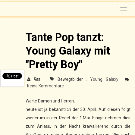
T
o
g
g
l
e
n
Tante Pop tanzt:
a
v
i
Young Galaxy mit
g
a
t
i
"Pretty Boy"
o
n
Rita
Bewegtbilder
,
Young Galaxy
Keine Kommentare :
Werte Damen und Herren,
heute ist ja bekanntlich der 30. April. Auf diesen folgt
wiederum in der Regel der 1.Mai. Einige nehmen dies
zum Anlass, in der Nacht krawallierend durch die
Straßen zu ziehen. Andere gehen tanzen. Wie auch