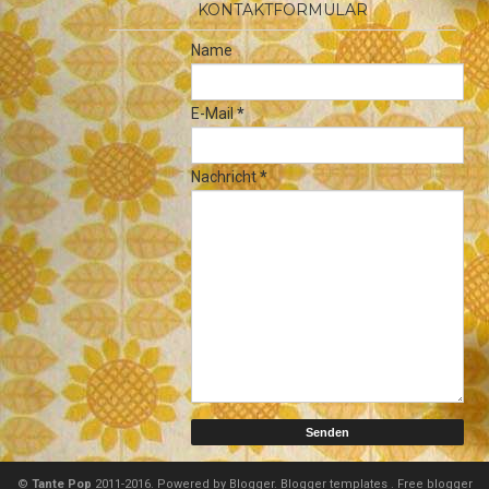
KONTAKTFORMULAR
Name
E-Mail
*
Nachricht
*
©
Tante Pop
2011-2016. Powered by
Blogger.
Blogger templates
.
Free blogger