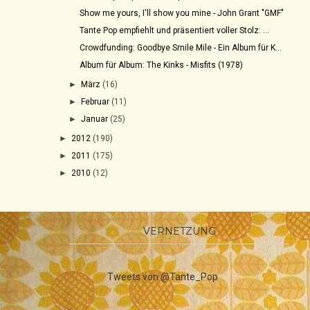
Show me yours, I'll show you mine - John Grant "GMF"
Tante Pop empfiehlt und präsentiert voller Stolz: ...
Crowdfunding: Goodbye Smile Mile - Ein Album für K...
Album für Album: The Kinks - Misfits (1978)
►
März
(16)
►
Februar
(11)
►
Januar
(25)
►
2012
(190)
►
2011
(175)
►
2010
(12)
VERNETZUNG
Tweets von @Tante_Pop