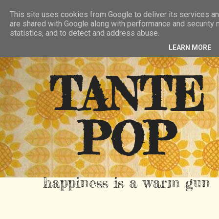
HIER
ÜBER TANTE POP
KONTAKT
This site uses cookies from Google to deliver its services an
are shared with Google along with performance and security m
RSS FEED
statistics, and to detect and address abuse.
LEARN MORE
TANTE
POP
happiness is a warm gun