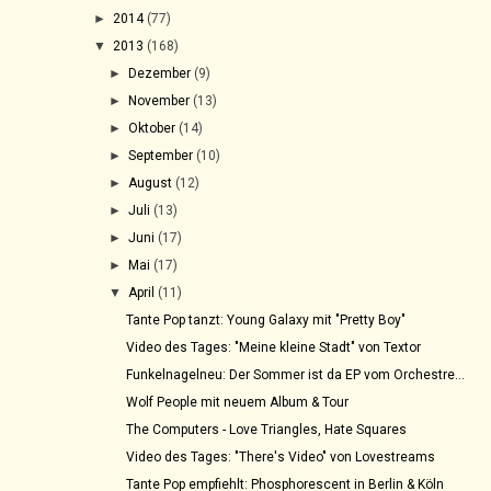
►
2014
(77)
▼
2013
(168)
►
Dezember
(9)
►
November
(13)
►
Oktober
(14)
►
September
(10)
►
August
(12)
►
Juli
(13)
►
Juni
(17)
►
Mai
(17)
▼
April
(11)
Tante Pop tanzt: Young Galaxy mit "Pretty Boy"
Video des Tages: "Meine kleine Stadt" von Textor
Funkelnagelneu: Der Sommer ist da EP vom Orchestre...
Wolf People mit neuem Album & Tour
The Computers - Love Triangles, Hate Squares
Video des Tages: "There's Video" von Lovestreams
Tante Pop empfiehlt: Phosphorescent in Berlin & Köln