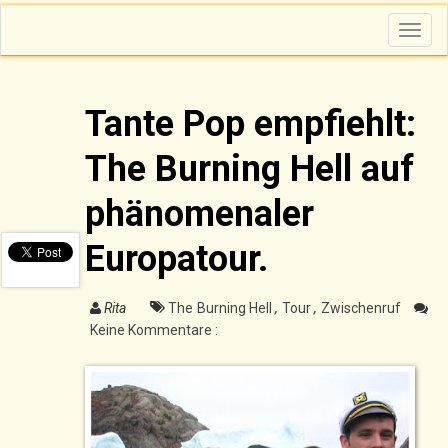
T
o
g
g
l
e
n
Tante Pop empfiehlt:
a
v
i
The Burning Hell auf
g
a
t
i
phänomenaler
o
n
Europatour.
Rita
The Burning Hell
,
Tour
,
Zwischenruf
Keine Kommentare :