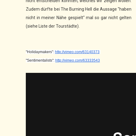
nicht entscheiden konnten, welches wir zeigen wollen.
Zudem dürfte bei The Burning Hell die Aussage "haben
nicht in meiner Nähe gespielt" mal so gar nicht gelten
(siehe Liste der Tourstädte).
"Holidaymakers":
http://vimeo.
com/63140373
"Sentimentalists":
http://
vimeo.com/63333543