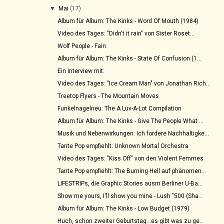
▼
Mai
(17)
Album für Album: The Kinks - Word Of Mouth (1984)
Video des Tages: "Didn't it rain" von Sister Roset...
Wolf People - Fain
Album für Album: The Kinks - State Of Confusion (1...
Ein Interview mit:
Video des Tages: "Ice Cream Man" von Jonathan Rich...
Treetop Flyers - The Mountain Moves
Funkelnagelneu: The A Luv-A-Lot Compilation
Album für Album: The Kinks - Give The People What ...
Musik und Nebenwirkungen: Ich fordere Nachhaltigke...
Tante Pop empfiehlt: Unknown Mortal Orchestra
Video des Tages: "Kiss Off" von den Violent Femmes
Tante Pop empfiehlt: The Burning Hell auf phänomen...
LIFESTRIPs, die Graphic Stories ausm Berliner U-Ba...
Show me yours, I'll show you mine - Lush "500 (Sha...
Album für Album: The Kinks - Low Budget (1979)
Huch, schon zweiter Geburtstag...es gibt was zu ge...