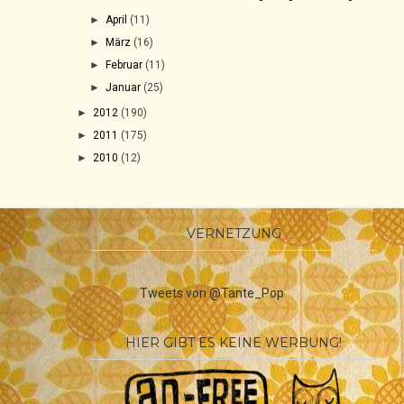
►
April
(11)
►
März
(16)
►
Februar
(11)
►
Januar
(25)
►
2012
(190)
►
2011
(175)
►
2010
(12)
VERNETZUNG
Tweets von @Tante_Pop
HIER GIBT ES KEINE WERBUNG!