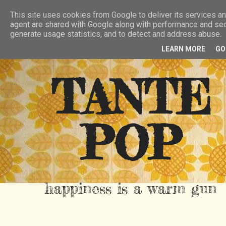
HIER
ÜBER TANTE POP
KONTAKT
This site uses cookies from Google to deliver its services and
agent are shared with Google along with performance and secu
RSS FEED
generate usage statistics, and to detect and address abuse.
LEARN MORE
GO
TANTE
POP
happiness is a warm gun