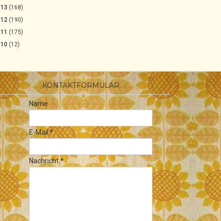
013
(168)
012
(190)
011
(175)
010
(12)
KONTAKTFORMULAR
Name
E-Mail
*
Nachricht
*