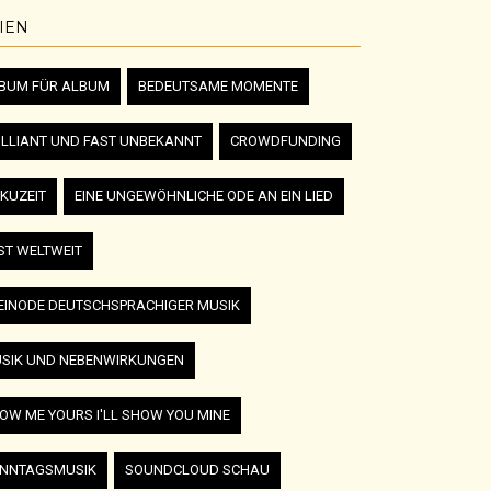
IEN
BUM FÜR ALBUM
BEDEUTSAME MOMENTE
ILLIANT UND FAST UNBEKANNT
CROWDFUNDING
KUZEIT
EINE UNGEWÖHNLICHE ODE AN EIN LIED
ST WELTWEIT
EINODE DEUTSCHSPRACHIGER MUSIK
SIK UND NEBENWIRKUNGEN
OW ME YOURS I'LL SHOW YOU MINE
NNTAGSMUSIK
SOUNDCLOUD SCHAU