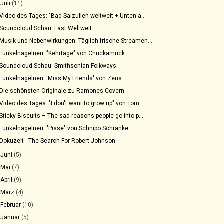
▼
Juli
(11)
Video des Tages: "Bad Salzuflen weltweit + Unten a...
Soundcloud Schau: Fast Weltweit
Musik und Nebenwirkungen: Täglich frische Streamen...
Funkelnagelneu: "Kehrtage" von Chuckamuck
Soundcloud Schau: Smithsonian Folkways
Funkelnagelneu: 'Miss My Friends' von Zeus
Die schönsten Originale zu Ramones Covern
Video des Tages: "I don't want to grow up" von Tom...
Sticky Biscuits – The sad reasons people go into p...
Funkelnagelneu: "Pisse" von Schnipo Schranke
Dokuzeit - The Search For Robert Johnson
►
Juni
(5)
►
Mai
(7)
►
April
(9)
►
März
(4)
►
Februar
(10)
►
Januar
(5)