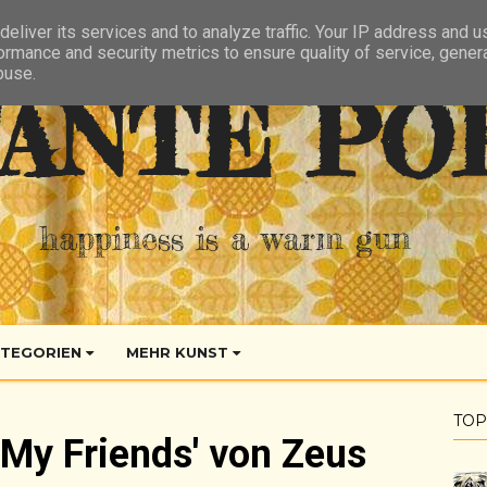
eliver its services and to analyze traffic. Your IP address and 
ormance and security metrics to ensure quality of service, gene
buse.
ANTE PO
happiness is a warm gun
TEGORIEN
MEHR KUNST
TOP
 My Friends' von Zeus