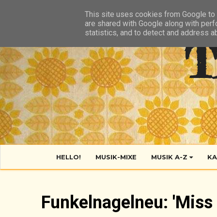
HIER
ÜBER TANTE POP
KONTAKT
RSS FEED
This site uses cookies from Google to d
are shared with Google along with perf
statistics, and to detect and address a
T
HELLO!
MUSIK-MIXE
MUSIK A-Z
KA
Funkelnagelneu: 'Miss