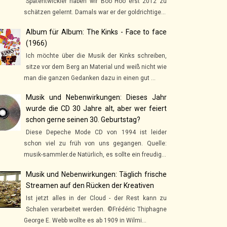
Spätentwickler haben wir Boo Hoo erst 2012 zu
schätzen gelernt. Damals war er der goldrichtige...
Album für Album: The Kinks - Face to face
(1966)
Ich möchte über die Musik der Kinks schreiben,
sitze vor dem Berg an Material und weiß nicht wie
man die ganzen Gedanken dazu in einen gut ...
Musik und Nebenwirkungen: Dieses Jahr
wurde die CD 30 Jahre alt, aber wer feiert
schon gerne seinen 30. Geburtstag?
Diese Depeche Mode CD von 1994 ist leider
schon viel zu früh von uns gegangen. Quelle:
musik-sammler.de Natürlich, es sollte ein freudig...
Musik und Nebenwirkungen: Täglich frische
Streamen auf den Rücken der Kreativen
Ist jetzt alles in der Cloud - der Rest kann zu
Schalen verarbeitet werden. ©Frédéric Thiphagne
George E. Webb wollte es ab 1909 in Wilmi...