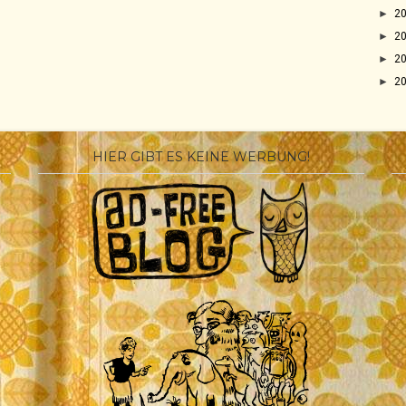
►
2
►
2
►
2
►
2
HIER GIBT ES KEINE WERBUNG!