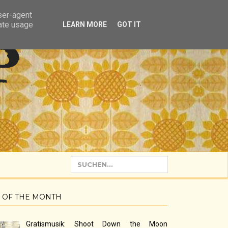
user-agent
rate usage
LEARN MORE
GOT IT
P
 OF THE MONTH
Gratismusik: Shoot Down the Moon