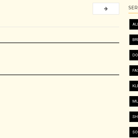
SER
AL
BR
DO
FA
KL
MU
SH
SO