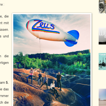
e :
e, die
ht mit
ssen.
s und
n die
rtigen
s am
5.
ie das
immer
ch die