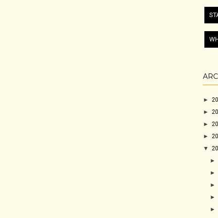
ST
WH
ARC
►
2
►
2
►
2
►
2
▼
2