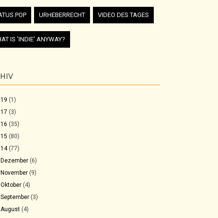
ATUS POP
URHEBERRECHT
VIDEO DES TAGES
AT IS 'INDIE' ANYWAY?
HIV
019
(1)
017
(3)
016
(35)
015
(80)
014
(77)
►
Dezember
(6)
►
November
(9)
►
Oktober
(4)
►
September
(3)
►
August
(4)