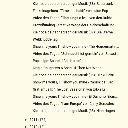
Kleinode deutschsprachiger Musik (38): Superpunk -...
Funkelnagelneu: "Time is a habit" von Luise Pop
Video des Tages: "That rings a bell" von den Rubbe...
Crowdfunding - Kreative Wege der Geldbeschaffung
Kleinode deutschsprachiger Musik (37): Die Sterne ...
Weltknuddeltag
Show me yours I'll show you mine - The Housemartin...
Video des Tages: "Sehnsucht ist gemein" von Sebast...
Papertiger Sound - "Call Home"
King's Daughters & Sons - If Then Not When
Kleinode deutschsprachiger Musik (36): ClickClickD...
Show me yours, I'll show you mine - Casiokids "Det...
Gratismusik: "The Lost Sessions" von Lykke Li
Show me yours I'll show you mine - El Guincho "Bom...
Video des Tages: "I am Europe" von Chilly Gonzales
Kleinode deutschsprachiger Musik (35): Nina Hagen ...
►
2011
(175)
►
2010
(12)