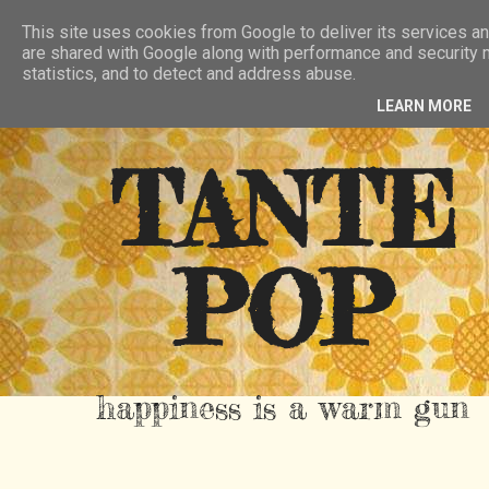
HIER
ÜBER TANTE POP
KONTAKT
This site uses cookies from Google to deliver its services an
are shared with Google along with performance and security m
RSS FEED
statistics, and to detect and address abuse.
LEARN MORE
TANTE
POP
happiness is a warm gun