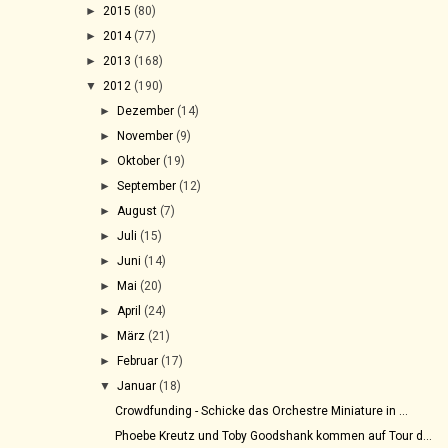
►
2015
(80)
►
2014
(77)
►
2013
(168)
▼
2012
(190)
►
Dezember
(14)
►
November
(9)
►
Oktober
(19)
►
September
(12)
►
August
(7)
►
Juli
(15)
►
Juni
(14)
►
Mai
(20)
►
April
(24)
►
März
(21)
►
Februar
(17)
▼
Januar
(18)
Crowdfunding - Schicke das Orchestre Miniature in ...
Phoebe Kreutz und Toby Goodshank kommen auf Tour d...