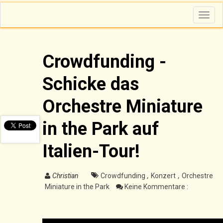
T
o
g
g
l
e
n
Crowdfunding -
a
v
i
Schicke das
g
a
t
i
Orchestre Miniature
o
n
in the Park auf
Italien-Tour!
Christian
Crowdfunding
,
Konzert
,
Orchestre
Miniature in the Park
Keine Kommentare :