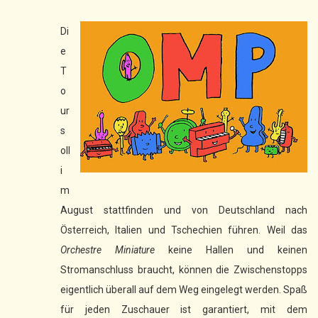
Di
e
T
o
ur
s
oll
i
m
August stattfinden und von Deutschland nach
Österreich, Italien und Tschechien führen. Weil das
Orchestre Miniature
keine Hallen und keinen
Stromanschluss braucht, können die Zwischenstopps
eigentlich überall auf dem Weg eingelegt werden. Spaß
für jeden Zuschauer ist garantiert, mit dem