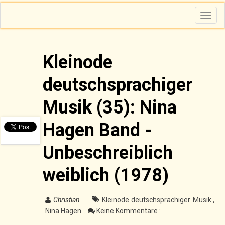
T
o
g
g
l
e
n
Kleinode
a
v
i
deutschsprachiger
g
a
t
i
Musik (35): Nina
o
n
Hagen Band -
Unbeschreiblich
weiblich (1978)
Christian
Kleinode deutschsprachiger Musik
,
Nina Hagen
Keine Kommentare :