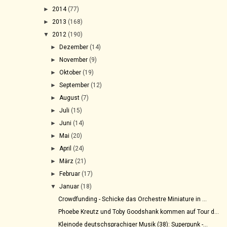
►
2014
(77)
►
2013
(168)
▼
2012
(190)
►
Dezember
(14)
►
November
(9)
►
Oktober
(19)
►
September
(12)
►
August
(7)
►
Juli
(15)
►
Juni
(14)
►
Mai
(20)
►
April
(24)
►
März
(21)
►
Februar
(17)
▼
Januar
(18)
Crowdfunding - Schicke das Orchestre Miniature in ...
Phoebe Kreutz und Toby Goodshank kommen auf Tour d...
Kleinode deutschsprachiger Musik (38): Superpunk -...