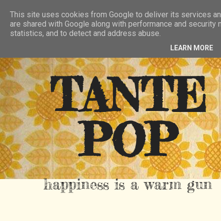
HIER
ÜBER TANTE POP
KONTAKT
This site uses cookies from Google to deliver its services an
are shared with Google along with performance and security m
RSS FEED
statistics, and to detect and address abuse.
LEARN MORE
TANTE
POP
happiness is a warm gun