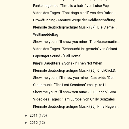
Funkelnagelneu: "Time is a habit" von Luise Pop
Video des Tages: "That rings a bell" von den Rubbe...
Crowdfunding - Kreative Wege der Geldbeschaffung
Kleinode deutschsprachiger Musik (37): Die Sterne ...
Weltknuddeltag
Show me yours I'll show you mine - The Housemartin...
Video des Tages: "Sehnsucht ist gemein" von Sebast...
Papertiger Sound - "Call Home"
King's Daughters & Sons - If Then Not When
Kleinode deutschsprachiger Musik (36): ClickClickD...
Show me yours, I'll show you mine - Casiokids "Det...
Gratismusik: "The Lost Sessions" von Lykke Li
Show me yours I'll show you mine - El Guincho "Bom...
Video des Tages: "I am Europe" von Chilly Gonzales
Kleinode deutschsprachiger Musik (35): Nina Hagen ...
►
2011
(175)
►
2010
(12)