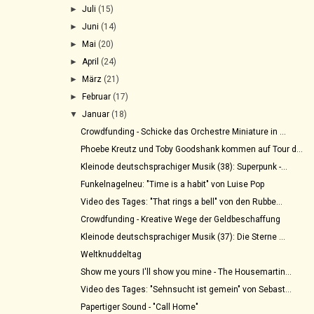
►
Juli
(15)
►
Juni
(14)
►
Mai
(20)
►
April
(24)
►
März
(21)
►
Februar
(17)
▼
Januar
(18)
Crowdfunding - Schicke das Orchestre Miniature in ...
Phoebe Kreutz und Toby Goodshank kommen auf Tour d...
Kleinode deutschsprachiger Musik (38): Superpunk -...
Funkelnagelneu: "Time is a habit" von Luise Pop
Video des Tages: "That rings a bell" von den Rubbe...
Crowdfunding - Kreative Wege der Geldbeschaffung
Kleinode deutschsprachiger Musik (37): Die Sterne ...
Weltknuddeltag
Show me yours I'll show you mine - The Housemartin...
Video des Tages: "Sehnsucht ist gemein" von Sebast...
Papertiger Sound - "Call Home"