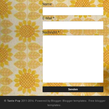
Name
E-Mail
*
Nachricht
*
©
Tante Pop
2011-2016. Powered by
Blogger.
Blogger templates
.
Free blogger
templates
.