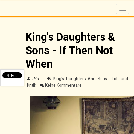
T
o
g
g
l
e
n
King's Daughters &
a
v
i
Sons - If Then Not
g
a
t
i
When
o
n
Rita
King's Daughters And Sons
,
Lob und
Kritik
Keine Kommentare :