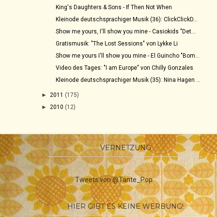
King's Daughters & Sons - If Then Not When
Kleinode deutschsprachiger Musik (36): ClickClickD...
Show me yours, I'll show you mine - Casiokids "Det...
Gratismusik: "The Lost Sessions" von Lykke Li
Show me yours I'll show you mine - El Guincho "Bom...
Video des Tages: "I am Europe" von Chilly Gonzales
Kleinode deutschsprachiger Musik (35): Nina Hagen ...
►
2011
(175)
►
2010
(12)
VERNETZUNG
Tweets von @Tante_Pop
HIER GIBT ES KEINE WERBUNG!