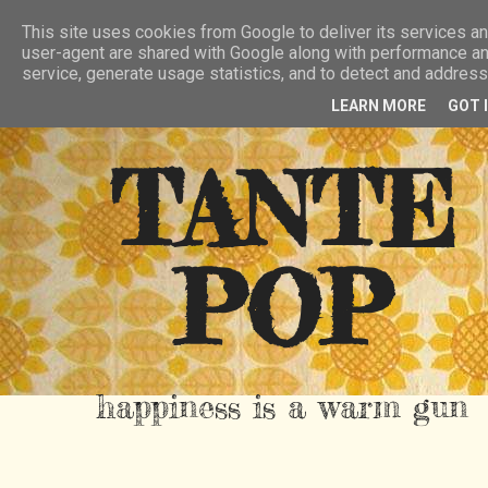
HIER
ÜBER TANTE POP
KONTAKT
This site uses cookies from Google to deliver its services and
user-agent are shared with Google along with performance and
RSS FEED
service, generate usage statistics, and to detect and addres
LEARN MORE
GOT 
TANTE
POP
happiness is a warm gun