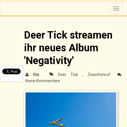
T
o
g
g
l
e
n
Deer Tick streamen
a
v
i
ihr neues Album
g
a
t
i
'Negativity'
o
n
Rita
Deer Tick
,
Zwischenruf
Keine Kommentare :