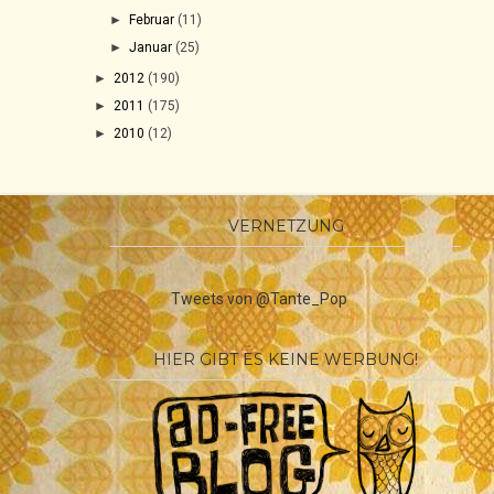
►
Februar
(11)
►
Januar
(25)
►
2012
(190)
►
2011
(175)
►
2010
(12)
VERNETZUNG
Tweets von @Tante_Pop
HIER GIBT ES KEINE WERBUNG!