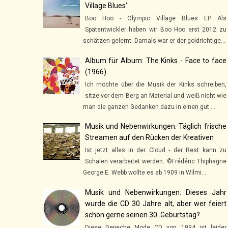
Village Blues'
Boo Hoo - Olympic Village Blues EP Als
Spätentwickler haben wir Boo Hoo erst 2012 zu
schätzen gelernt. Damals war er der goldrichtige...
Album für Album: The Kinks - Face to face
(1966)
Ich möchte über die Musik der Kinks schreiben,
sitze vor dem Berg an Material und weiß nicht wie
man die ganzen Gedanken dazu in einen gut ...
Musik und Nebenwirkungen: Täglich frische
Streamen auf den Rücken der Kreativen
Ist jetzt alles in der Cloud - der Rest kann zu
Schalen verarbeitet werden. ©Frédéric Thiphagne
George E. Webb wollte es ab 1909 in Wilmi...
Musik und Nebenwirkungen: Dieses Jahr
wurde die CD 30 Jahre alt, aber wer feiert
schon gerne seinen 30. Geburtstag?
Diese Depeche Mode CD von 1994 ist leider