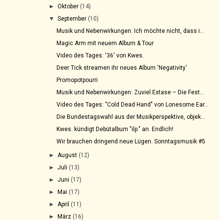
►
Oktober
(14)
▼
September
(10)
Musik und Nebenwirkungen: Ich möchte nicht, dass i...
Magic Arm mit neuem Album & Tour
Video des Tages: '36' von Kwes.
Deer Tick streamen ihr neues Album 'Negativity'
Promopotpourri
Musik und Nebenwirkungen: Zuviel Extase – Die Fest...
Video des Tages: "Cold Dead Hand" von Lonesome Ear...
Die Bundestagswahl aus der Musikperspektive, objek...
Kwes. kündigt Debütalbum "ilp." an. Endlich!
Wir brauchen dringend neue Lügen. Sonntagsmusik #5
►
August
(12)
►
Juli
(13)
►
Juni
(17)
►
Mai
(17)
►
April
(11)
►
März
(16)