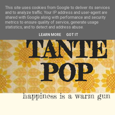
HIER
ÜBER TANTE POP
KONTAKT
This site uses cookies from Google to deliver its services
and to analyze traffic. Your IP address and user-agent are
RSS FEED
shared with Google along with performance and security
metrics to ensure quality of service, generate usage
statistics, and to detect and address abuse.
LEARN MORE
GOT IT
TANTE
POP
happiness is a warm gun