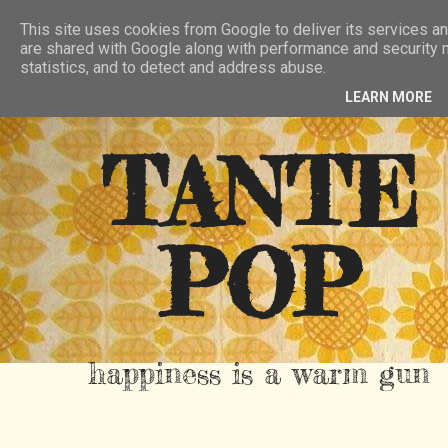
HIER
ÜBER TANTE POP
KONTAKT
This site uses cookies from Google to deliver its services an
are shared with Google along with performance and security m
RSS FEED
statistics, and to detect and address abuse.
LEARN MORE
TANTE
POP
happiness is a warm gun