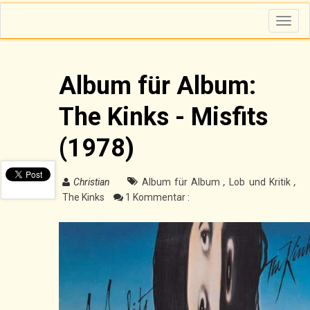
T
o
g
g
l
e
n
Album für Album:
a
v
i
The Kinks - Misfits
g
a
t
i
(1978)
o
n
Christian
Album für Album
,
Lob und Kritik
,
The Kinks
1 Kommentar :