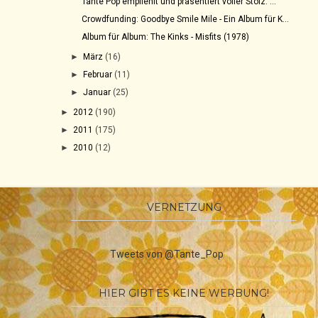
Tante Pop empfiehlt und präsentiert voller Stolz: ...
Crowdfunding: Goodbye Smile Mile - Ein Album für K...
Album für Album: The Kinks - Misfits (1978)
►
März
(16)
►
Februar
(11)
►
Januar
(25)
►
2012
(190)
►
2011
(175)
►
2010
(12)
VERNETZUNG
Tweets von @Tante_Pop
HIER GIBT ES KEINE WERBUNG!