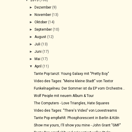
►
Dezember
(9)
►
November
(13)
►
Oktober
(14)
►
September
(10)
►
August
(12)
►
Juli
(13)
►
Juni
(17)
►
Mai
(17)
▼
April
(11)
Tante Pop tanzt: Young Galaxy mit "Pretty Boy"
Video des Tages: "Meine kleine Stadt" von Textor
Funkelnagelneu: Der Sommer ist da EP vom Orchestre...
Wolf People mit neuem Album & Tour
The Computers - Love Triangles, Hate Squares
Video des Tages: "There's Video" von Lovestreams
Tante Pop empfiehlt: Phosphorescent in Berlin & Köln
Show me yours, I'll show you mine - John Grant "GMF"