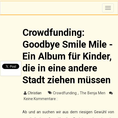
T
o
g
g
l
e
n
Crowdfunding:
a
v
i
Goodbye Smile Mile -
g
a
t
i
Ein Album für Kinder,
o
n
die in eine andere
Stadt ziehen müssen
Christian
Crowdfunding
,
The Benja Men
Keine Kommentare :
Ab und an suchen wir aus dem riesigen Gewühl von