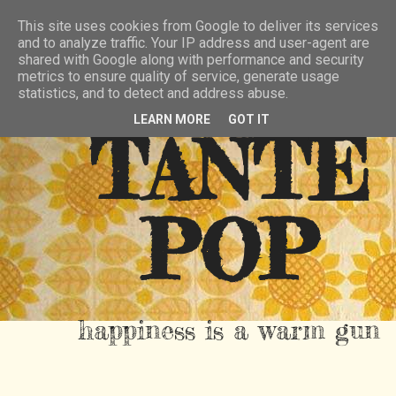
HIER
ÜBER TANTE POP
KONTAKT
This site uses cookies from Google to deliver its services
and to analyze traffic. Your IP address and user-agent are
RSS FEED
shared with Google along with performance and security
metrics to ensure quality of service, generate usage
statistics, and to detect and address abuse.
LEARN MORE
GOT IT
TANTE
POP
happiness is a warm gun