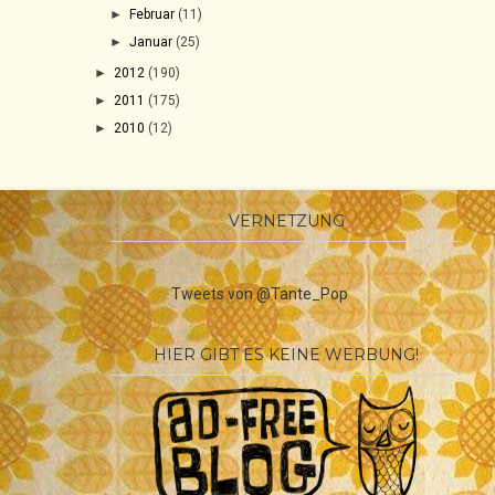
►
Februar
(11)
►
Januar
(25)
►
2012
(190)
►
2011
(175)
►
2010
(12)
VERNETZUNG
Tweets von @Tante_Pop
HIER GIBT ES KEINE WERBUNG!