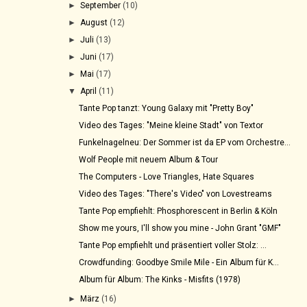
►
September
(10)
►
August
(12)
►
Juli
(13)
►
Juni
(17)
►
Mai
(17)
▼
April
(11)
Tante Pop tanzt: Young Galaxy mit "Pretty Boy"
Video des Tages: "Meine kleine Stadt" von Textor
Funkelnagelneu: Der Sommer ist da EP vom Orchestre...
Wolf People mit neuem Album & Tour
The Computers - Love Triangles, Hate Squares
Video des Tages: "There's Video" von Lovestreams
Tante Pop empfiehlt: Phosphorescent in Berlin & Köln
Show me yours, I'll show you mine - John Grant "GMF"
Tante Pop empfiehlt und präsentiert voller Stolz: ...
Crowdfunding: Goodbye Smile Mile - Ein Album für K...
Album für Album: The Kinks - Misfits (1978)
►
März
(16)