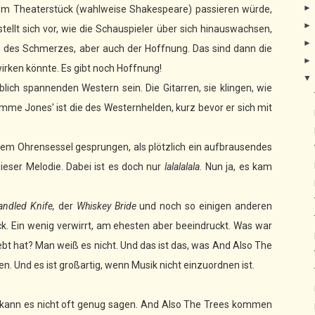
nem Theaterstück (wahlweise Shakespeare) passieren würde,
ellt sich vor, wie die Schauspieler über sich hinauswachsen,
 des Schmerzes, aber auch der Hoffnung. Das sind dann die
wirken könnte. Es gibt noch Hoffnung!
ich spannenden Western sein. Die Gitarren, sie klingen, wie
mme Jones' ist die des Westernhelden, kurz bevor er sich mit
inem Ohrensessel gesprungen, als plötzlich ein aufbrausendes
dieser Melodie. Dabei ist es doch nur
lalalalala.
Nun ja, es kam
andled Knife,
der
Whiskey Bride
und noch so einigen anderen
k. Ein wenig verwirrt, am ehesten aber beeindruckt. Was war
bt hat? Man weiß es nicht. Und das ist das, was And Also The
n. Und es ist großartig, wenn Musik nicht einzuordnen ist.
 kann es nicht oft genug sagen. And Also The Trees kommen