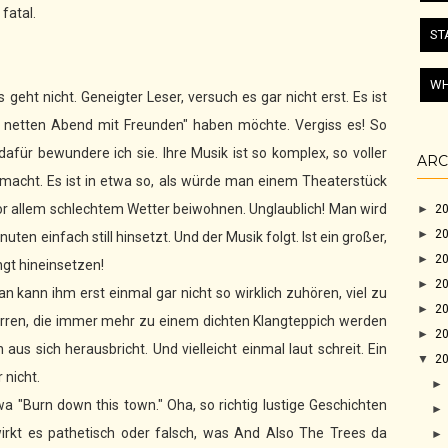
fatal.
ST
WH
eht nicht. Geneigter Leser, versuch es gar nicht erst. Es ist
n netten Abend mit Freunden" haben möchte. Vergiss es! So
afür bewundere ich sie. Ihre Musik ist so komplex, so voller
ARC
macht. Es ist in etwa so, als würde man einem Theaterstück
 vor allem schlechtem Wetter beiwohnen. Unglaublich! Man wird
►
2
►
2
n einfach still hinsetzt. Und der Musik folgt. Ist ein großer,
►
2
ngt hineinsetzen!
►
2
n kann ihm erst einmal gar nicht so wirklich zuhören, viel zu
►
2
tarren, die immer mehr zu einem dichten Klangteppich werden
►
2
s sich herausbricht. Und vielleicht einmal laut schreit. Ein
▼
2
 nicht.
wa "Burn down this town." Oha, so richtig lustige Geschichten
 wirkt es pathetisch oder falsch, was And Also The Trees da