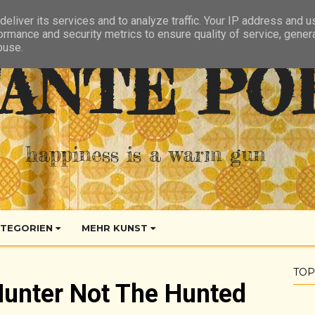
eliver its services and to analyze traffic. Your IP address and 
ormance and security metrics to ensure quality of service, gene
buse.
ANTE PO
happiness is a warm gun
TEGORIEN
MEHR KUNST
TOP
Hunter Not The Hunted