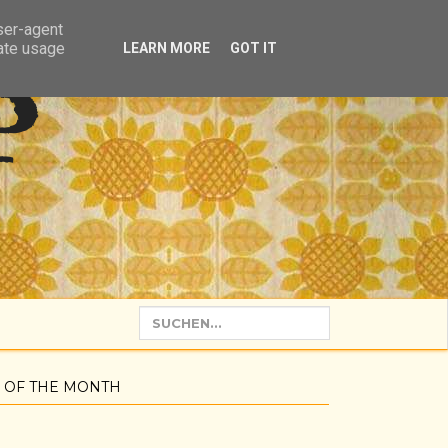
user-agent
rate usage
LEARN MORE
GOT IT
P
 OF THE MONTH