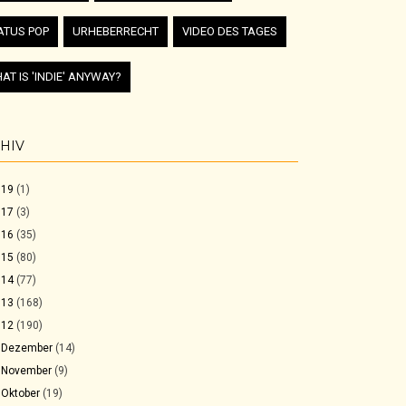
ATUS POP
URHEBERRECHT
VIDEO DES TAGES
AT IS 'INDIE' ANYWAY?
HIV
019
(1)
017
(3)
016
(35)
015
(80)
014
(77)
013
(168)
012
(190)
►
Dezember
(14)
►
November
(9)
►
Oktober
(19)