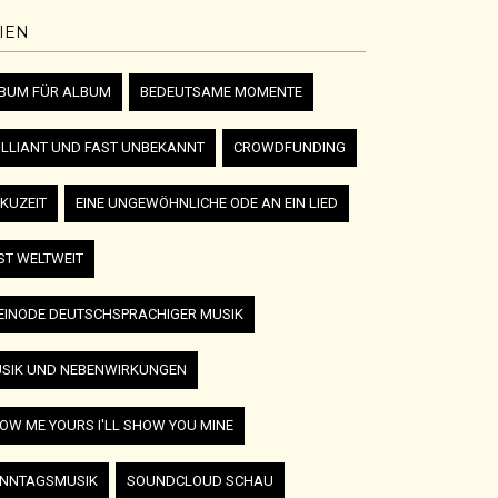
IEN
BUM FÜR ALBUM
BEDEUTSAME MOMENTE
ILLIANT UND FAST UNBEKANNT
CROWDFUNDING
KUZEIT
EINE UNGEWÖHNLICHE ODE AN EIN LIED
ST WELTWEIT
EINODE DEUTSCHSPRACHIGER MUSIK
SIK UND NEBENWIRKUNGEN
OW ME YOURS I'LL SHOW YOU MINE
NNTAGSMUSIK
SOUNDCLOUD SCHAU