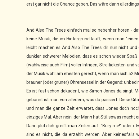
erst gar nicht die Chance geben. Das wäre dann allerdings 
And Also The Trees einfach mal so nebenher hören - das g
keine Musik, die im Hintergrund läuft, wenn man "eine
leicht machen es And Also The Trees dir nun nicht und d
dunkler, schwerer Melodien, dass es schon wieder Spaß 
(wahlweise auch Film) voller Intrigen, Streitigkeiten und
der Musik wohl am ehesten gerecht, wenn man sich 52 Minute
brauner (oder grüner) Ohrensessel in der Gegend: unbedi
Es ist fast schon dekadent, wie Simon Jones da singt. Ma
gebannt ist man von alledem, was da passiert. Diese Gi
und man die ganze Zeit erwartet, dass Jones doch noch au
einziges Mal. Aber nein, der Mann hat Stil, sowas macht er
Dann plötzlich greift man Zeilen auf. "Bury me!" oder et
sind es nicht, die da erzählt werden. Aber keinesfalls