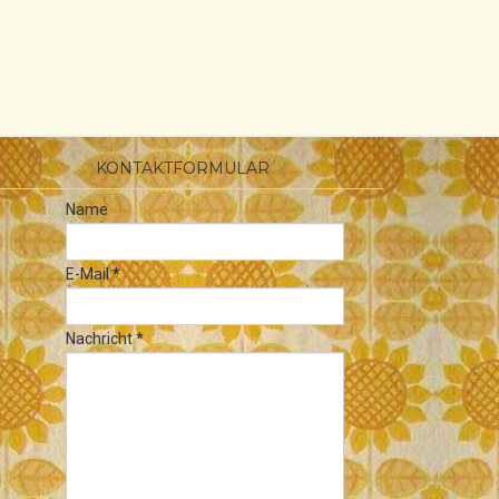
KONTAKTFORMULAR
Name
E-Mail
*
Nachricht
*