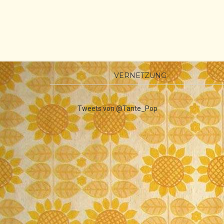
VERNETZUNG
Tweets von @Tante_Pop