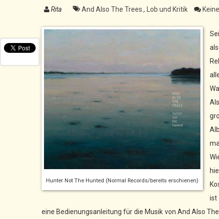
Rita
And Also The Trees
,
Lob und Kritik
Kein
Se
al
Re
all
Wa
Al
gr
Al
ma
Wi
hi
Hunter Not The Hunted (Normal Records/bereits erschienen)
Ko
is
eine Bedienungsanleitung für die Musik von And Also The