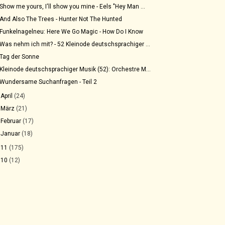
Show me yours, I'll show you mine - Eels "Hey Man ...
And Also The Trees - Hunter Not The Hunted
Funkelnagelneu: Here We Go Magic - How Do I Know
Was nehm ich mit? - 52 Kleinode deutschsprachiger ...
Tag der Sonne
Kleinode deutschsprachiger Musik (52): Orchestre M...
Wundersame Suchanfragen - Teil 2
►
April
(24)
►
März
(21)
►
Februar
(17)
►
Januar
(18)
011
(175)
010
(12)