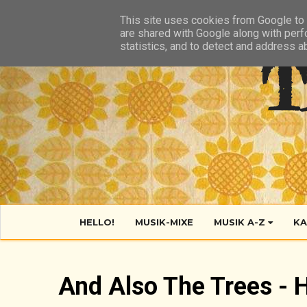
HIER
ÜBER TANTE POP
KONTAKT
RSS FEED
This site uses cookies from Google to d
are shared with Google along with perf
statistics, and to detect and address a
T
HELLO!
MUSIK-MIXE
MUSIK A-Z
KA
And Also The Trees - 