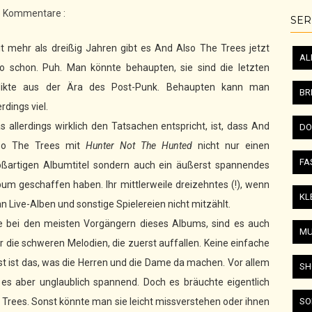
e Kommentare :
SER
it mehr als dreißig Jahren gibt es And Also The Trees jetzt
AL
so schon. Puh. Man könnte behaupten, sie sind die letzten
likte aus der Ära des Post-Punk. Behaupten kann man
BR
erdings viel.
s allerdings wirklich den Tatsachen entspricht, ist, dass And
DO
so The Trees mit
Hunter Not The Hunted
nicht nur einen
FA
oßartigen Albumtitel sondern auch ein äußerst spannendes
bum geschaffen haben. Ihr mittlerweile dreizehntes (!), wenn
KL
n Live-Alben und sonstige Spielereien nicht mitzählt.
e bei den meisten Vorgängern dieses Albums, sind es auch
MU
er die schweren Melodien, die zuerst auffallen. Keine einfache
st ist das, was die Herren und die Dame da machen. Vor allem
SH
t es aber unglaublich spannend. Doch es bräuchte eigentlich
 Trees. Sonst könnte man sie leicht missverstehen oder ihnen
SO