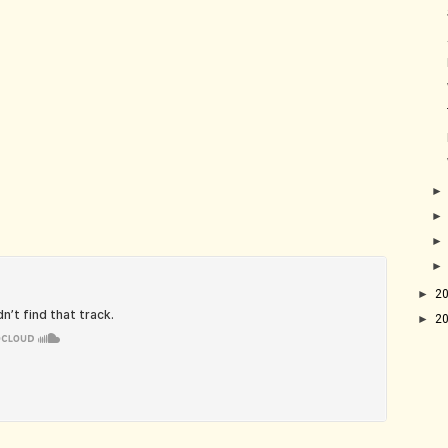
►
2
►
2