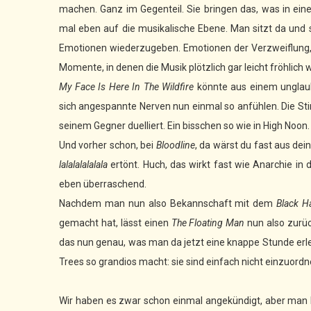
machen. Ganz im Gegenteil. Sie bringen das, was in ei
mal eben auf die musikalische Ebene. Man sitzt da und st
Emotionen wiederzugeben. Emotionen der Verzweiflung,
Momente, in denen die Musik plötzlich gar leicht fröhlich 
My Face Is Here In The Wildfire
könnte aus einem unglaubl
sich angespannte Nerven nun einmal so anfühlen. Die Sti
seinem Gegner duelliert. Ein bisschen so wie in High Noon.
Und vorher schon, bei
Bloodline
, da wärst du fast aus de
lalalalalalala
ertönt. Huch, das wirkt fast wie Anarchie in 
eben überraschend.
Nachdem man nun also Bekannschaft mit dem
Black H
gemacht hat, lässt einen
The Floating Man
nun also zurüc
das nun genau, was man da jetzt eine knappe Stunde erle
Trees so grandios macht: sie sind einfach nicht einzuordne
Wir haben es zwar schon einmal angekündigt, aber man