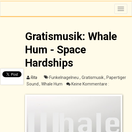
T
o
g
g
l
e
n
Gratismusik: Whale
a
v
i
Hum - Space
g
a
t
i
Hardships
o
n
Rita
Funkelnagelneu
,
Gratismusik
,
Papertiger
Sound
,
Whale Hum
Keine Kommentare :