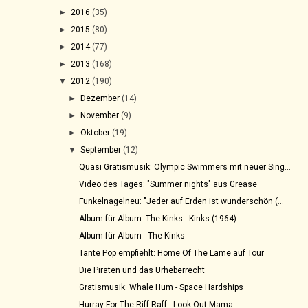
►
2016
(35)
►
2015
(80)
►
2014
(77)
►
2013
(168)
▼
2012
(190)
►
Dezember
(14)
►
November
(9)
►
Oktober
(19)
▼
September
(12)
Quasi Gratismusik: Olympic Swimmers mit neuer Sing...
Video des Tages: "Summer nights" aus Grease
Funkelnagelneu: "Jeder auf Erden ist wunderschön (...
Album für Album: The Kinks - Kinks (1964)
Album für Album - The Kinks
Tante Pop empfiehlt: Home Of The Lame auf Tour
Die Piraten und das Urheberrecht
Gratismusik: Whale Hum - Space Hardships
Hurray For The Riff Raff - Look Out Mama