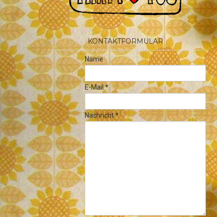
KONTAKTFORMULAR
Name
E-Mail
*
Nachricht
*