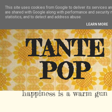
HIER
ÜBER TANTE POP
KONTAKT
This site uses cookies from Google to deliver its services an
are shared with Google along with performance and security m
RSS FEED
statistics, and to detect and address abuse.
LEARN MORE
TANTE
POP
happiness is a warm gun