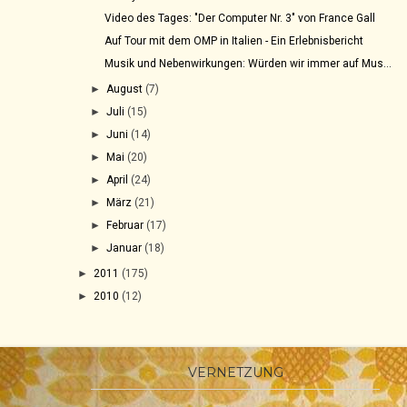
Video des Tages: "Der Computer Nr. 3" von France Gall
Auf Tour mit dem OMP in Italien - Ein Erlebnisbericht
Musik und Nebenwirkungen: Würden wir immer auf Mus...
►
August
(7)
►
Juli
(15)
►
Juni
(14)
►
Mai
(20)
►
April
(24)
►
März
(21)
►
Februar
(17)
►
Januar
(18)
►
2011
(175)
►
2010
(12)
VERNETZUNG