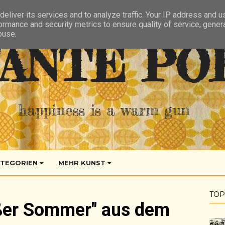
eliver its services and to analyze traffic. Your IP address and 
ormance and security metrics to ensure quality of service, gene
buse.
ANTE PO
happiness is a warm gun
TEGORIEN
MEHR KUNST
TOP
ißer Sommer" aus dem