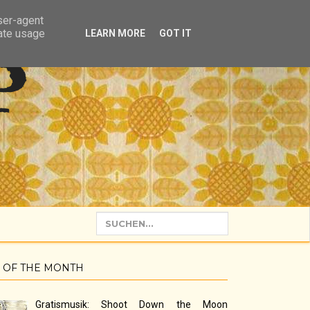
user-agent
rate usage
LEARN MORE
GOT IT
P
 OF THE MONTH
Gratismusik: Shoot Down the Moon