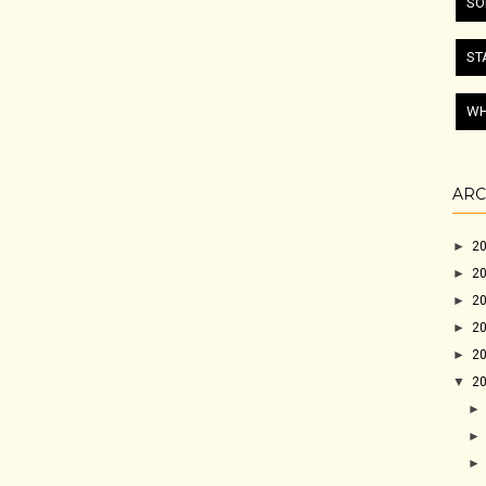
SO
ST
WH
ARC
►
2
►
2
►
2
►
2
►
2
▼
2