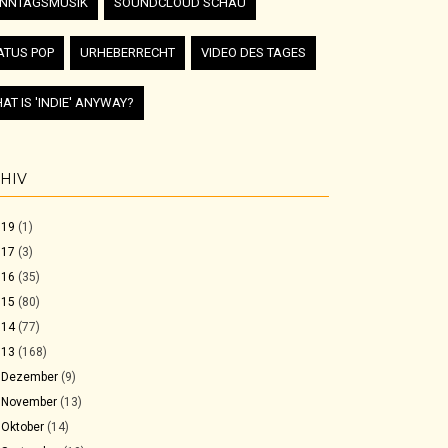
NNTAGSMUSIK
SOUNDCLOUD SCHAU
ATUS POP
URHEBERRECHT
VIDEO DES TAGES
AT IS 'INDIE' ANYWAY?
HIV
019
(1)
017
(3)
016
(35)
015
(80)
014
(77)
013
(168)
►
Dezember
(9)
►
November
(13)
►
Oktober
(14)