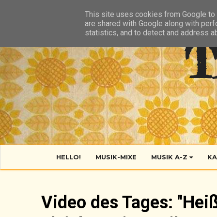
HIER
ÜBER TANTE POP
KONTAKT
RSS FEED
This site uses cookies from Google to d
are shared with Google along with perf
statistics, and to detect and address a
T
HELLO!
MUSIK-MIXE
MUSIK A-Z
KA
Video des Tages: "He