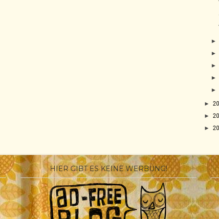
►
2
►
2
►
2
HIER GIBT ES KEINE WERBUNG!