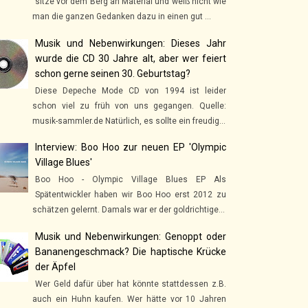
sitze vor dem Berg an Material und weiß nicht wie
man die ganzen Gedanken dazu in einen gut ...
Musik und Nebenwirkungen: Dieses Jahr
wurde die CD 30 Jahre alt, aber wer feiert
schon gerne seinen 30. Geburtstag?
Diese Depeche Mode CD von 1994 ist leider
schon viel zu früh von uns gegangen. Quelle:
musik-sammler.de Natürlich, es sollte ein freudig...
Interview: Boo Hoo zur neuen EP 'Olympic
Village Blues'
Boo Hoo - Olympic Village Blues EP Als
Spätentwickler haben wir Boo Hoo erst 2012 zu
schätzen gelernt. Damals war er der goldrichtige...
Musik und Nebenwirkungen: Genoppt oder
Bananengeschmack? Die haptische Krücke
der Äpfel
Wer Geld dafür über hat könnte stattdessen z.B.
auch ein Huhn kaufen. Wer hätte vor 10 Jahren