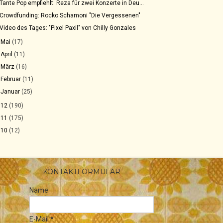
Tante Pop empfiehlt: Reza für zwei Konzerte in Deu...
Crowdfunding: Rocko Schamoni "Die Vergessenen"
Video des Tages: "Pixel Paxil" von Chilly Gonzales
►
Mai
(17)
►
April
(11)
►
März
(16)
►
Februar
(11)
►
Januar
(25)
012
(190)
011
(175)
010
(12)
KONTAKTFORMULAR
Name
E-Mail
*