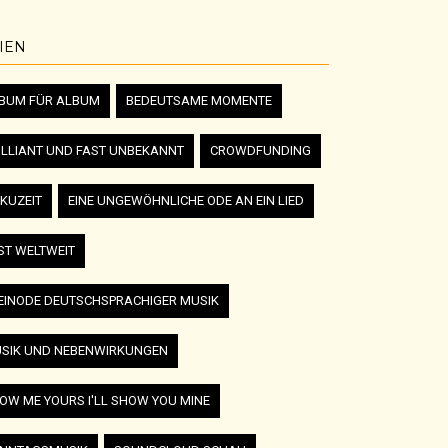
IEN
BUM FÜR ALBUM
BEDEUTSAME MOMENTE
ILLIANT UND FAST UNBEKANNT
CROWDFUNDING
KUZEIT
EINE UNGEWÖHNLICHE ODE AN EIN LIED
ST WELTWEIT
EINODE DEUTSCHSPRACHIGER MUSIK
SIK UND NEBENWIRKUNGEN
OW ME YOURS I'LL SHOW YOU MINE