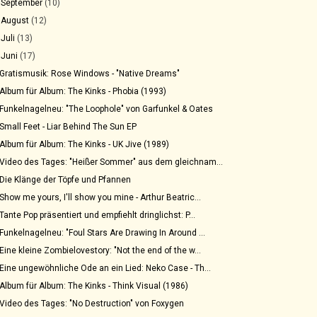
►
September
(10)
►
August
(12)
►
Juli
(13)
▼
Juni
(17)
Gratismusik: Rose Windows - "Native Dreams"
Album für Album: The Kinks - Phobia (1993)
Funkelnagelneu: "The Loophole" von Garfunkel & Oates
Small Feet - Liar Behind The Sun EP
Album für Album: The Kinks - UK Jive (1989)
Video des Tages: "Heißer Sommer" aus dem gleichnam...
Die Klänge der Töpfe und Pfannen
Show me yours, I'll show you mine - Arthur Beatric...
Tante Pop präsentiert und empfiehlt dringlichst: P...
Funkelnagelneu: "Foul Stars Are Drawing In Around ...
Eine kleine Zombielovestory: "Not the end of the w...
Eine ungewöhnliche Ode an ein Lied: Neko Case - Th...
Album für Album: The Kinks - Think Visual (1986)
Video des Tages: "No Destruction" von Foxygen