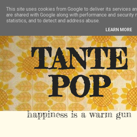
HIER
ÜBER TANTE POP
KONTAKT
This site uses cookies from Google to deliver its services an
are shared with Google along with performance and security m
RSS FEED
statistics, and to detect and address abuse.
LEARN MORE
TANTE
POP
happiness is a warm gun