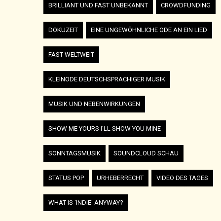
BRILLIANT UND FAST UNBEKANNT
CROWDFUNDING
DOKUZEIT
EINE UNGEWÖHNLICHE ODE AN EIN LIED
FAST WELTWEIT
KLEINODE DEUTSCHSPRACHIGER MUSIK
MUSIK UND NEBENWIRKUNGEN
SHOW ME YOURS I'LL SHOW YOU MINE
SONNTAGSMUSIK
SOUNDCLOUD SCHAU
STATUS POP
URHEBERRECHT
VIDEO DES TAGES
WHAT IS 'INDIE' ANYWAY?