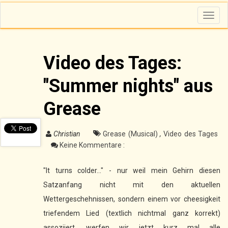
T
o
g
g
l
e
n
Video des Tages:
a
v
i
"Summer nights" aus
g
a
t
i
Grease
o
n
Christian
Grease (Musical)
,
Video des Tages
Keine Kommentare :
"It turns colder..." - nur weil mein Gehirn diesen
Satzanfang nicht mit den aktuellen
Wettergeschehnissen, sondern einem vor cheesigkeit
triefendem Lied (textlich nichtmal ganz korrekt)
assoziiert, werfen wir jetzt kurz mal alle