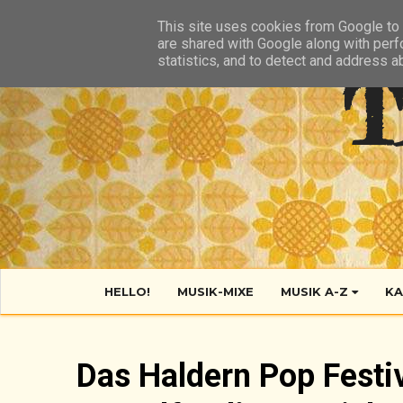
HIER
ÜBER TANTE POP
KONTAKT
RSS FEED
This site uses cookies from Google to d
are shared with Google along with perf
statistics, and to detect and address a
T
HELLO!
MUSIK-MIXE
MUSIK A-Z
KA
Das Haldern Pop Festiv