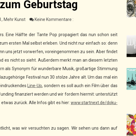
 zum Geburtstag
l
,
Mehr Kunst
Keine Kommentare :
rs. Eine Hälfte der Tante Pop propagiert das nun schon seit
 zum ersten Mal selbst erleben. Und nicht nur einfach so: denn
nn uns jetzt vorwerfen, voreingenommen zu sein. Aber findet
d es nicht so sieht. Außerdem merkt man an diesem letzten
dern als Synonym für wunderbare Musik, großartige Stimmung
zugehörige Festival nun 30 stolze Jahre alt. Um das mal ein
beeindruckendes
Line-Up
, sondern es soll auch ein Film über das
unding finanziert werden und wir fordern hiermit: unterstützt
etwas zurück. Alle Infos gibt es hier:
www.startnext.de/doku-
utlicht, was wir versuchten zu sagen. Wir sehen uns dann auf