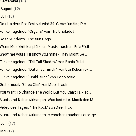
►
September
(10)
►
August
(12)
▼
Juli
(13)
Das Haldern Pop Festival wird 30: Crowdfunding-Pro...
Funkelnagelneu: "Organs" von The Uncluded
Rose Windows - The Sun Dogs
Wenn Musikkritiker plötzlich Musik machen: Eric Pfeil
Show me yours, I'll show you mine - They Might Be ...
Funkelnagelneu: "Tall Tall Shadow" von Basia Bulat...
Funkelnagelneu: "Daten sammeln" von Uta Köbernick ...
Funkelnagelneu: "Child Bride" von CocoRosie
Gratismusik: "Choo Chii" von MoonTrash
You Want To Change The World But You Can't Talk To...
Musik und Nebenwirkungen: Was bedeutet Musik den M...
Video des Tages: "The Rock" von Deer Tick
Musik und Nebenwirkungen: Menschen machen Fotos ge...
►
Juni
(17)
►
Mai
(17)