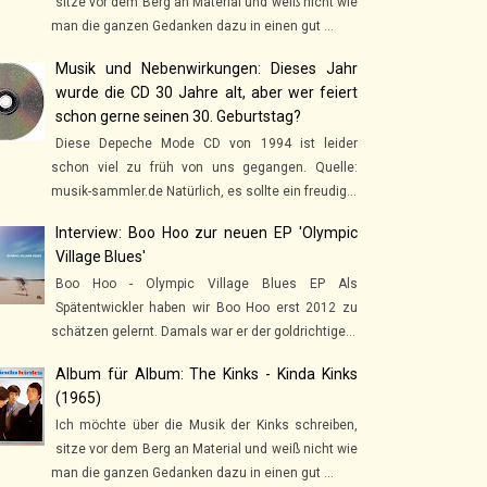
sitze vor dem Berg an Material und weiß nicht wie
man die ganzen Gedanken dazu in einen gut ...
Musik und Nebenwirkungen: Dieses Jahr
wurde die CD 30 Jahre alt, aber wer feiert
schon gerne seinen 30. Geburtstag?
Diese Depeche Mode CD von 1994 ist leider
schon viel zu früh von uns gegangen. Quelle:
musik-sammler.de Natürlich, es sollte ein freudig...
Interview: Boo Hoo zur neuen EP 'Olympic
Village Blues'
Boo Hoo - Olympic Village Blues EP Als
Spätentwickler haben wir Boo Hoo erst 2012 zu
schätzen gelernt. Damals war er der goldrichtige...
Album für Album: The Kinks - Kinda Kinks
(1965)
Ich möchte über die Musik der Kinks schreiben,
sitze vor dem Berg an Material und weiß nicht wie
man die ganzen Gedanken dazu in einen gut ...