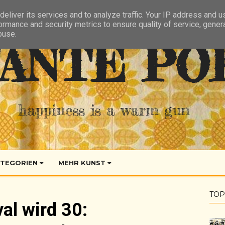
eliver its services and to analyze traffic. Your IP address and 
ormance and security metrics to ensure quality of service, gene
buse.
ANTE PO
happiness is a warm gun
TEGORIEN
MEHR KUNST
TOP
al wird 30: