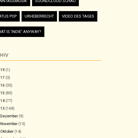
NNTAGSMUSIK
SOUNDCLOUD SCHAU
ATUS POP
URHEBERRECHT
VIDEO DES TAGES
AT IS 'INDIE' ANYWAY?
HIV
019
(1)
017
(3)
016
(35)
015
(80)
014
(77)
013
(168)
►
Dezember
(9)
►
November
(13)
►
Oktober
(14)