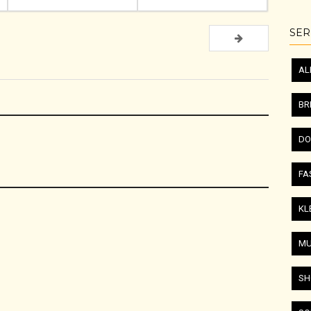
SER
AL
BR
DO
FA
KL
MU
SH