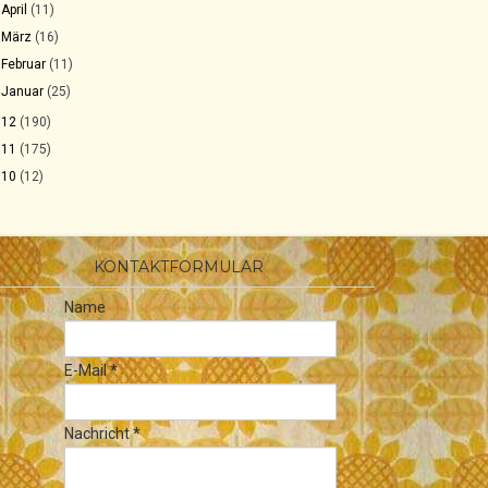
►
April
(11)
►
März
(16)
►
Februar
(11)
►
Januar
(25)
012
(190)
011
(175)
010
(12)
KONTAKTFORMULAR
Name
E-Mail
*
Nachricht
*