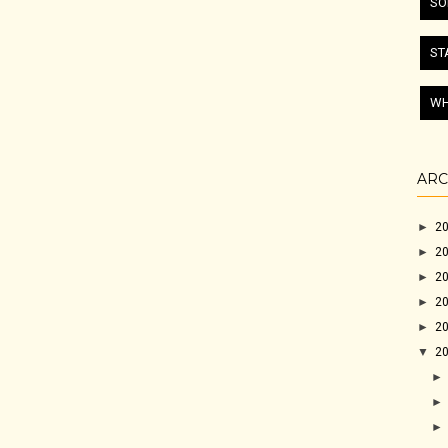
SO
ST
WH
ARC
►
2
►
2
►
2
►
2
►
2
▼
2