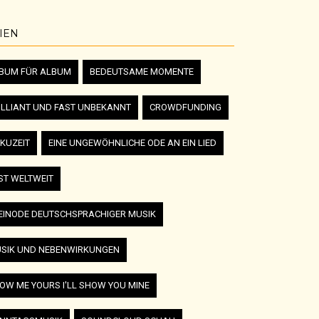
IEN
BUM FÜR ALBUM
BEDEUTSAME MOMENTE
ILLIANT UND FAST UNBEKANNT
CROWDFUNDING
KUZEIT
EINE UNGEWÖHNLICHE ODE AN EIN LIED
ST WELTWEIT
EINODE DEUTSCHSPRACHIGER MUSIK
SIK UND NEBENWIRKUNGEN
OW ME YOURS I'LL SHOW YOU MINE