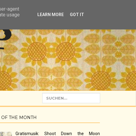
user-agent
rate usage
LEARN MORE
GOT IT
P
 OF THE MONTH
Gratismusik: Shoot Down the Moon