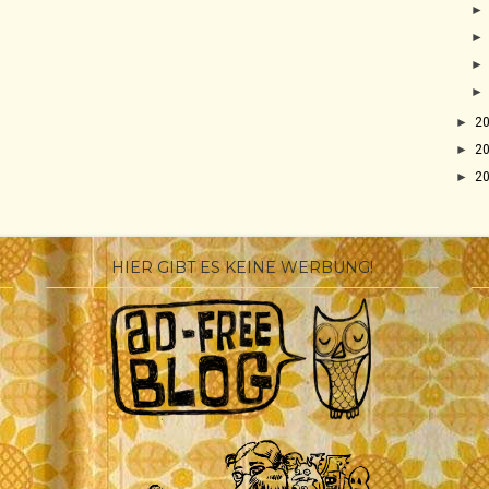
►
2
►
2
►
2
HIER GIBT ES KEINE WERBUNG!