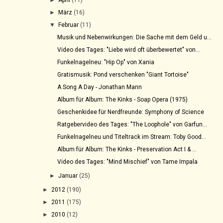
►
März
(16)
▼
Februar
(11)
Musik und Nebenwirkungen: Die Sache mit dem Geld u...
Video des Tages: "Liebe wird oft überbewertet" von...
Funkelnagelneu: "Hip Op" von Xania
Gratismusik: Pond verschenken "Giant Tortoise"
A Song A Day - Jonathan Mann
Album für Album: The Kinks - Soap Opera (1975)
Geschenkidee für Nerdfreunde: Symphony of Science
Ratgebervideo des Tages: "The Loophole" von Garfun...
Funkelnagelneu und Titeltrack im Stream: Toby Good...
Album für Album: The Kinks - Preservation Act I & ...
Video des Tages: "Mind Mischief" von Tame Impala
►
Januar
(25)
►
2012
(190)
►
2011
(175)
►
2010
(12)