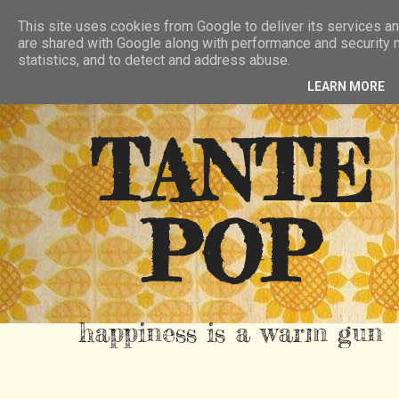
HIER
ÜBER TANTE POP
KONTAKT
This site uses cookies from Google to deliver its services an
are shared with Google along with performance and security m
RSS FEED
statistics, and to detect and address abuse.
LEARN MORE
TANTE
POP
happiness is a warm gun