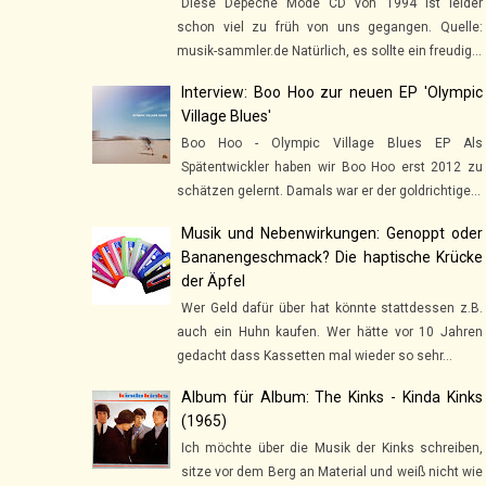
Diese Depeche Mode CD von 1994 ist leider
schon viel zu früh von uns gegangen. Quelle:
musik-sammler.de Natürlich, es sollte ein freudig...
Interview: Boo Hoo zur neuen EP 'Olympic
Village Blues'
Boo Hoo - Olympic Village Blues EP Als
Spätentwickler haben wir Boo Hoo erst 2012 zu
schätzen gelernt. Damals war er der goldrichtige...
Musik und Nebenwirkungen: Genoppt oder
Bananengeschmack? Die haptische Krücke
der Äpfel
Wer Geld dafür über hat könnte stattdessen z.B.
auch ein Huhn kaufen. Wer hätte vor 10 Jahren
gedacht dass Kassetten mal wieder so sehr...
Album für Album: The Kinks - Kinda Kinks
(1965)
Ich möchte über die Musik der Kinks schreiben,
sitze vor dem Berg an Material und weiß nicht wie