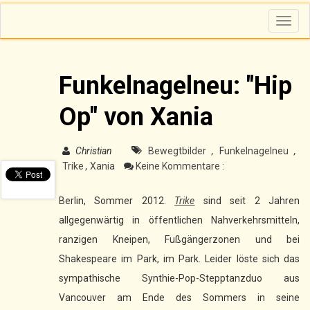
T
o
g
g
l
e
n
Funkelnagelneu: "Hip
a
v
i
Op" von Xania
g
a
t
i
o
Christian
Bewegtbilder
,
Funkelnagelneu
,
n
Trike
,
Xania
Keine Kommentare :
Berlin, Sommer 2012.
Trike
sind seit 2 Jahren
allgegenwärtig in öffentlichen Nahverkehrsmitteln,
ranzigen Kneipen, Fußgängerzonen und bei
Shakespeare im Park, im Park. Leider löste sich das
sympathische Synthie-Pop-Stepptanzduo aus
Vancouver am Ende des Sommers in seine