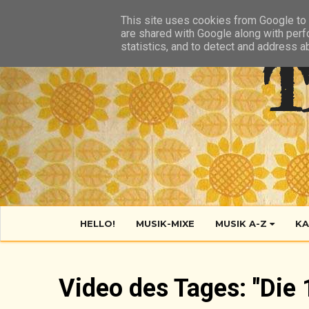
HIER
ÜBER TANTE POP
KONTAKT
RSS FEED
This site uses cookies from Google to d
are shared with Google along with perf
statistics, and to detect and address a
T
HELLO!
MUSIK-MIXE
MUSIK A-Z
KA
Video des Tages: "Die