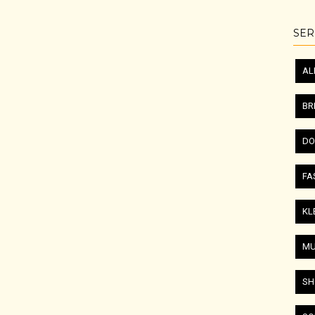
SER
AL
BR
DO
FA
KL
MU
SH