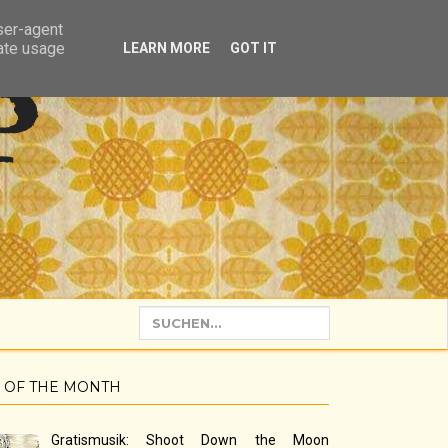
user-agent
rate usage
LEARN MORE
GOT IT
P
 OF THE MONTH
Gratismusik: Shoot Down the Moon