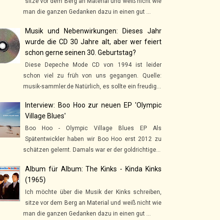
sitze vor dem Berg an Material und weiß nicht wie
man die ganzen Gedanken dazu in einen gut ...
Musik und Nebenwirkungen: Dieses Jahr
wurde die CD 30 Jahre alt, aber wer feiert
schon gerne seinen 30. Geburtstag?
Diese Depeche Mode CD von 1994 ist leider
schon viel zu früh von uns gegangen. Quelle:
musik-sammler.de Natürlich, es sollte ein freudig...
Interview: Boo Hoo zur neuen EP 'Olympic
Village Blues'
Boo Hoo - Olympic Village Blues EP Als
Spätentwickler haben wir Boo Hoo erst 2012 zu
schätzen gelernt. Damals war er der goldrichtige...
Album für Album: The Kinks - Kinda Kinks
(1965)
Ich möchte über die Musik der Kinks schreiben,
sitze vor dem Berg an Material und weiß nicht wie
man die ganzen Gedanken dazu in einen gut ...