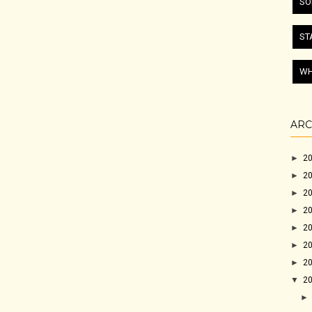
SO
ST
WH
ARC
►
2
►
2
►
2
►
2
►
2
►
2
►
2
▼
2