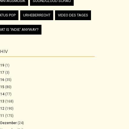
NNTAGSMUSIK
SOUNDCLOUD SCHAU
ATUS POP
URHEBERRECHT
VIDEO DES TAGES
AT IS 'INDIE' ANYWAY?
HIV
019
(1)
017
(3)
016
(35)
015
(80)
014
(77)
013
(168)
012
(190)
011
(175)
►
Dezember
(24)