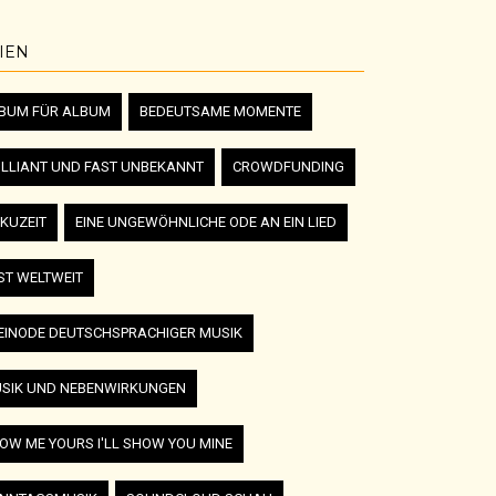
IEN
BUM FÜR ALBUM
BEDEUTSAME MOMENTE
ILLIANT UND FAST UNBEKANNT
CROWDFUNDING
KUZEIT
EINE UNGEWÖHNLICHE ODE AN EIN LIED
ST WELTWEIT
EINODE DEUTSCHSPRACHIGER MUSIK
SIK UND NEBENWIRKUNGEN
OW ME YOURS I'LL SHOW YOU MINE