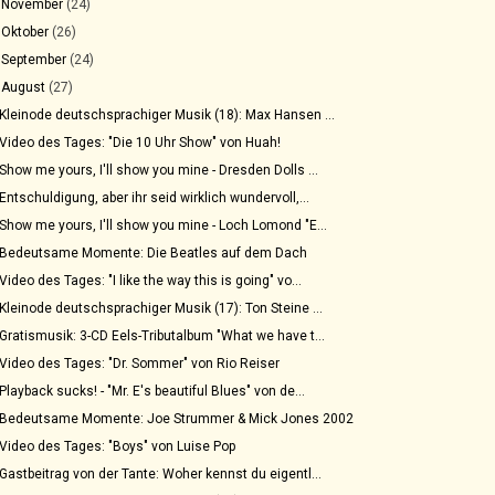
►
November
(24)
►
Oktober
(26)
►
September
(24)
▼
August
(27)
Kleinode deutschsprachiger Musik (18): Max Hansen ...
Video des Tages: "Die 10 Uhr Show" von Huah!
Show me yours, I'll show you mine - Dresden Dolls ...
Entschuldigung, aber ihr seid wirklich wundervoll,...
Show me yours, I'll show you mine - Loch Lomond "E...
Bedeutsame Momente: Die Beatles auf dem Dach
Video des Tages: "I like the way this is going" vo...
Kleinode deutschsprachiger Musik (17): Ton Steine ...
Gratismusik: 3-CD Eels-Tributalbum "What we have t...
Video des Tages: "Dr. Sommer" von Rio Reiser
Playback sucks! - "Mr. E's beautiful Blues" von de...
Bedeutsame Momente: Joe Strummer & Mick Jones 2002
Video des Tages: "Boys" von Luise Pop
Gastbeitrag von der Tante: Woher kennst du eigentl...