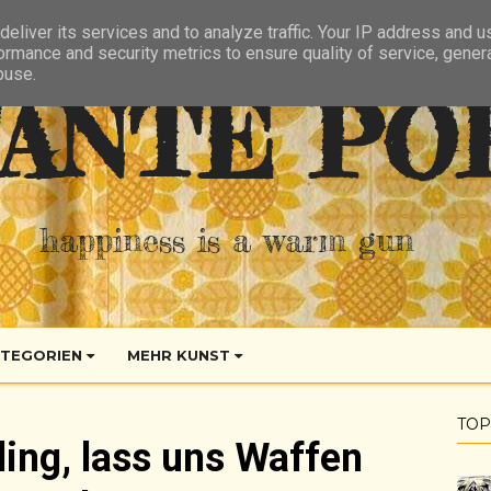
eliver its services and to analyze traffic. Your IP address and 
ormance and security metrics to ensure quality of service, gene
buse.
ANTE PO
happiness is a warm gun
TEGORIEN
MEHR KUNST
TOP
ling, lass uns Waffen