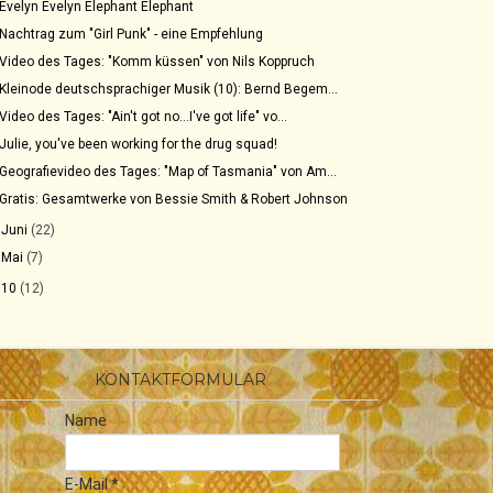
Evelyn Evelyn Elephant Elephant
Nachtrag zum "Girl Punk" - eine Empfehlung
Video des Tages: "Komm küssen" von Nils Koppruch
Kleinode deutschsprachiger Musik (10): Bernd Begem...
Video des Tages: "Ain't got no...I've got life" vo...
Julie, you've been working for the drug squad!
Geografievideo des Tages: "Map of Tasmania" von Am...
Gratis: Gesamtwerke von Bessie Smith & Robert Johnson
►
Juni
(22)
►
Mai
(7)
010
(12)
KONTAKTFORMULAR
Name
E-Mail
*