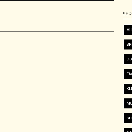
SER
AL
BR
DO
FA
KL
MU
SH