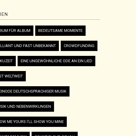
IEN
BUM FÜR ALBUM
BEDEUTSAME MOMENTE
ILLIANT UND FAST UNBEKANNT
CROWDFUNDING
KUZEIT
EINE UNGEWÖHNLICHE ODE AN EIN LIED
ST WELTWEIT
EINODE DEUTSCHSPRACHIGER MUSIK
SIK UND NEBENWIRKUNGEN
OW ME YOURS I'LL SHOW YOU MINE