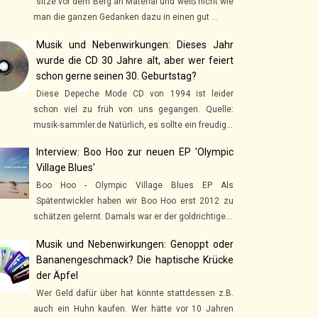
sitze vor dem Berg an Material und weiß nicht wie
man die ganzen Gedanken dazu in einen gut ...
Musik und Nebenwirkungen: Dieses Jahr
wurde die CD 30 Jahre alt, aber wer feiert
schon gerne seinen 30. Geburtstag?
Diese Depeche Mode CD von 1994 ist leider
schon viel zu früh von uns gegangen. Quelle:
musik-sammler.de Natürlich, es sollte ein freudig...
Interview: Boo Hoo zur neuen EP 'Olympic
Village Blues'
Boo Hoo - Olympic Village Blues EP Als
Spätentwickler haben wir Boo Hoo erst 2012 zu
schätzen gelernt. Damals war er der goldrichtige...
Musik und Nebenwirkungen: Genoppt oder
Bananengeschmack? Die haptische Krücke
der Äpfel
Wer Geld dafür über hat könnte stattdessen z.B.
auch ein Huhn kaufen. Wer hätte vor 10 Jahren