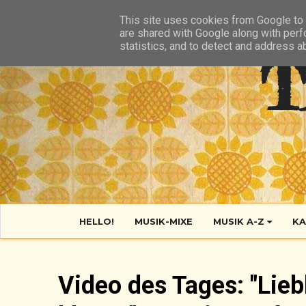
HIER
ÜBER TANTE POP
KONTAKT
RSS FEED
This site uses cookies from Google to d
are shared with Google along with perf
statistics, and to detect and address a
T
HELLO!
MUSIK-MIXE
MUSIK A-Z
KA
Video des Tages: "Lieb