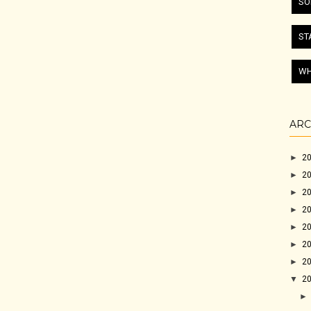
SO
ST
WH
ARC
►
2
►
2
►
2
►
2
►
2
►
2
►
2
▼
2