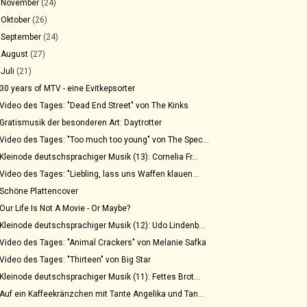
►
November
(24)
►
Oktober
(26)
►
September
(24)
►
August
(27)
▼
Juli
(21)
30 years of MTV - eine Evitkepsorter
Video des Tages: "Dead End Street" von The Kinks
Gratismusik der besonderen Art: Daytrotter
Video des Tages: "Too much too young" von The Spec...
Kleinode deutschsprachiger Musik (13): Cornelia Fr...
Video des Tages: "Liebling, lass uns Waffen klauen...
Schöne Plattencover
Our Life Is Not A Movie - Or Maybe?
Kleinode deutschsprachiger Musik (12): Udo Lindenb...
Video des Tages: "Animal Crackers" von Melanie Safka
Video des Tages: "Thirteen" von Big Star
Kleinode deutschsprachiger Musik (11): Fettes Brot...
Auf ein Kaffeekränzchen mit Tante Angelika und Tan...