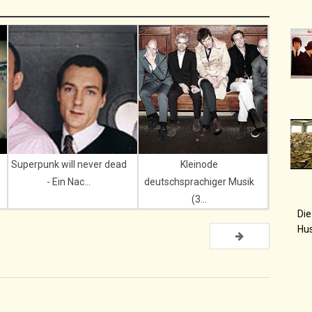
Superpunk will never dead
Kleinode
- Ein Nac...
deutschsprachiger Musik
(3...
Die
Hu