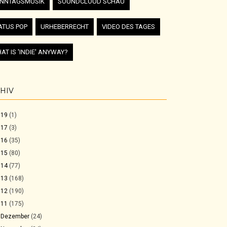
NNTAGSMUSIK
SOUNDCLOUD SCHAU
ATUS POP
URHEBERRECHT
VIDEO DES TAGES
AT IS 'INDIE' ANYWAY?
HIV
019
(1)
017
(3)
016
(35)
015
(80)
014
(77)
013
(168)
012
(190)
011
(175)
►
Dezember
(24)