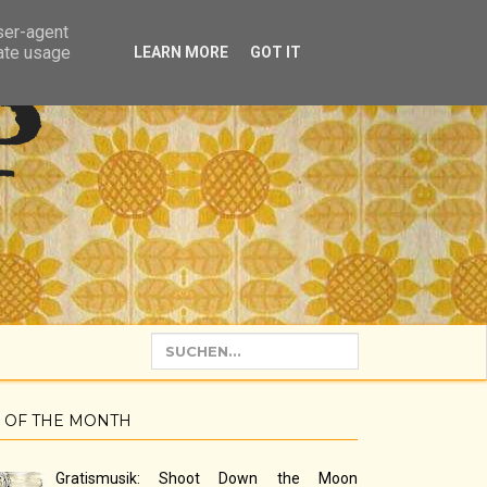
user-agent
rate usage
LEARN MORE
GOT IT
P
 OF THE MONTH
Gratismusik: Shoot Down the Moon