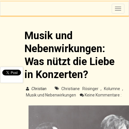
T
o
g
g
l
e
n
Musik und
a
v
i
Nebenwirkungen:
g
a
t
i
Was nützt die Liebe
o
n
in Konzerten?
Christian
Christiane Rösinger
,
Kolumne
,
Musik und Nebenwirkungen
Keine Kommentare :