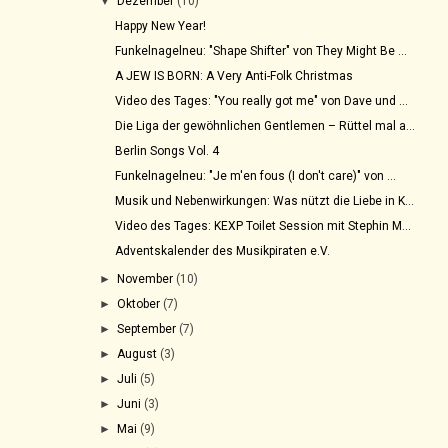
▼
Dezember
(10)
Happy New Year!
Funkelnagelneu: "Shape Shifter" von They Might Be ...
A JEW IS BORN: A Very Anti-Folk Christmas
Video des Tages: "You really got me" von Dave und ...
Die Liga der gewöhnlichen Gentlemen – Rüttel mal a...
Berlin Songs Vol. 4
Funkelnagelneu: "Je m'en fous (I don't care)" von ...
Musik und Nebenwirkungen: Was nützt die Liebe in K...
Video des Tages: KEXP Toilet Session mit Stephin M...
Adventskalender des Musikpiraten e.V.
►
November
(10)
►
Oktober
(7)
►
September
(7)
►
August
(3)
►
Juli
(5)
►
Juni
(3)
►
Mai
(9)