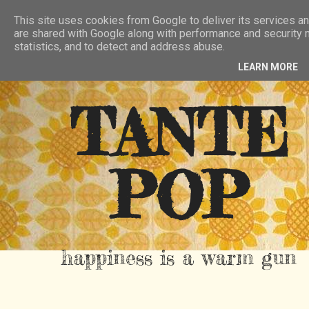
HIER
ÜBER TANTE POP
KONTAKT
This site uses cookies from Google to deliver its services an
are shared with Google along with performance and security m
RSS FEED
statistics, and to detect and address abuse.
LEARN MORE
TANTE
POP
happiness is a warm gun