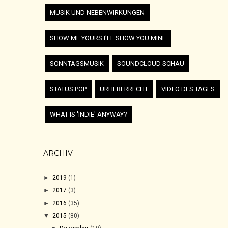
MUSIK UND NEBENWIRKUNGEN
SHOW ME YOURS I'LL SHOW YOU MINE
SONNTAGSMUSIK
SOUNDCLOUD SCHAU
STATUS POP
URHEBERRECHT
VIDEO DES TAGES
WHAT IS 'INDIE' ANYWAY?
ARCHIV
►
2019
(1)
►
2017
(3)
►
2016
(35)
▼
2015
(80)