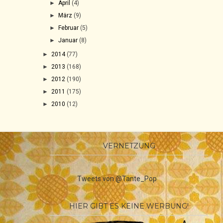
►
April
(4)
►
März
(9)
►
Februar
(5)
►
Januar
(8)
►
2014
(77)
►
2013
(168)
►
2012
(190)
►
2011
(175)
►
2010
(12)
VERNETZUNG
Tweets von @Tante_Pop
HIER GIBT ES KEINE WERBUNG!