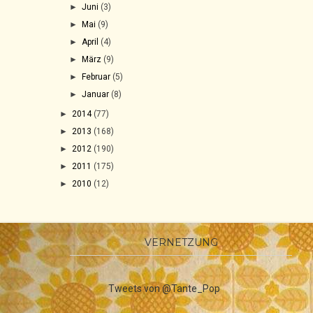
►
Juni
(3)
►
Mai
(9)
►
April
(4)
►
März
(9)
►
Februar
(5)
►
Januar
(8)
►
2014
(77)
►
2013
(168)
►
2012
(190)
►
2011
(175)
►
2010
(12)
VERNETZUNG
Tweets von @Tante_Pop