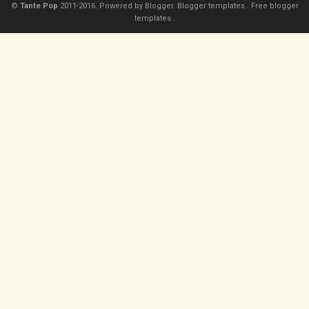
©
Tante Pop
2011-2016. Powered by
Blogger.
Blogger templates
.
Free blogger
templates
.