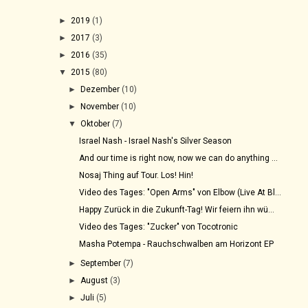
►
2019
(1)
►
2017
(3)
►
2016
(35)
▼
2015
(80)
►
Dezember
(10)
►
November
(10)
▼
Oktober
(7)
Israel Nash - Israel Nash's Silver Season
And our time is right now, now we can do anything ...
Nosaj Thing auf Tour. Los! Hin!
Video des Tages: "Open Arms" von Elbow (Live At Bl...
Happy Zurück in die Zukunft-Tag! Wir feiern ihn wü...
Video des Tages: "Zucker" von Tocotronic
Masha Potempa - Rauchschwalben am Horizont EP
►
September
(7)
►
August
(3)
►
Juli
(5)