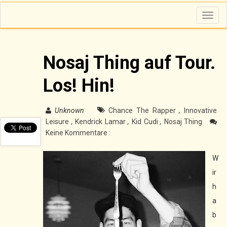
T
o
g
g
l
e
n
Nosaj Thing auf Tour.
a
v
i
Los! Hin!
g
a
t
i
o
Unknown
Chance The Rapper
,
Innovative
n
Leisure
,
Kendrick Lamar
,
Kid Cudi
,
Nosaj Thing
Keine Kommentare :
W
ir
h
a
b