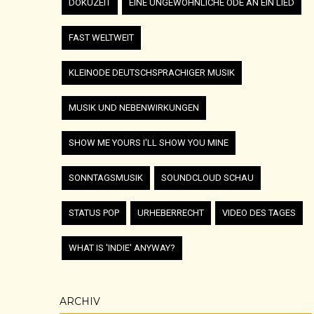
DOKUZEIT
EINE UNGEWÖHNLICHE ODE AN EIN LIED
FAST WELTWEIT
KLEINODE DEUTSCHSPRACHIGER MUSIK
MUSIK UND NEBENWIRKUNGEN
SHOW ME YOURS I'LL SHOW YOU MINE
SONNTAGSMUSIK
SOUNDCLOUD SCHAU
STATUS POP
URHEBERRECHT
VIDEO DES TAGES
WHAT IS 'INDIE' ANYWAY?
ARCHIV