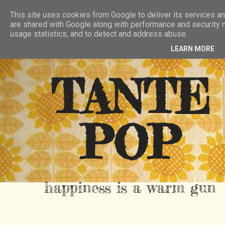
HIER
ÜBER TANTE POP
KONTAKT
This site uses cookies from Google to deliver its services an
are shared with Google along with performance and security m
RSS FEED
usage statistics, and to detect and address abuse.
LEARN MORE
TANTE
POP
happiness is a warm gun