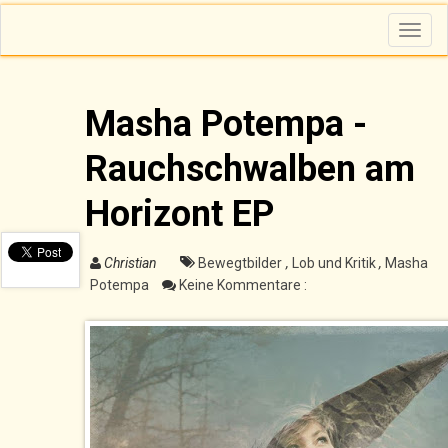
T
o
g
g
l
e
n
Masha Potempa -
a
v
i
Rauchschwalben am
g
a
t
i
Horizont EP
o
n
Christian
Bewegtbilder
,
Lob und Kritik
,
Masha
Potempa
Keine Kommentare :