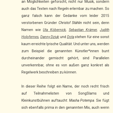
an Möglichkeiten geforscht, nicht nur Musik, sondern
auch das Texten nach Regeln erlernbar zu machen. So
ganz falsch kann der Gedanke vom leider 2015
verstorbenen Gründer
Christof Stählin
nicht sein, denn
Namen wie
Uta Köbernick
,
Sebastian Krämer
,
Judith
Holofernes
,
Danny Dziuk
und
Dota
stehen für eine sonst
kaum erreichte lyrische Qualität. Und unter uns, werden
zum Beispiel die genannten Künstler*innen bunt
durcheinander gemischt gehört, sind Parallelen
unverkennbar, ohne es von außen ganz konkret als
Regelwerk beschreiben zu können.
In dieser Reihe folgt ein Name, der noch recht frisch
auf Teilnahmelisten von SongSlams und
Kleinkunstbühnen auftaucht:
Masha Potempa
. Sie fügt
sich ebenfalls prima in den genannten Mix, auch wenn