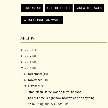
STATUS POP
URHEBERRECHT
VIDEO DES TAGES
WHAT IS 'INDIE' ANYWAY?
ARCHIV
►
2019
(1)
►
2017
(3)
►
2016
(35)
▼
2015
(80)
►
Dezember
(10)
►
November
(10)
▼
Oktober
(7)
Israel Nash - Israel Nash's Silver Season
And our time is right now, now we can do anything ...
Nosaj Thing auf Tour. Los! Hin!