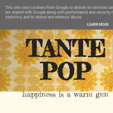
HIER
ÜBER TANTE POP
KONTAKT
This site uses cookies from Google to deliver its services an
are shared with Google along with performance and security m
RSS FEED
statistics, and to detect and address abuse.
LEARN MORE
TANTE
POP
happiness is a warm gun