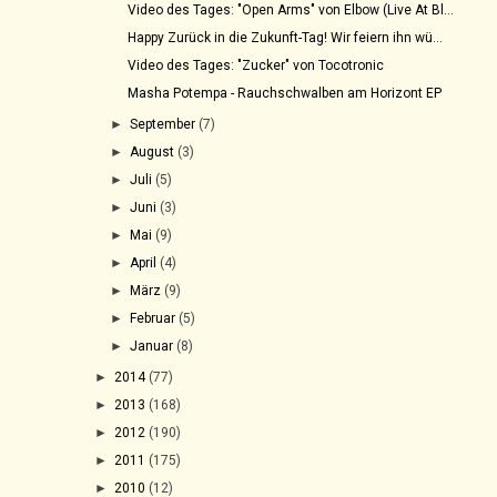
Video des Tages: "Open Arms" von Elbow (Live At Bl...
Happy Zurück in die Zukunft-Tag! Wir feiern ihn wü...
Video des Tages: "Zucker" von Tocotronic
Masha Potempa - Rauchschwalben am Horizont EP
►
September
(7)
►
August
(3)
►
Juli
(5)
►
Juni
(3)
►
Mai
(9)
►
April
(4)
►
März
(9)
►
Februar
(5)
►
Januar
(8)
►
2014
(77)
►
2013
(168)
►
2012
(190)
►
2011
(175)
►
2010
(12)