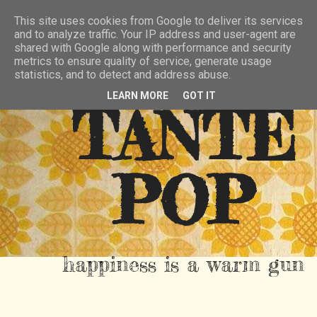
HIER
ÜBER TANTE POP
KONTAKT
This site uses cookies from Google to deliver its services
and to analyze traffic. Your IP address and user-agent are
RSS FEED
shared with Google along with performance and security
metrics to ensure quality of service, generate usage
statistics, and to detect and address abuse.
LEARN MORE
GOT IT
TANTE
POP
happiness is a warm gun