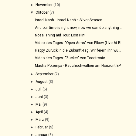
►
November
(10)
▼
Oktober
(7)
Israel Nash - Israel Nash's Silver Season
And our time is right now, now we can do anything ...
Nosaj Thing auf Tour. Los! Hin!
Video des Tages: "Open Arms" von Elbow (Live At Bl...
Happy Zurück in die Zukunft-Tag! Wir feiern ihn wü...
Video des Tages: "Zucker" von Tocotronic
Masha Potempa - Rauchschwalben am Horizont EP
►
September
(7)
►
August
(3)
►
Juli
(5)
►
Juni
(3)
►
Mai
(9)
►
April
(4)
►
März
(9)
►
Februar
(5)
►
Januar
(8)