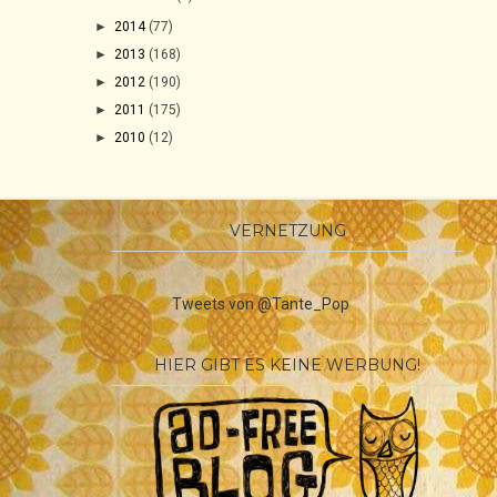
►
2014
(77)
►
2013
(168)
►
2012
(190)
►
2011
(175)
►
2010
(12)
VERNETZUNG
Tweets von @Tante_Pop
HIER GIBT ES KEINE WERBUNG!