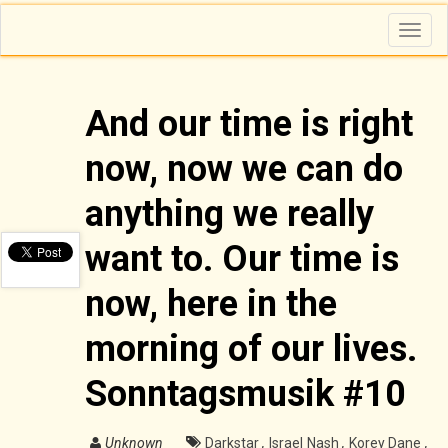
T
o
g
g
l
e
n
And our time is right
a
v
i
now, now we can do
g
a
t
i
anything we really
o
n
want to. Our time is
now, here in the
morning of our lives.
Sonntagsmusik #10
Unknown
Darkstar
,
Israel Nash
,
Korey Dane
,