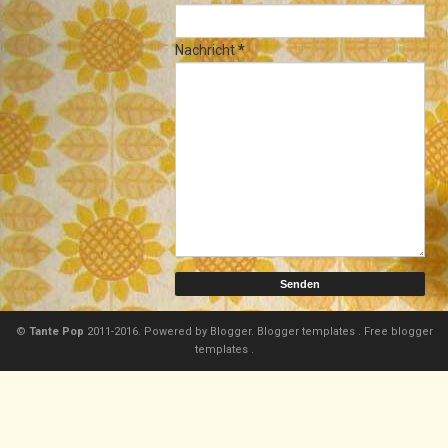
Nachricht
*
©
Tante Pop
2011-2016. Powered by
Blogger.
Blogger templates
.
Free blogger
templates
.