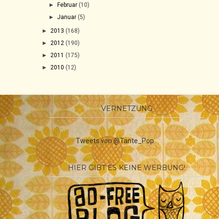
►
Februar
(10)
►
Januar
(5)
►
2013
(168)
►
2012
(190)
►
2011
(175)
►
2010
(12)
VERNETZUNG
Tweets von @Tante_Pop
HIER GIBT ES KEINE WERBUNG!