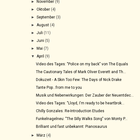
►
November
(9)
►
Oktober
(4)
►
September
(3)
►
August
(4)
►
Juli
(11)
►
Juni
(5)
►
Mai
(7)
▼
April
(9)
Video des Tages: "Police on my back" von The Equals
The Cautionary Tales of Mark Oliver Everett and Th...
Dokuzeit - A Skin Too Few: The Days of Nick Drake
Tante Pop...from me to you
Musik und Nebenwirkungen: Der Zauber der Neuentdec...
Video des Tages: "Lloyd, I'm ready to be heartbrok...
Chilly Gonzales: Re-Introduction Etudes
Funkelnagelneu: "The Silly Walks Song" von Monty P...
Brilliant und fast unbekannt: Pianosaurus
►
März
(4)