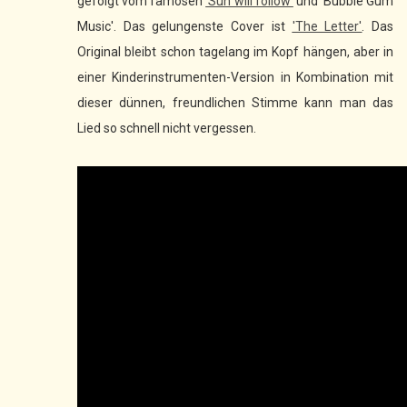
gefolgt vom famosen
'Sun will follow'
und 'Bubble Gum
Music'. Das gelungenste Cover ist
'The Letter'
. Das
Original bleibt schon tagelang im Kopf hängen, aber in
einer Kinderinstrumenten-Version in Kombination mit
dieser dünnen, freundlichen Stimme kann man das
Lied so schnell nicht vergessen.