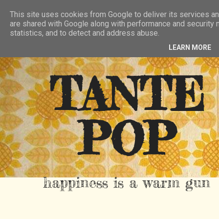
HIER
ÜBER TANTE POP
KONTAKT
This site uses cookies from Google to deliver its services an
are shared with Google along with performance and security m
RSS FEED
statistics, and to detect and address abuse.
LEARN MORE
TANTE
POP
happiness is a warm gun