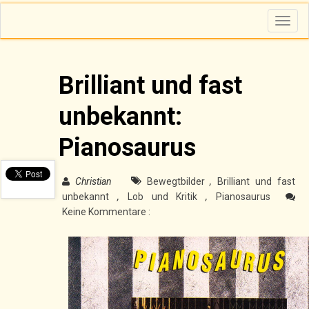
T
o
g
g
l
e
n
Brilliant und fast
a
v
i
unbekannt:
g
a
t
i
Pianosaurus
o
n
Christian
Bewegtbilder
,
Brilliant und fast
unbekannt
,
Lob und Kritik
,
Pianosaurus
Keine Kommentare :