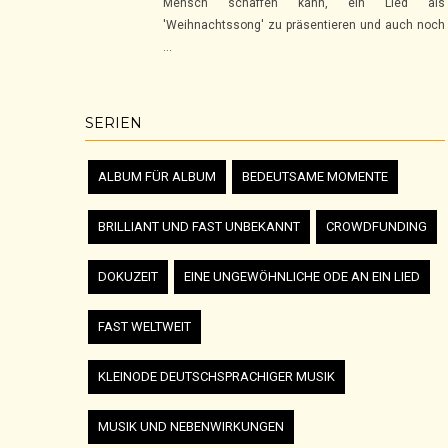
Mensch schaffen kann, ein Lied als
'Weihnachtssong' zu präsentieren und auch noch
...
SERIEN
ALBUM FÜR ALBUM
BEDEUTSAME MOMENTE
BRILLIANT UND FAST UNBEKANNT
CROWDFUNDING
DOKUZEIT
EINE UNGEWÖHNLICHE ODE AN EIN LIED
FAST WELTWEIT
KLEINODE DEUTSCHSPRACHIGER MUSIK
MUSIK UND NEBENWIRKUNGEN