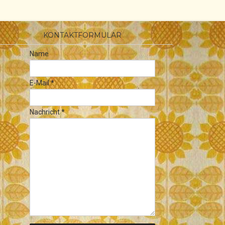
KONTAKTFORMULAR
Name
E-Mail
*
Nachricht
*