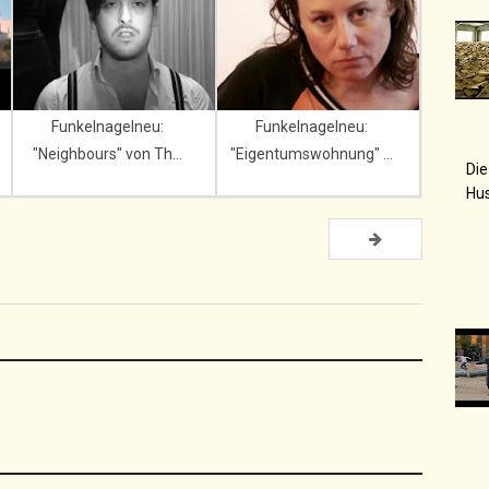
Funkelnagelneu:
Funkelnagelneu:
"Neighbours" von Th...
"Eigentumswohnung" ...
Die
Hu