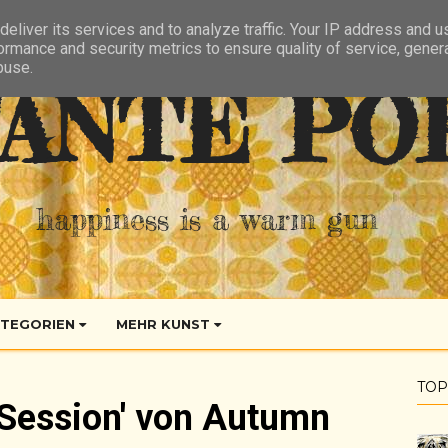
eliver its services and to analyze traffic. Your IP address and 
ormance and security metrics to ensure quality of service, gene
buse.
ANTE PO
happiness is a warm gun
TEGORIEN
MEHR KUNST
TOP
 Session' von Autumn