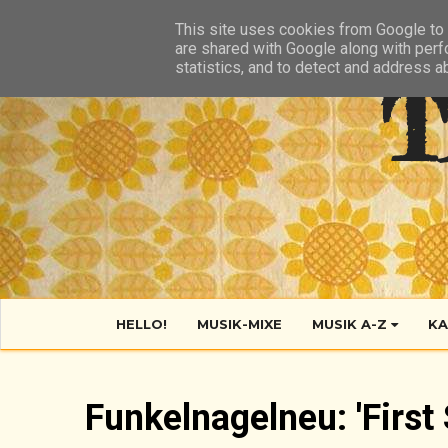
HIER
ÜBER TANTE POP
KONTAKT
RSS FEED
This site uses cookies from Google to d
are shared with Google along with perf
statistics, and to detect and address a
T
HELLO!
MUSIK-MIXE
MUSIK A-Z
KA
Funkelnagelneu: 'First