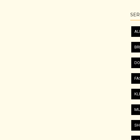
SER
AL
BR
DO
FA
KL
MU
SH