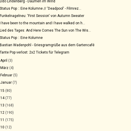
Udo Lindenberg - Daumen im Wind
Status Pop :: Eine Kolumne // 'Deadpool' - Filmrez...
Funkelnagelneu: 'First Session' von Autumn Sweater
I have been to the mountain and I have walked on h...
Lied des Tages: And Here Comes The Sun von The Wis...
Status Pop :: Eine Kolumne
Bastian Wadenpohl - Griesgramgrüße aus dem Gartencafé
Tante Pop verlost: 2x2 Tickets für Telegram
►
April
(3)
►
März
(4)
►
Februar
(5)
►
Januar
(7)
015
(80)
014
(77)
013
(168)
012
(190)
011
(175)
010
(12)