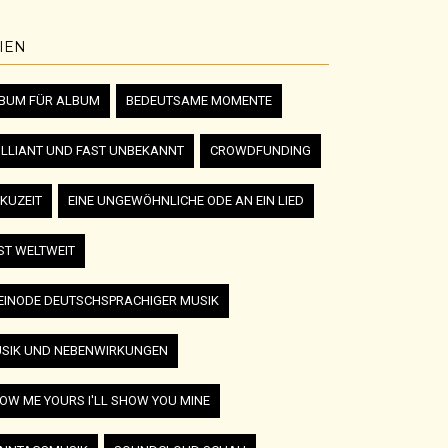
IEN
BUM FÜR ALBUM
BEDEUTSAME MOMENTE
ILLIANT UND FAST UNBEKANNT
CROWDFUNDING
KUZEIT
EINE UNGEWÖHNLICHE ODE AN EIN LIED
ST WELTWEIT
EINODE DEUTSCHSPRACHIGER MUSIK
SIK UND NEBENWIRKUNGEN
OW ME YOURS I'LL SHOW YOU MINE