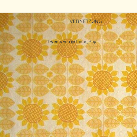
VERNETZUNG
Tweets von @Tante_Pop