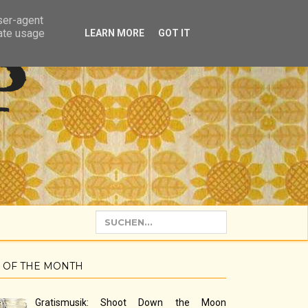
user-agent
rate usage
LEARN MORE
GOT IT
P
 OF THE MONTH
Gratismusik: Shoot Down the Moon