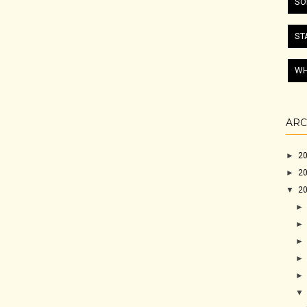
SO
ST
WH
ARC
►
2
►
2
▼
2