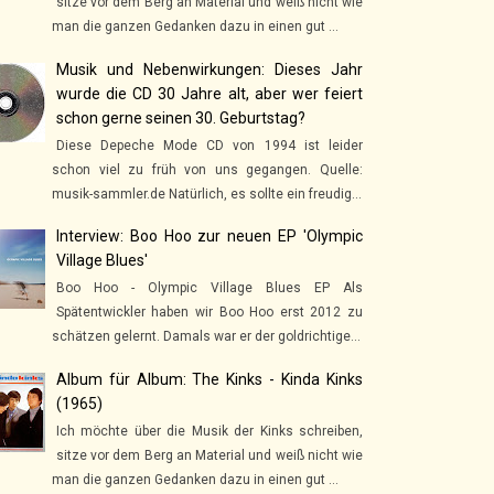
sitze vor dem Berg an Material und weiß nicht wie
man die ganzen Gedanken dazu in einen gut ...
Musik und Nebenwirkungen: Dieses Jahr
wurde die CD 30 Jahre alt, aber wer feiert
schon gerne seinen 30. Geburtstag?
Diese Depeche Mode CD von 1994 ist leider
schon viel zu früh von uns gegangen. Quelle:
musik-sammler.de Natürlich, es sollte ein freudig...
Interview: Boo Hoo zur neuen EP 'Olympic
Village Blues'
Boo Hoo - Olympic Village Blues EP Als
Spätentwickler haben wir Boo Hoo erst 2012 zu
schätzen gelernt. Damals war er der goldrichtige...
Album für Album: The Kinks - Kinda Kinks
(1965)
Ich möchte über die Musik der Kinks schreiben,
sitze vor dem Berg an Material und weiß nicht wie
man die ganzen Gedanken dazu in einen gut ...