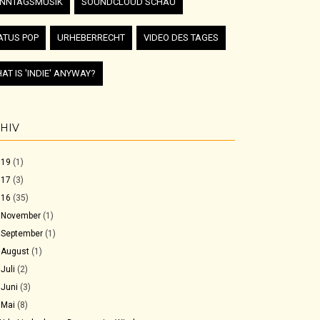
NNTAGSMUSIK
SOUNDCLOUD SCHAU
ATUS POP
URHEBERRECHT
VIDEO DES TAGES
AT IS 'INDIE' ANYWAY?
HIV
019
(1)
017
(3)
016
(35)
►
November
(1)
►
September
(1)
►
August
(1)
►
Juli
(2)
►
Juni
(3)
▼
Mai
(8)