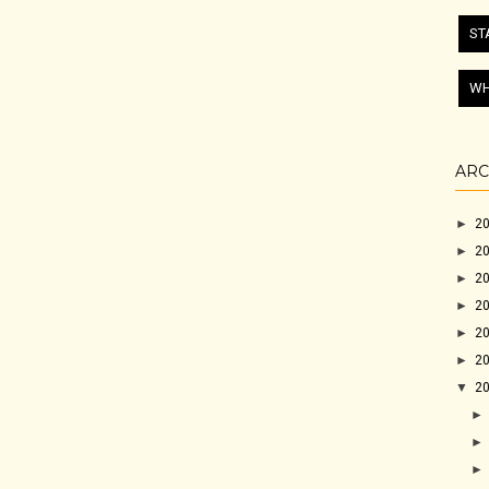
ST
WH
ARC
►
2
►
2
►
2
►
2
►
2
►
2
▼
2