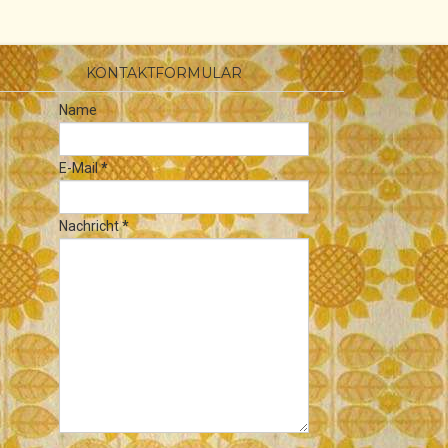
KONTAKTFORMULAR
Name
E-Mail
*
Nachricht
*