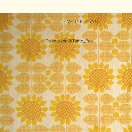
VERNETZUNG
Tweets von @Tante_Pop