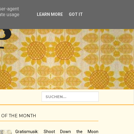
user-agent
rate usage
LEARN MORE
GOT IT
P
 OF THE MONTH
Gratismusik: Shoot Down the Moon