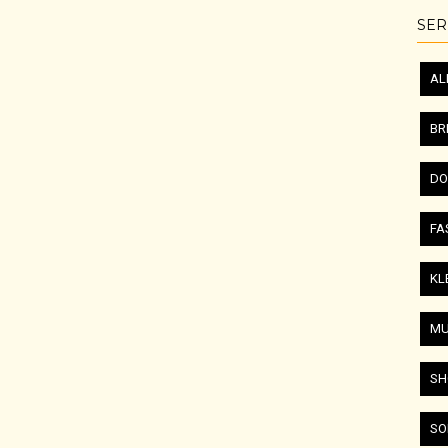
SER
AL
BR
DO
FA
KL
MU
SH
SO