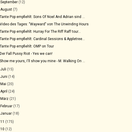
►
September
(12)
▼
August
(7)
Tante Pop empfiehlt: Sons Of Noel And Adrian sind ...
Video des Tages: "Wayward" von The Unwinding Hours
Tante Pop empfiehlt: Hurray For The Riff Raff tour...
Tante Pop empfiehlt: Cardinal Sessions & Appletree...
Tante Pop empfiehlt: OMP on Tour
Der Fall Pussy Riot - Yes we can!
Show me yours, I'll show you mine - M. Walking On ...
►
Juli
(15)
►
Juni
(14)
►
Mai
(20)
►
April
(24)
►
März
(21)
►
Februar
(17)
►
Januar
(18)
011
(175)
010
(12)