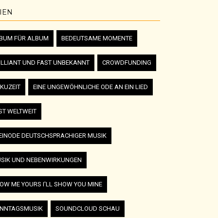
IEN
BUM FÜR ALBUM
BEDEUTSAME MOMENTE
ILLIANT UND FAST UNBEKANNT
CROWDFUNDING
KUZEIT
EINE UNGEWÖHNLICHE ODE AN EIN LIED
ST WELTWEIT
EINODE DEUTSCHSPRACHIGER MUSIK
SIK UND NEBENWIRKUNGEN
OW ME YOURS I'LL SHOW YOU MINE
NNTAGSMUSIK
SOUNDCLOUD SCHAU