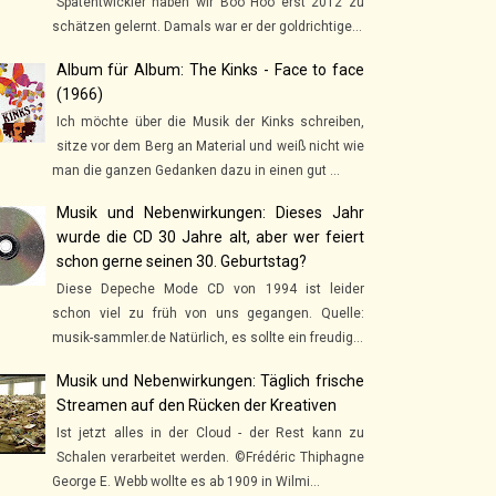
Spätentwickler haben wir Boo Hoo erst 2012 zu
schätzen gelernt. Damals war er der goldrichtige...
Album für Album: The Kinks - Face to face
(1966)
Ich möchte über die Musik der Kinks schreiben,
sitze vor dem Berg an Material und weiß nicht wie
man die ganzen Gedanken dazu in einen gut ...
Musik und Nebenwirkungen: Dieses Jahr
wurde die CD 30 Jahre alt, aber wer feiert
schon gerne seinen 30. Geburtstag?
Diese Depeche Mode CD von 1994 ist leider
schon viel zu früh von uns gegangen. Quelle:
musik-sammler.de Natürlich, es sollte ein freudig...
Musik und Nebenwirkungen: Täglich frische
Streamen auf den Rücken der Kreativen
Ist jetzt alles in der Cloud - der Rest kann zu
Schalen verarbeitet werden. ©Frédéric Thiphagne
George E. Webb wollte es ab 1909 in Wilmi...