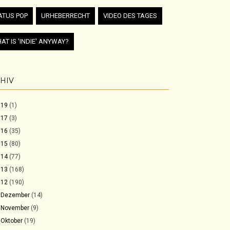
ATUS POP
URHEBERRECHT
VIDEO DES TAGES
AT IS 'INDIE' ANYWAY?
HIV
019
(1)
017
(3)
016
(35)
015
(80)
014
(77)
013
(168)
012
(190)
►
Dezember
(14)
►
November
(9)
►
Oktober
(19)