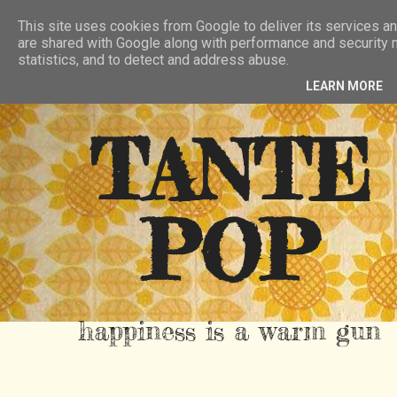
HIER
ÜBER TANTE POP
KONTAKT
This site uses cookies from Google to deliver its services an
are shared with Google along with performance and security m
RSS FEED
statistics, and to detect and address abuse.
LEARN MORE
TANTE
POP
happiness is a warm gun