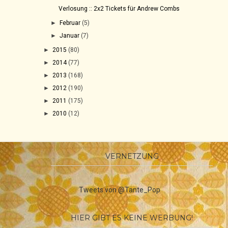
Verlosung :: 2x2 Tickets für Andrew Combs
►
Februar
(5)
►
Januar
(7)
►
2015
(80)
►
2014
(77)
►
2013
(168)
►
2012
(190)
►
2011
(175)
►
2010
(12)
VERNETZUNG
Tweets von @Tante_Pop
HIER GIBT ES KEINE WERBUNG!