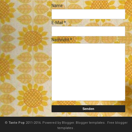
Name
E-Mail
*
Nachricht
*
©
Tante Pop
2011-2016. Powered by
Blogger.
Blogger templates
.
Free blogger
templates
.