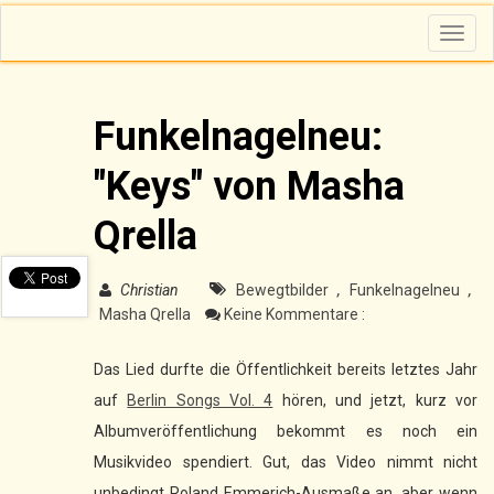
T
o
g
g
l
e
n
Funkelnagelneu:
a
v
i
"Keys" von Masha
g
a
t
i
Qrella
o
n
Christian
Bewegtbilder
,
Funkelnagelneu
,
Masha Qrella
Keine Kommentare :
Das Lied durfte die Öffentlichkeit bereits letztes Jahr
auf
Berlin Songs Vol. 4
hören, und jetzt, kurz vor
Albumveröffentlichung bekommt es noch ein
Musikvideo spendiert. Gut, das Video nimmt nicht
unbedingt Roland Emmerich-Ausmaße an, aber wenn