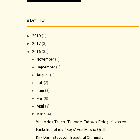
ARCHIV
►
2019
(1)
►
2017
(3)
▼
2016
(35)
►
November
(1)
►
September
(1)
►
August
(1)
►
Juli
(2)
►
Juni
(3)
►
Mai
(8)
►
April
(3)
▼
März
(4)
Video des Tages: "Erdowie, Erdowo, Erdogan" von ex...
Funkelnagelneu: "Keys" von Masha Qrella
Dirk Darmstaedter - Beautiful Criminals