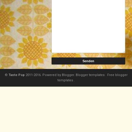
©
Tante Pop
2011-2016. Powered by
Blogger.
Blogger templates
.
Free blogger
templates
.