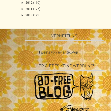
►
2012
(190)
►
2011
(175)
►
2010
(12)
VERNETZUNG
Tweets von @Tante_Pop
HIER GIBT ES KEINE WERBUNG!