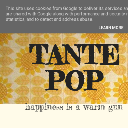
HIER
ÜBER TANTE POP
KONTAKT
This site uses cookies from Google to deliver its services an
are shared with Google along with performance and security m
RSS FEED
statistics, and to detect and address abuse.
LEARN MORE
TANTE
POP
happiness is a warm gun