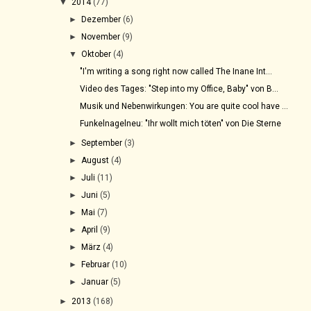
▼
2014
(77)
►
Dezember
(6)
►
November
(9)
▼
Oktober
(4)
"I'm writing a song right now called The Inane Int...
Video des Tages: "Step into my Office, Baby" von B...
Musik und Nebenwirkungen: You are quite cool have ...
Funkelnagelneu: "Ihr wollt mich töten" von Die Sterne
►
September
(3)
►
August
(4)
►
Juli
(11)
►
Juni
(5)
►
Mai
(7)
►
April
(9)
►
März
(4)
►
Februar
(10)
►
Januar
(5)
►
2013
(168)