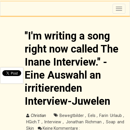
T
o
g
g
l
e
n
"I'm writing a song
a
v
i
right now called The
g
a
t
i
Inane Interview." -
o
n
Eine Auswahl an
irritierenden
Interview-Juwelen
Christian
Bewegtbilder
,
Eels
,
Farin Urlaub
,
HGich.T
,
Interview
,
Jonathan Richman
,
Soap and
Skin
Keine Kommentare :